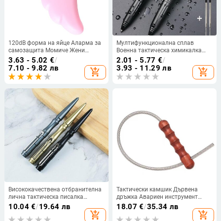
120dB форма на яйце Аларма за
Мултифункционална сплав
самозащита Момиче Жени
Военна тактическа химикалка
Възрастни Сигурност Защита
Ученически студент Офис
3.63 - 5.02
€
/
2.01 - 5.77
€
/
Сигнал Лична безопасност
Химикалки Оцеляване в
7.10 - 9.82 лв
3.93 - 11.29 лв
add_shopping_cart
add_shopping_cart
Scream Аварийна аларма
пустинята EDC Инструмент
Ключодържател
Разбивач на стъкло
Висококачествена отбранителна
Тактически камшик Дървена
лична тактическа писалка
дръжка Авариен инструмент
Инструмент за писалка
Самозащита Алуминиев
10.04
€
/
19.64 лв
18.07
€
/
35.34 лв
Многофункционален авиационен
комплект за оцеляване Камшик
add_shopping_cart
add_shopping_cart
алуминиев противоплъзгащ