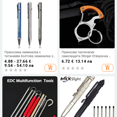
Преносима химикалка с
Преносим тактически
титаниеви болтове, химикалка за
самозащита Stinger Отварачка за
самозащита, инструмент за
бутилки Ключодържател Лично
4.88 - 27.66
€
/
6.72
€
/
13.14 лв
писане за пътуване на открито,
охранително оръжие Разбивач
9.54 - 54.10 лв
add_shopping_cart
add_shopping_cart
офис, подарък
на прозорци за оцеляване EDC
Инструмент Ключодържател