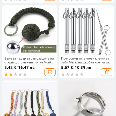
преносим
Въже за чадър за самозащита на
Преносими титаниеви клечки за
открито, стоманена топка Monkey
зъби Метална джобна клечка за
Fist, ключодържател Paracord
зъби Клечки за зъби за
8.42
€
/
16.47 лв
5.57
€
/
10.89 лв
Survival, аксесоари за защита на
многократна употреба с държач
add_shopping_cart
add_shopping_cart
открито
за клечка за зъби от неръждаема
стомана