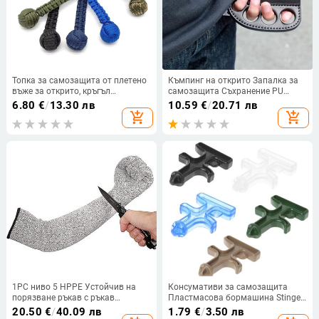
Топка за самозащита от плетено
Къмпинг на открито Запалка за
въже за открито, кръгъл
самозащита Съхранение PU
ключодържател с форма на
кожен калъф, преносим
6.80
€
/
13.30 лв
10.59
€
/
20.71 лв
маймунски юмрук, седемжилен
многоцелеви боен
add_shopping_cart
add_shopping_cart
паракорд, стоманена топка за
ключодържател подаръци
самозащита при оцеляване в
планинарство, черна.
1PC ниво 5 HPPE Устойчив на
Консумативи за самозащита
порязване ръкав с ръкав
Пластмасова бормашина Stinger
Дишащи щадящи кожата
Лесно носене Защитен
20.50
€
/
40.09 лв
1.79
€
/
3.50 лв
Устойчиви на порязване Защита
инструмент за сигурност