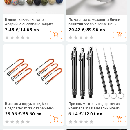
Външен ключодържател
Пръстен за самозащита Лични
Аварийно оцеляване Защита
защитни оръжия Мъже Жени
Маймуна Къмпинг Лагер Лагер
Защита за оцеляване Пръстен за
7.48
€
/
14.63 лв
20.43
€
/
39.96 лв
Паракорд Стоманен парашут
пръсти Безопасен инструмент
add_shopping_cart
add_shopping_cart
Топка Юмрук
Титаниева стомана
Въже за инструменти, 6 бр.
Преносим титаниев държач за
Предпазно въже с карабинер,
клечки за зъби Метални клечки
Амортисьорно предпазно въже
за зъби от неръждаема стомана
29.96
€
/
58.60 лв
6.14
€
/
12.01 лв
Регулируемо предпазно въже за
Многократна мини клечка за
add_shopping_cart
add_shopping_cart
работни инструменти
зъби за дома на открито