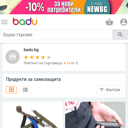
menu
shopping_basket
account_circle
search
badu.bg
store
Рейтинг на търговеца:
4.14
от 5.
Продукти за самозащита
apps
view_list
filter_list
Филтри