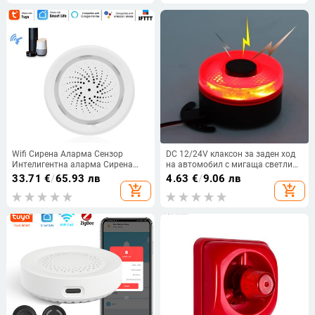
Сирена Полицейска
Wifi Сирена Аларма Сензор
DC 12/24V клаксон за заден ход
Интелигентна аларма Сирена
на автомобил с мигаща светлина
Система за домашна сигурност
Предупредителна аларма за
33.71
€
/
65.93 лв
4.63
€
/
9.06 лв
Tuya Smart Life ПРИЛОЖЕНИЕ
резервно превозно средство
add_shopping_cart
add_shopping_cart
Съвместимо с Alexa Home Voice
Високоговорител Ip67
Control
Водоустойчив зумер за
автоматичен заден ход Сирена