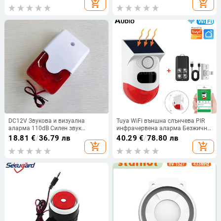
add_shopping_cart
add_shopping_cart
мотоциклет електрическа
125dB алармен клаксон
автомобилна аларма 110
Микрофон Сирена
децибела
DC12V Звукова и визуална
Tuya WiFi външна слънчева PIR
аларма 110dB Силен звук
инфрачервена аларма Безжична
кабелна сирена Предупреждение
сирена Домашна охранителна
18.81
€
/
36.79 лв
40.29
€
/
78.80 лв
за предупреждение за вътрешна
алармена система
add_shopping_cart
add_shopping_cart
алармена система за проникване
Водоустойчива стробоскопична
сирена Приложение
Дистанционно управление