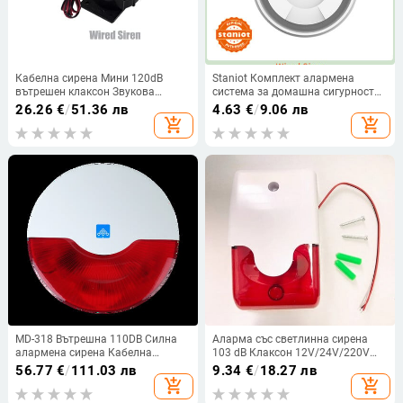
Кабелна сирена Мини 120dB
Staniot Комплект алармена
вътрешен клаксон Звукова
система за домашна сигурност
аларма Силен зумер
Сирена 110db Децибели Аларми
26.26
€
/
51.36 лв
4.63
€
/
9.06 лв
Високоговорител против кражба
за кражба 1 бр. DC5V Силно
add_shopping_cart
add_shopping_cart
DC12V за нашата домашна
кабелни вътрешни аксесоари
сигурност Алармена система за
Клаксон Сирена
кражба
MD-318 Вътрешна 110DB Силна
Аларма със светлинна сирена
алармена сирена Кабелна
103 dB Клаксон 12V/24V/220V
сирена Звукова и мигаща сирена
Окабеляване Мигаща аларма
56.77
€
/
111.03 лв
9.34
€
/
18.27 лв
за аларма срещу крадец Защита
Външни алармени светлини
add_shopping_cart
add_shopping_cart
на сигурността
Полиция Стробираща светлина