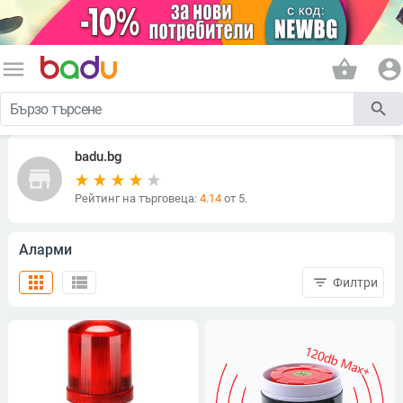
menu
shopping_basket
account_circle
search
badu.bg
store
Рейтинг на търговеца:
4.14
от 5.
Аларми
apps
view_list
filter_list
Филтри