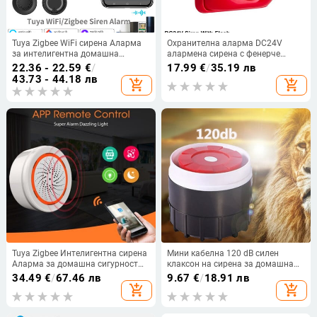
Tuya Zigbee WiFi сирена Аларма
Охранителна аларма DC24V
за интелигентна домашна
алармена сирена с фенерче
сигурност 100db
100dB сирена за пожарна сирена
22.36 - 22.59
€
/
17.99
€
/
35.19 лв
Високоговорител работи с Alexa
със светлинен сигнал за
43.73 - 44.18 лв
add_shopping_cart
add_shopping_cart
Yandex Alice Изисква Tuya Zigbee
конвенционална
Hub.
пожароизвестителна система
Tuya Zigbee Интелигентна сирена
Мини кабелна 120 dB силен
Аларма за домашна сигурност
клаксон на сирена за домашна
със светлинни сигнали Поддържа
сигурност Звукова алармена
34.49
€
/
67.46 лв
9.67
€
/
18.91 лв
USB кабел Захранване Работи с
система DC12V Защита на аудио
add_shopping_cart
add_shopping_cart
TUYA Smart Hub
жак за домашен 72 см кабел