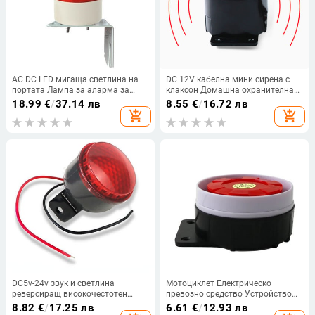
AC DC LED мигаща светлина на
DC 12V кабелна мини сирена с
портата Лампа за аларма за
клаксон Домашна охранителна
люлееща се плъзгаща се врата
звукова алармена система 120dB
18.99
€
/
37.14 лв
8.55
€
/
16.72 лв
Отварачка/бариера Сигнал за
аларма против кражба Мини
add_shopping_cart
add_shopping_cart
врата Мигаща лампа (без звук)
аларма
DC5v-24v звук и светлина
Мотоциклет Електрическо
реверсиращ високочестотен
превозно средство Устройство
високоговорител водоустойчив
против кражба Специален
8.82
€
/
17.25 лв
6.61
€
/
12.93 лв
мигащ клаксон зумер
клаксон 12V алармен клаксон