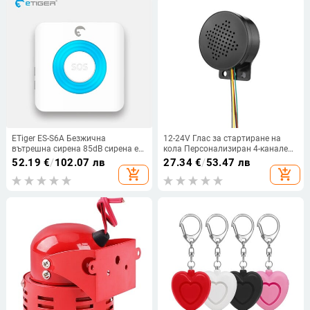
ETiger ES-S6A Безжична
12-24V Глас за стартиране на
вътрешна сирена 85dB сирена е
кола Персонализиран 4-канален
съвместима с всяка eTIGER
високоговорител за задействане
52.19
€
/
102.07 лв
27.34
€
/
53.47 лв
Secual система Home Security
Гласов суфлер Звукова аларма
add_shopping_cart
add_shopping_cart
Сирена за заден ход Звуков
сигнал за клаксон Камион