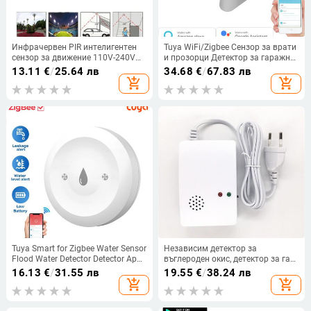
Инфрачервен PIR интелигентен
Tuya WiFi/Zigbee Сензор за врати
сензор за движение 110V-240V
и прозорци Детектор за гаражни
12M сензорен детектор Стенен
врати Съвместим с Alexa Google
13.11
€
/
25.64 лв
34.68
€
/
67.83 лв
контрол на превключвателя за
Home Smar tLife APP Безплатно
add_shopping_cart
add_shopping_cart
осветление 140-градусов сензор
персонализирано ЛОГО
за безопасност Домашна
сигурност
Tuya Smart for Zigbee Water Sensor
Независим детектор за
Flood Water Detector Detector App
въглероден окис, детектор за газ,
Remote Monitoring Support Home
сензор за аларма за газ, метан,
16.13
€
/
31.55 лв
19.55
€
/
38.24 лв
Assistant Zigbee2mqtt
пропан, детектор за изтичане на
add_shopping_cart
add_shopping_cart
газ, EU Plug LCD Security