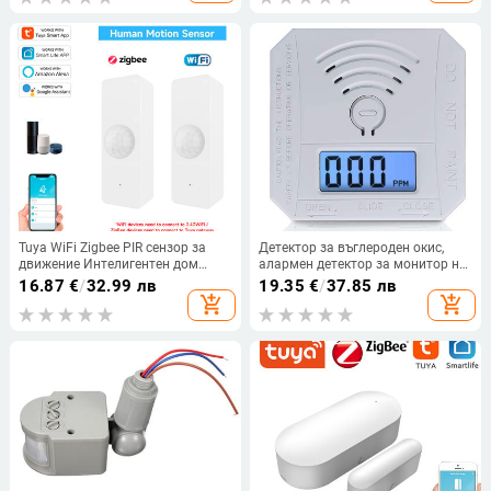
сигурност
дома
Tuya WiFi Zigbee PIR сензор за
Детектор за въглероден окис,
движение Интелигентен дом
алармен детектор за монитор на
Човешко тяло Инфрачервен
CO, съответстващ на стандартите
16.87
€
/
32.99 лв
19.35
€
/
37.85 лв
детектор Сигурност Smart Life
UL 2034, сензор за CO
add_shopping_cart
add_shopping_cart
работи с Alexa Google Home