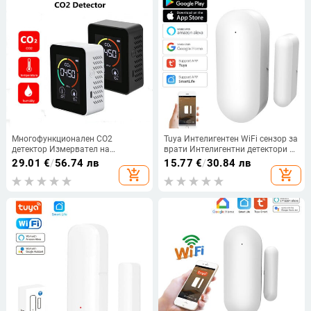
Многофункционален CO2
Tuya Интелигентен WiFi сензор за
детектор Измервател на
врати Интелигентни детектори за
въглероден диоксид Склад за
отворена/затворена врата Wifi
29.01
€
/
56.74 лв
15.77
€
/
30.84 лв
оранжерия Качество на въздуха
Сензор за прозорци
add_shopping_cart
add_shopping_cart
Монитор на температура и
Приложението Smartlife работи с
влажност Вътрешен сензор за
Google Home Alexa
CO2