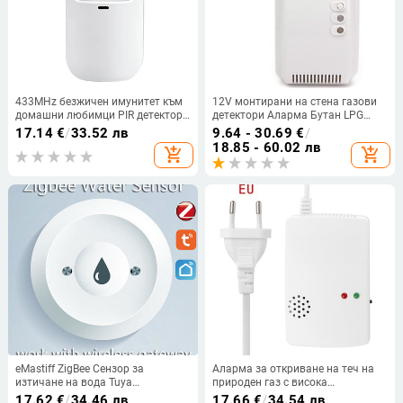
433MHz безжичен имунитет към
12V монтирани на стена газови
домашни любимци PIR детектор
детектори Аларма Бутан LPG
за движение, 15 кг имунитет към
Сензор Звук Светлина
17.14
€
/
33.52 лв
9.64 - 30.69
€
/
домашни любимци EV1527 код
Предупреждение Пропан за
18.85 - 60.02 лв
add_shopping_cart
add_shopping_cart
Аларма за интелигентен дом за
защита на домакинството
сигурност
Спалня Алармена система
eMastiff ZigBee Сензор за
Аларма за откриване на теч на
изтичане на вода Tuya
природен газ с висока
Интелигентен дом Детектор за
чувствителност за кухня
17.62
€
/
34.46 лв
17.66
€
/
34.54 лв