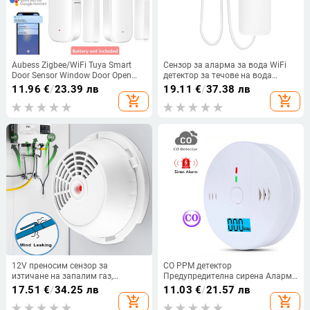
Aubess Zigbee/WiFi Tuya Smart
Сензор за аларма за вода WiFi
Door Sensor Window Door Open
детектор за течове на вода
Closed Детектори Smart Home
Препълване Сигнали за течове
11.96
€
/
23.39 лв
19.11
€
/
37.38 лв
Remote Control Via Alexa Google
от наводнения Дистанционен
add_shopping_cart
add_shopping_cart
SmartLife
монитор Известия за течове от
TUYA/Smart Life
12V преносим сензор за
CO PPM детектор
изтичане на запалим газ,
Предупредителна сирена Аларма
детектор, естествен пропан,
Детектор за въглероден окис
17.51
€
/
34.25 лв
11.03
€
/
21.57 лв
бутан, втечнен газ, аларма,
85dB Звук с LCD индикатор
add_shopping_cart
add_shopping_cart
предупреждение за домашна
Безопасен сензор Защита на