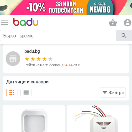
menu
shopping_basket
account_circle
search
badu.bg
store
Рейтинг на търговеца:
4.14
от 5.
Датчици и сензори
apps
view_list
filter_list
Филтри