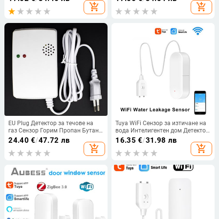
нивото на водата Smart Life App
add_shopping_cart
add_shopping_cart
Сигурност Защита срещу течове
на вода
EU Plug Детектор за течове на
Tuya WiFi Сензор за изтичане на
газ Сензор Горим Пропан Бутан
вода Интелигентен дом Детектор
Метан Природен газ
за изтичане на вода
24.40
€
/
47.72 лв
16.35
€
/
31.98 лв
Предупреждение за безопасност
Предупреждение за наводнение
add_shopping_cart
add_shopping_cart
Алармена система за дома
Препълване Защита на
сигурността чрез Smart Life