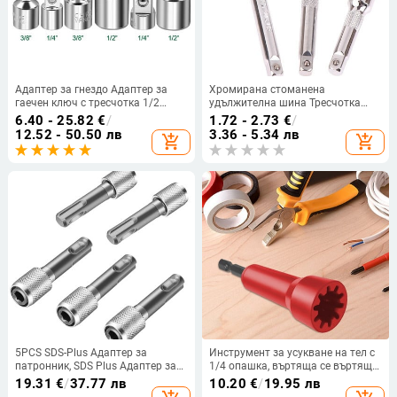
Адаптер за гнездо Адаптер за
Хромирана стоманена
гаечен ключ с тресчотка 1/2
удължителна шина Тресчотка
Голяма мушка 3/8 Средна мушка
Адаптер за гаечен ключ
6.40 - 25.82
€
/
1.72 - 2.73
€
/
1/4 Малка мушка CR-V Ръчни
50/75/100MM Удължителен
12.52 - 50.50 лв
3.36 - 5.34 лв
add_shopping_cart
add_shopping_cart
инструменти от хром-ванадиева
гаечен ключ Адаптер за
стомана
бормашина
5PCS SDS-Plus Адаптер за
Инструмент за усукване на тел с
патронник, SDS Plus Адаптер за
1/4 опашка, въртяща се въртяща
накрайници към 1/4 инча 6,35
се тел, конекторни гнезда,
19.31
€
/
37.77 лв
10.20
€
/
19.95 лв
mm шестостенна муфа, стоманен
Електрически инструменти за