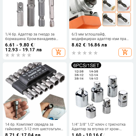
1/4 бр. Адаптер за гнездо за
6/3 мм ъглошлайф,
бормашина Хром-ванадиева
модифициран адаптер към прав
стомана 1/4 инча шестостенна
патронник за ъглошлайф тип 100
6.61 - 9.80
€
/
8.62
€
/
16.86 лв
дръжка към квадратна гнездо за
M10 Шлифоване на резба,
12.93 - 19.17 лв
add_shopping_cart
add_shopping_cart
преобразуване на боркорона,
полиране, рязане
25/30/50/65 мм инструменти
14 бр. Комплект свредла за
1/4" 3/8" 1/2" ключ с тресчотка
гайковерт, 5-12 mm шестоъгълна
Адаптер за втулка от хром-
опашка, шестостенна гайка,
ванадиева стомана
8.71
€
/
17.04 лв
1.60 - 10.16
€
/