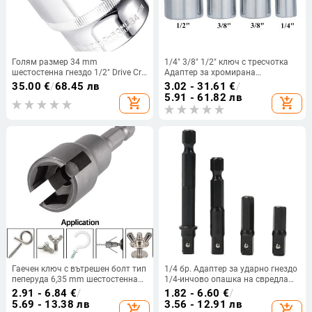
Голям размер 34 mm
1/4" 3/8" 1/2" ключ с тресчотка
шестостенна гнездо 1/2" Drive Cr-
Адаптер за хромирана
v сплав против ръжда, тресчотка,
ванадиева втулка Адаптер за
35.00
€
/
68.45 лв
3.02 - 31.61
€
/
гаечен ключ, глава, гнездо за
задвижваща муфа
5.91 - 61.82 лв
add_shopping_cart
add_shopping_cart
инструменти за ремонт на
Преобразувател Гаечен ключ
автомобили, гнездо за
Преобразувател на шарнири
отстраняване на гайка
Гаечен ключ с вътрешен болт тип
1/4 бр. Адаптер за ударно гнездо
пеперуда 6,35 mm шестостенна
1/4-инчово опашка на свредла
опашка Адаптерна гайка за
Удължителен прът за ударна
2.91 - 6.84
€
/
1.82 - 6.60
€
/
вложка за електроинструмент
отвертка Шестостенна опашка
5.69 - 13.38 лв
3.56 - 12.91 лв
add_shopping_cart
add_shopping_cart
Електрическа отвертка с прорези
към квадратно гнездо Удължител