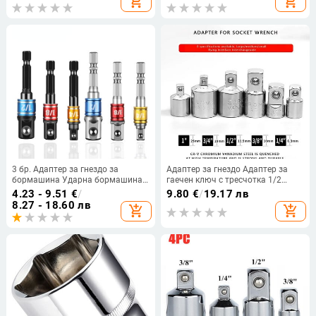
add_shopping_cart
add_shopping_cart
държач за свредла, Свредла
усукване на тел за винтоверти за
бормашини
3 бр. Адаптер за гнездо за
Адаптер за гнездо Адаптер за
бормашина Ударна бормашина
гаечен ключ с тресчотка 1/2
Удължителни свредла Адаптер
завъртане с голяма мушка 3/8
4.23 - 9.51
€
/
9.80
€
/
19.17 лв
за гнездо за щанга 1/4 3/8 1/2
завъртане със средна мушка 1/4
8.27 - 18.60 лв
add_shopping_cart
add_shopping_cart
Размер Шестостенно опашка
с малка мушка CR-V Хром-
Свредло с квадратна глава
ванадиева стомана