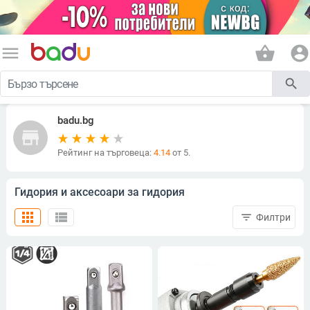
menu
shopping_basket
account_circle
search
badu.bg
store
Рейтинг на търговеца:
4.14
от 5.
Гидория и аксесоари за гидория
apps
view_list
filter_list
Филтри