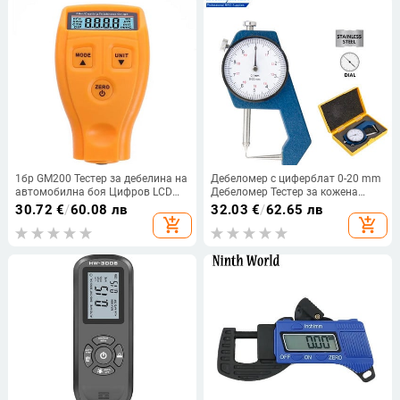
1бр GM200 Тестер за дебелина на
Дебеломер с циферблат 0-20 mm
автомобилна боя Цифров LCD
Дебеломер Тестер за кожена
дисплей Автоматичен
хартия Инструменти за
30.72
€
/
60.08 лв
32.03
€
/
62.65 лв
инструмент за измерване на
измерване на ширината
add_shopping_cart
add_shopping_cart
дебелината на филмовото
покритие