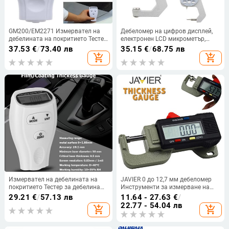
GM200/EM2271 Измервател на
Дебеломер на цифров дисплей,
дебелината на покритието Тестер
електронен LCD микрометър,
за дебелина на боята
метрични инструменти за
37.53
€
/
73.40 лв
35.15
€
/
68.75 лв
Измервателни инструменти
измерване на дебелината на
add_shopping_cart
add_shopping_cart
Руски ръчен метален лак на
стената 0-20 мм
основата на желязо
Измервател на дебелината на
JAVIER 0 до 12,7 мм дебеломер
покритието Тестер за дебелина
Инструменти за измерване на
на покритието на автомобилната
ширина Преносим прецизен
29.21
€
/
57.13 лв
11.64 - 27.63
€
/
боя Инструмент за тестване на
цифров измервател на
22.77 - 54.04 лв
add_shopping_cart
add_shopping_cart
автомобили Дебелина на боята
дебелината Измервател на
Руско ръководство GM200A
метал Тестер Микрометър