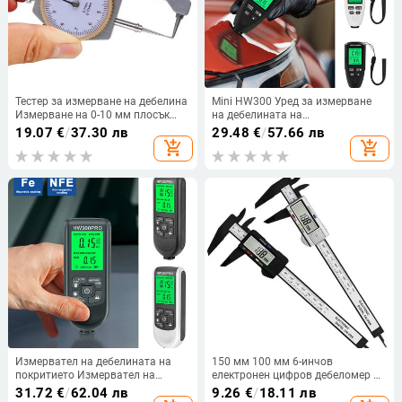
Тестер за измерване на дебелина
Mini HW300 Уред за измерване
Измерване на 0-10 мм плосък
на дебелината на
лист инструмент за изработка на
автомобилната боя Инструменти
19.07
€
/
37.30 лв
29.48
€
/
57.66 лв
кожа, високопрецизно ръчно
за проверка Тестер Цифрово
add_shopping_cart
add_shopping_cart
измерване на твърде 0,05 мм
устройство за измерване на
M4YD
автомобилна боя Paint Visvisits
Meter
Измервател на дебелината на
150 мм 100 мм 6-инчов
покритието Измервател на
електронен цифров дебеломер от
автомобилната боя Цифров
въглеродни влакна Нониус
31.72
€
/
62.04 лв
9.26
€
/
18.11 лв
дисплей с подсветка LCD 0-
дебеломер Микрометър Цифров