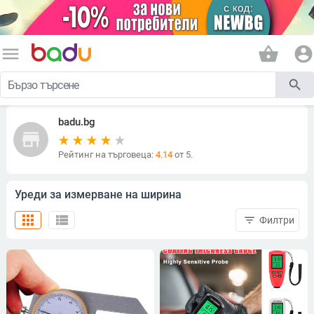
menu
shopping_basket
account_circle
search
badu.bg
store
Рейтинг на търговеца:
4.14
от 5.
Уреди за измерване на ширина
apps
view_list
filter_list
Филтри