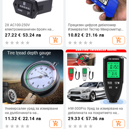
2X AC100-250V
Прецизен цифров дебеломер
електромеханичен брояч на
Измервател Тестер Микрометър
часове
0-12,7 MM 0,01 MM Цифров
27.22
€
/
53.24 лв
10.82
€
/
21.16 лв
дебеломер Дебеломер
add_shopping_cart
add_shopping_cart
Универсален уред за измерване
HW-300Pro Уред за измерване на
на дълбочината на
дебелината на покритието на
автомобилните колела 0-11 мм
автомобилната боя Измервател
11.32
€
/
22.14 лв
29.33
€
/
57.36 лв
Дълбокомер на протектора на
на дебелината на металното
add_shopping_cart
add_shopping_cart
гумите Индикатор за дълбочина
покритие на автомобилната боя