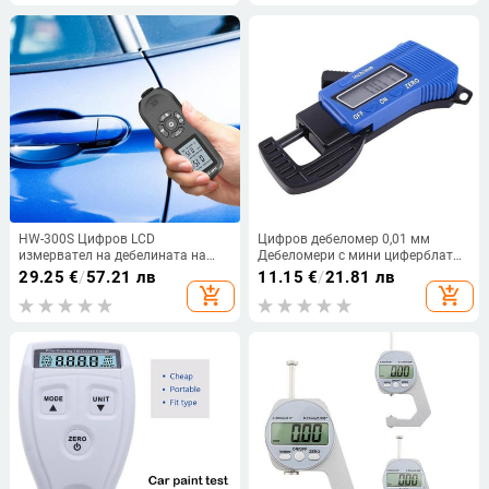
Уред за измерване на
0-2000um
мотоциклет, ремарке, микробус
HW-300S Цифров LCD
Цифров дебеломер 0,01 мм
измервател на дебелината на
Дебеломери с мини циферблат
филма Тестер за дебелина на
Метър Композитен метър от
29.25
€
/
57.21 лв
11.15
€
/
21.81 лв
автомобилната боя Измервател
въглеродни влакна Инструменти
add_shopping_cart
add_shopping_cart
на дебелината на покритието 0-
за измерване на ширина
2000um Ръчен инструмент за
боядисване