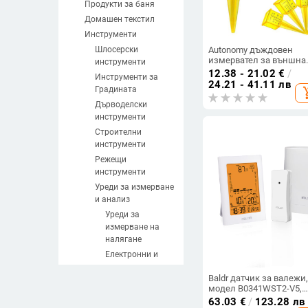
Продукти за баня
Домашен текстил
Инструменти
Шлосерски
Autonomy дъждовен
измервател за външна
инструменти
употреба, диапазон 1–
12.38 - 21.02
€
/
Инструменти за
мм, водна вместимост 
24.21 - 41.11 лв
Градината
add_sh
инча, тегло 20 г
Дърводелски
инструменти
Строителни
инструменти
Режещи
инструменти
Уреди за измерване
и анализ
Уреди за
измерване на
налягане
Електронни и
аналогови
Baldr датчик за валежи
измервателни
модел B0341WST2-V5,
инструменти
вместимост на водата 
63.03
€
/
123.28 лв
Таймери