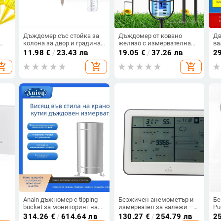
Дъждомер със стойка за
Дъждомер от ковано
Дв
колона за двор и градина,
желязо с измервателна
ва
38
неръждаема стомана,
чашка, 7-инчов
ст
11.98
€
/
23.43 лв
19.05
€
/
37.26 лв
2
1,5
монтажна рамка
ан
opping_cart
add_shopping_cart
add_shopping_cart
мА
0.
до
30
,
Anain дъжномер с tipping
Безжичен анемометър и
Бе
bucket за мониторинг на
измервател за валежи –
Pu
1–5
валежите, модел 001,
метеорологичен монитор,
MH
314.26
€
/
614.64 лв
130.27
€
/
254.79 лв
2