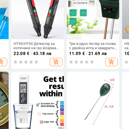
HT59/HT60 Детектор за
Три в едно тестер за почва
HS
изтичане на газ Аларма
с двойна игла и квадратна
за
ни с
Детектор за горими газове
глава за pH, светлина и
и 
22.08
€
/
43.18 лв
11.09
€
/
21.69 лв
1
със звукова и визуална
влажност на почвата
opping_cart
add_shopping_cart
add_shopping_cart
аларма за всички видове
запалими газове