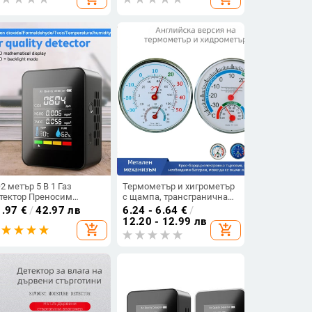
томатично обръщане на
CO2 Монитор Сензори за
ца 12V/220V
температура и влажност
2 метър 5 В 1 Газ
Термометър и хигрометър
тектор Преносим
с щампа, трансгранична
мпература Влажност
английска версия,
1.97
€
/
42.97 лв
6.24 - 6.64
€
/
D Цифров
термометър за чужд език,
12.20 - 12.99 лв
add_shopping_cart
add_shopping_cart
огофункционален TVOC
външна търговия,
HO Монитор за
домакински, Фаренхайт,
чество на въздуха
сух и мокър термометър