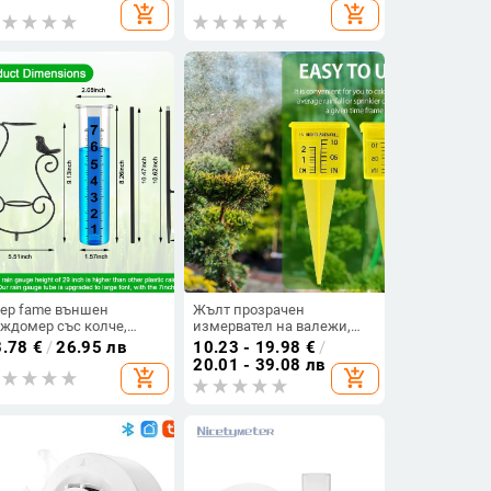
апазон 0–999 мм
капацитет 100 мм
add_shopping_cart
add_shopping_cart
ep fame външен
Жълт прозрачен
ждомер със колче,
измервател на валежи,
ъклена конструкция,
повторно използваем,
3.78
€
/
26.95 лв
10.23 - 19.98
€
/
пацитет 7 инча, тегло 30
външен издръжлив
20.01 - 39.08 лв
add_shopping_cart
add_shopping_cart
пластмасов инструмент
за измерване