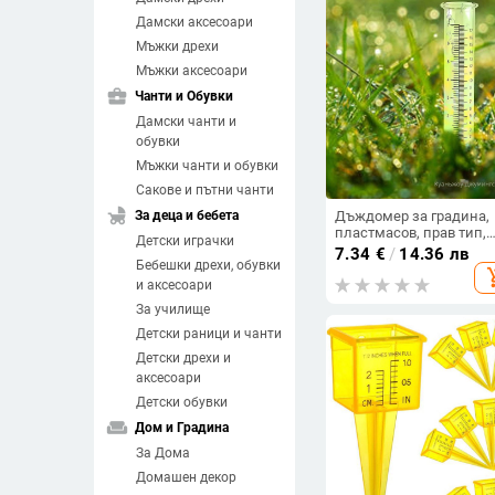
Дамски аксесоари
Мъжки дрехи
Мъжки аксесоари
business_center
Чанти и Обувки
Дамски чанти и
обувки
Мъжки чанти и обувки
Сакове и пътни чанти
child_friendly
За деца и бебета
Дъждомер за градина,
пластмасов, прав тип,
Детски играчки
модел JMX L04, 7-инчо
7.34
€
/
14.36 лв
Бебешки дрехи, обувки
скала, тегло 35 g
add_sh
и аксесоари
За училище
Детски раници и чанти
Детски дрехи и
аксесоари
Детски обувки
weekend
Дом и Градина
За Дома
Домашен декор