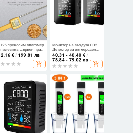
125 преносим влагомер
Монитор на въздуха CO2
 пилевина, дървен прах
Детектор за въглероден
дървени стърготини
диоксид Склад за
02.16
€
/
199.81 лв
40.31 - 40.40
€
/
оранжерии Монитор за
78.84 - 79.02 лв
add_shopping_cart
add_shopping_cart
качество на въздуха
Температура и влажност
Бързи измервания