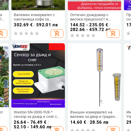
а
Валежен измервател с
Оптичен дъждомер с
Пр
10,
накланяща кофа за
висока прецизност и
сн
мониторинг на валежите
инфрачервено измерване,
от
302.69
€
/
592.01 лв
144.52 - 235.05
€
/
1
(Произход: Chongqing;
RS-485 интерфейс, за
ав
282.66 - 459.72 лв
opping_cart
add_shopping_cart
add_shopping_cart
Марка: Anaen; Модел:
селскостопанско и горско
4G
an001; Внос: Не; Обработка
напояване
по поръчка: Не)
от
Weston SN-3000-YUX-*
Външен измервател на
Ин
сензор за дъжд и сняг с
валежи за двор и градина
Yi
RS-485 изход и реле
- креативен метален уред
Те
26.64 - 76.49
€
/
14.60
€
/
28.56 лв
2
за измерване на дъжда
те
52.10 - 149.60 лв
opping_cart
add_shopping_cart
add_shopping_cart
вл