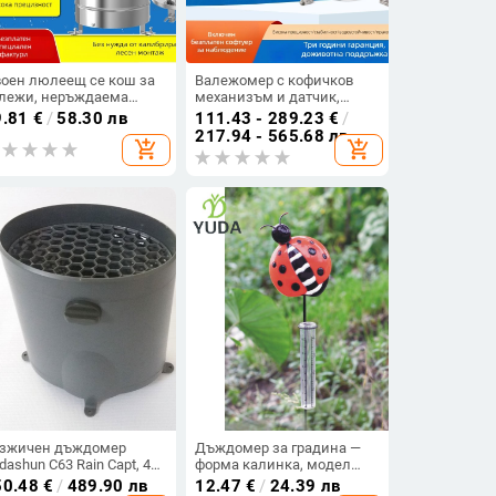
оен люлеещ се кош за
Валежомер с кофичков
лежи, неръждаема
механизъм и датчик,
омана; RS485 и
неръждаема стомана —
9.81
€
/
58.30 лв
111.43 - 289.23
€
/
алогови изходи 4–20
станция за мониторинг на
217.94 - 565.68 лв
add_shopping_cart
add_shopping_cart
/0–10 В; резолюции
валежите
1–0.5 мм; диапазон -40°C
 80°C; модел ZTS-
06S/3026
зжичен дъждомер
Дъждомер за градина —
dashun C63 Rain Capt, 433
форма калинка, модел
z, външно използване,
TP0708, марка YUDA,
50.48
€
/
489.90 лв
12.47
€
/
24.39 лв