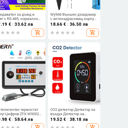
едавател за дъжд и
Wy968 Външен дъждомер
яг с RS-485, нормално
с антинадраскващ корпус
ворен превключвател,
и дизайн с тест-туба –
7.19
€
/
33.62 лв
18.66
€
/
36.50 лв
томатично нагряване,
воден капацитет 7 ml,
add_shopping_cart
add_shopping_cart
 изход, скоба
тегло 230 g
телигентен термостат
CO2 детектор Детектор за
eryi Цифров ZFX-W9002
въздух Детектор за
рмостат Контрол на
въглероден диоксид
9.98
€
/
58.64 лв
19.52
€
/
38.18 лв
мпературата и
Селскостопанско
add_shopping_cart
add_shopping_cart
ажността Инкубатор 360
производство Оранжерия