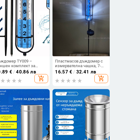
ждомер TY009 –
Пластмасов дъждомер с
ншен комплект за
измервателна чашка, 7-
биране на дъждовна
инчова скала, модел B001,
0.89
€
/
40.86 лв
16.57
€
/
32.41 лв
да, прозрачен цифров
тегло 0,1 кг, за употреба на
add_shopping_cart
add_shopping_cart
сплей,
открито
тизамръзваща функция,
гулируема височина