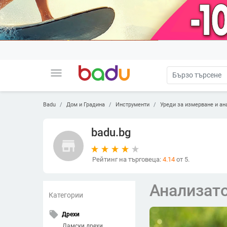
menu
Badu
Дом и Градина
Инструменти
Уреди за измерване и ан
badu.bg
store
Рейтинг на търговеца:
4.14
от 5.
Анализат
Категории
local_offer
Дрехи
Дамски дрехи