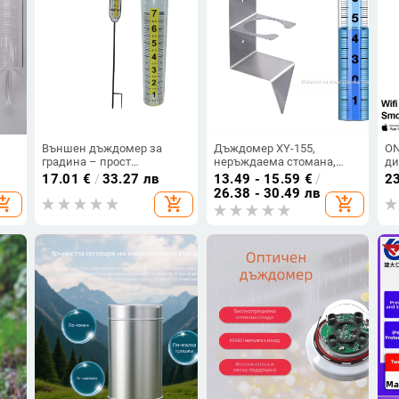
Външен дъждомер за
Дъждомер XY-155,
ON
градина – прост
неръждаема стомана,
ди
измервател на валежи,
монтажна рамка със
ди
17.01
€
/
33.27 лв
13.49 - 15.59
€
/
2
 на
модел: дъждомер;
колона за външен двор,
те
26.38 - 30.49 лв
opping_cart
add_shopping_cart
add_shopping_cart
диапазон 7 инча,
диапазон 0–7
80
0,4
капацитет за съхранение
Ho
15, тегло 222 г