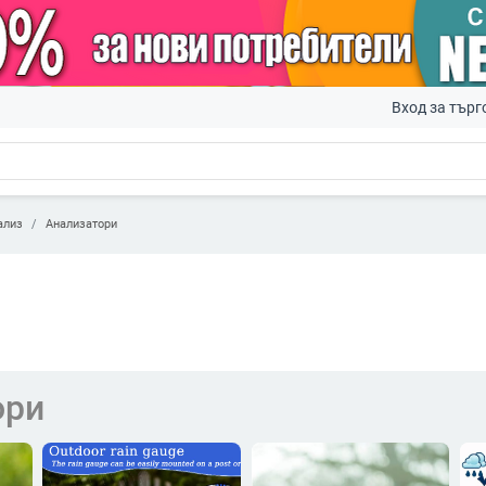
Вход за търг
ализ
Анализатори
ори