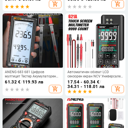
True RMS Автоматичен
електротехници, защита срещу
add_shopping_cart
add_shopping_cart
измервател на електрически
изгаряне
капацитет Температурно
съпротивление
ANENG 683 681 Цифров
Автоматичен обхват LCD
мултицет Тестер Акумулаторен
сензорен екран NCV Универсален
тестер Измерител Електрически
мултиметър Електрически
61.32
€
/
119.93 лв
17.54 - 60.34
€
/
мултицет Мултиметър 6000
капацитет 9999 броя 621A
34.31 - 118.01 лв
add_shopping_cart
add_shopping_cart
Count RMS True Z4F3
Цифров интелигентен
мултиметър Тестер