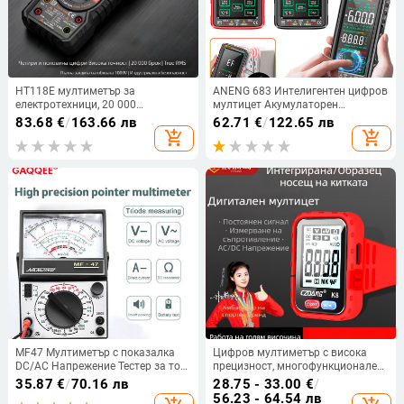
HT118E мултиметър за
ANENG 683 Интелигентен цифров
електротехници, 20 000
мултицет Акумулаторен
преброявания, автоматично
измервател на капацитет 6000
83.68
€
/
163.66 лв
62.71
€
/
122.65 лв
превключване на обхвата,
отброявания Сензорен екран
add_shopping_cart
add_shopping_cart
истинско RMS, двуцветна
Амперметър Тестер
подсветка, защита срещу
Измервателни инструменти
изгаряне NCV
MF47 Мултиметър с показалка
Цифров мултиметър с висока
DC/AC Напрежение Тестер за ток
прецизност, многофункционален,
Измерване на съпротивление
гривна с подсветка
35.87
€
/
70.16 лв
28.75 - 33.00
€
/
Капацитив Измерване на
56.23 - 64.54 лв