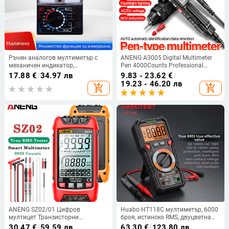
Ръчен аналогов мултиметър с
ANENG A3005 Digital Multimeter
механичен индикатор,
Pen 4000Counts Professional
високопрецизен MF411 за
Meter Безконтактен автоматичен
17.88
€
/
34.97 лв
9.83 - 23.62
€
/
професионални електротехници
AC/DC тестер за напрежение Ом
19.23 - 46.20 лв
add_shopping_cart
add_shopping_cart
диод NCV тестер Инструмент
ANENG SZ02/01 Цифров
Huabo HT118C мултиметър, 6000
мултицет Транзисторни
броя, истинско RMS, двуцветна
интелигентни тестери 9999 броя
подсветка, NCV детекция, за
30.47
€
/
59.59 лв
63.30
€
/
123.80 лв