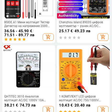
BSIDE A1 Мини мултицет Тестер
Chenzhou Island 8903S цифров
Детектор на напрежение 2000
мултиметър – ръчен AC/DC
отброявания DC/AC напрежение
волтметър, висока прецизност,
36.56 - 45.90
€
/
25.17
€
/
49.23 лв
NCV Непрекъснатост Проверете
защита срещу изгаряне,
71.51 - 89.77 лв
add_shopping_cart
add_shopping_cart
кабела под напрежение True RMS
измерване на капацитет и DC/AC
Meter
ток, професионална употреба
QHTITEC 3010 Аналогов
1 КОМПЛЕКТ LCD цифров
мултицет AC/DC 1000V 10A
мултицет AC/DC 750/1000V
Волтметър Измерватели на ток
цифров мини мултицет сонда за
38.21
€
/
74.73 лв
10.43
€
/
20.40 лв
Тестер за съпротивление
волтметър амперметър ом
add_shopping_cart
add_shopping_cart
Инструменти за електротехник
тестер метър напрежение ток