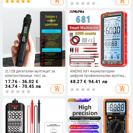
add_shopping_cart
add_shopping_cart
аналогов дисплей Показател
2500V със зумер
ZL12B дигитален мултицет за
ANENG 681 Акумулаторен
електротехници: тест за
цифров професионален мултицет
непрекъсваемост и проверка на
Безконтактен тестер за
17.76 - 36.02
€
/
48.27
€
/
94.41 лв
нула и фаза, интелигентен
напрежение AC/DC Измервател
34.74 - 70.45 лв
add_shopping_cart
add_shopping_cart
дисплей, тестова писалка,
на напрежение LCD екран Тестер
многофункционален универсален
за ток
измервател