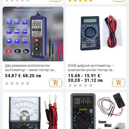
Дву-режимен интелигентен
830B цифров мултиметър –
мултиметър – мини тестер за
компактен ръчен тестер за
напрежение, многофункционален,
електрически измервания
34.87
€
/
68.20 лв
15.48 - 15.91
€
/
защита срещу прегаряне,
30.28 - 31.12 лв
add_shopping_cart
add_shopping_cart
автоматичен цифров измервател