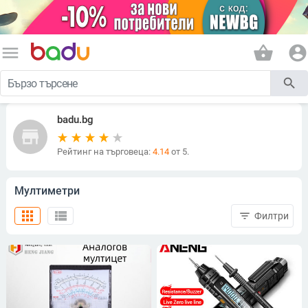
menu
shopping_basket
account_circle
search
badu.bg
store
Рейтинг на търговеца:
4.14
от 5.
Мултиметри
apps
view_list
filter_list
Филтри