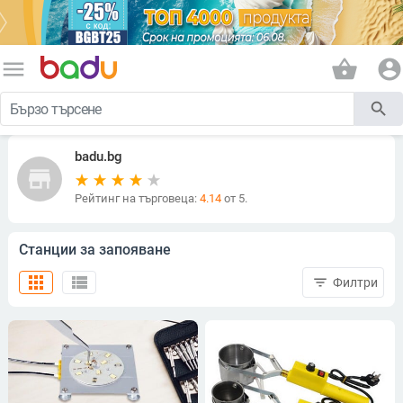
menu
shopping_basket
account_circle
search
badu.bg
store
Рейтинг на търговеца:
4.14
от 5.
Станции за запояване
apps
view_list
filter_list
Филтри