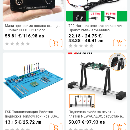
Мини преносима поялна станция
722 Нагревателен запояващ чип
T12-942 OLED T12 Бързо
Правоъгълен алуминиев
загряваща DC версия
разпояващ BGA led лампа
59.81
€
/
116.98 лв
22.18 - 24.75
€
/
Електрическа ютия T12
станция за разпояване PTC Split
43.38 - 48.41 лв
add_shopping_cart
add_shopping_cart
Накрайници за поялник
Plate 300W 400W 500W 600W
Инструменти за заваряване
ESD Топлоизолация Работна
Подвижна скоба за печатни
подложка Топлоустойчива BGA
платки NEWACALOX, завъртян на
станция за запояване Ремонт на
360° държач за печатна платка,
13.15
€
/
25.72 лв
50.07
€
/
97.93 лв
изолационна подложка
магнитна основа, трета помощна
add_shopping_cart
add_shopping_cart
Платформа за поддръжка на
ръка, приспособление, запояване,