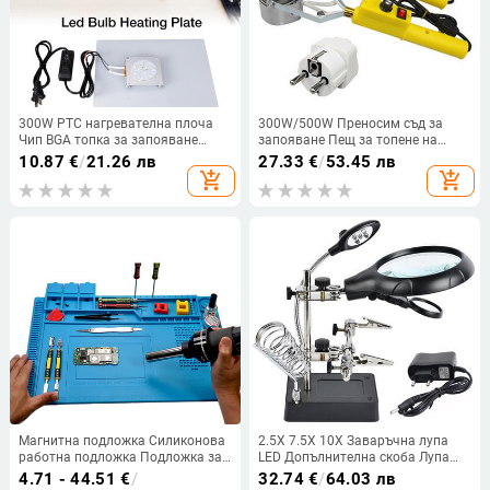
300W PTC нагревателна плоча
300W/500W Преносим съд за
Чип BGA топка за запояване
запояване Пещ за топене на
Разделена плоча Алуминиева
калай Ръчен регулируем контрол
10.87
€
/
21.26 лв
27.33
€
/
53.45 лв
LED лампа Премахване на
на температурата Разпояване
add_shopping_cart
add_shopping_cart
заваръчна станция Инструмент
Инструмент за баня
за дъска за разрушаване
Инструменти за заваряване
Магнитна подложка Силиконова
2.5X 7.5X 10X Заваръчна лупа
работна подложка Подложка за
LED Допълнителна скоба Лупа
станция за запояване
Лупа 3 In1 Ръчно запояване
4.71 - 44.51
€
/
32.74
€
/
64.03 лв
Топлоустойчива 932°F
Поялник Стойка Стойка Станция