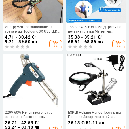
Инструмент за запояване на
Toolour 4 PCB стълба Държач на
трета ръка Toolour с 3X USB LED
печатна платка Магнитна
светлинна лупа 3PC Гъвкави
помощна ръка с регулируем
4.71 - 30.42
€
/
35.08 - 35.21
€
/
ръце, помощни ръце за ремонт на
обхват 0-10 mm Ръце за помощ
9.21 - 59.50 лв
68.61 - 68.86 лв
add_shopping_cart
add_shopping_cart
заваръчен инструмент за
за запояване за ремонт
печатни платки
220V 60W Ръчен пистолет за
ESPLB Helping Hands Трета ръка
запояване Електрически
Поялник Заваръчна стойка
пистолет Тип желязо
Станция с 5 LED клипса
26.71 - 42.53
€
/
26.13
€
/
51.11 лв
Автоматична машина за
Заваръчна лупа Лупа
52.24 - 83.18 лв