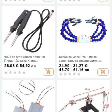
изолационна подложка
заваръчен инструмент
902 Esd Smd Двоен поялник
Скоба за маса Станция за
Пинцет Дръжка Клипс
запояване с гъвкави рамена
Нагревателни клещи Станция за
Държач за поялник Инструменти
28.08
€
/
54.92 лв
24.90 - 31.27
€
/
запояване Аксесоари -Kb
за заваряване на печатни платки
48.70 - 61.16 лв
add_shopping_cart
add_shopping_cart
Ремонт на менгеме Станция за
ръчно заваряване