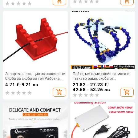
add_shopping_cart
add_shopping_cart
запояване Автоматично външно
нагряване Пистолет за желязо от
калай
Заваръчна станция за запояване
Пейки, менгеме, скоба за маса с
Скоба за скоба за тел Работна
гъвкаво рамо, скоба от
маса ABS станция за запояване
алуминиева сплав, държач за
4.71
€
/
9.21 лв
21.82 - 27.23
€
/
Скоба за запояване на кабел
запояване, печатна платка,
42.68 - 53.26 лв
add_shopping_cart
add_shopping_cart
Задържаща скоба
заваръчни ремонти