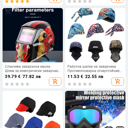
инструмент за заваряване
Противоотблясъци Заваръчна
каска Оборудване Защитна
маска
Слънчева заваръчна маска
Работна шапка на заварчика
Шлем за електрически заварчик
Противопожарна огнеустойчива
Капачка / заваръчна леща
шапка за заваряване Защитни
39.79
€
/
77.82 лв
11.53
€
/
22.55 лв
Защитна защита против UV лъчи
шапки за заваряване Защитно
add_shopping_cart
add_shopping_cart
Автоматично затъмняване
покритие за глава Защитна
Регулируем диапазон за
шапка за заварчик
заваръчна машина