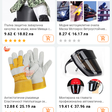
Пълна защитна заваръчна
Модни мотоциклетни очила
качулка за мъже, жени Миеща се
Маска Мотокрос Ветроустойчива
дишаща заваръчна капачка за
мото каска Мотокрос Велосипед
9.62
€
/
18.82 лв
8.27
€
/
16.17 лв
врата Огнеупорна защитна
Очила за шофиране Слънчеви
add_shopping_cart
add_shopping_cart
заваръчна капачка
очила Очила за колоездене
Антистатични ръкавици
Монтирана на главата
Еластичност Неплъзгащи се
професионална автоматична
пръсти Електронни работни
маска за заваряване Очила
12.88
€
/
25.19 лв
19.41
€
/
37.96 лв
защитни ръкавици Допълнителен
Светлинен филтър
add_shopping_cart
add_shopping_cart