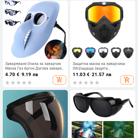
Заваряване Очила за заварчик
Защитна маска на заварчика
Маска Газ Аргон Дъгова заварка
Обгръщаща защита
Защитни очила Предпазни
Огнеустойчиви очила за
4.70
€
/
9.19 лв
11.03
€
/
21.57 лв
работни защитни очила
заваряване Дишащи очила за
add_shopping_cart
add_shopping_cart
Протектор Инструмент за
заваряване на цялото лице
заварчик
Мотоциклетни очила