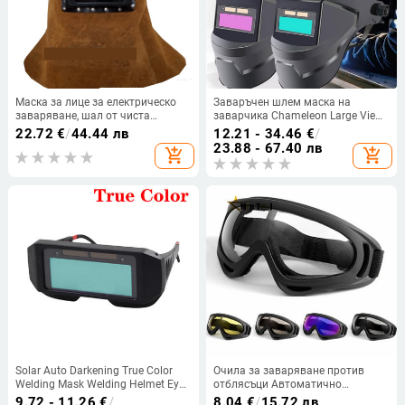
Маска за лице за електрическо
Заваръчен шлем маска на
заваряване, шал от чиста
заварчика Chameleon Large View
телешка кожа за заваряване,
True Color Solar Power Auto
22.72
€
/
44.44 лв
12.21 - 34.46
€
/
защитна шапка, щит за лице за
Darkening Welding Large For Arc
23.88 - 67.40 лв
add_shopping_cart
add_shopping_cart
аргоно-дъгово заваряване с
Weld Grind Cut
тръбопровод, лента за глава,
сребърно огледало
Solar Auto Darkening True Color
Очила за заваряване против
Welding Mask Welding Helmet Eyes
отблясъци Автоматично
Goggle/Welder Glasses Arc
затъмняваща се маска за
9.72 - 11.26
€
/
8.04
€
/
15.72 лв