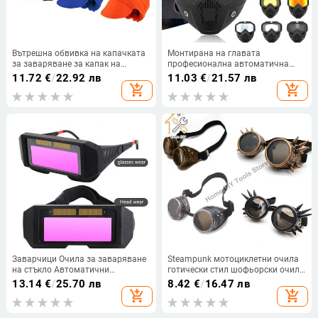
Вътрешна обвивка на капачката
Монтирана на главата
за заваряване за капак на
професионална автоматична
каската за заварчик
маска за заваряване Очила
11.72
€
/
22.92 лв
11.03
€
/
21.57 лв
Светлинен филтър
add_shopping_cart
add_shopping_cart
Противоотблясъци Заваръчна
каска Оборудване Защитна
маска
Заварчици Очила за заваряване
Steampunk мотоциклетни очила
на стъкло Автоматични
готически стил шофьорски очила
променливи фотоелектрически
защитни очила за косплей
13.14
€
/
25.70 лв
8.42
€
/
16.47 лв
очила за заваряване
Хелоуин заваряване пънк очила
add_shopping_cart
add_shopping_cart
Автоматично затъмняване
Заваръчни каски Защитни очила