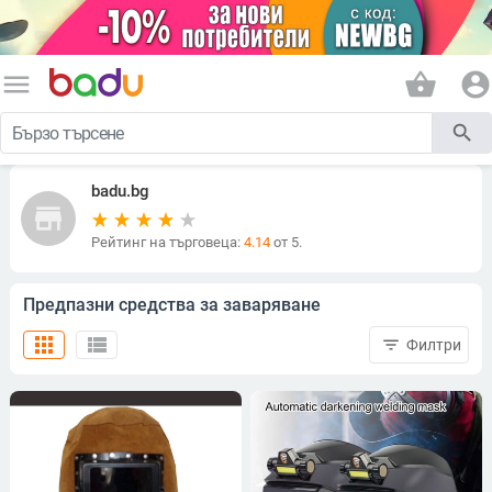
menu
shopping_basket
account_circle
search
badu.bg
store
Рейтинг на търговеца:
4.14
от 5.
Предпазни средства за заваряване
apps
view_list
filter_list
Филтри