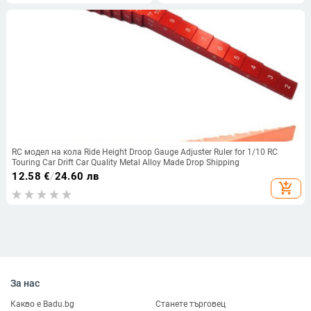
за имперска мярка
Gauging Analysis
RC модел на кола Ride Height Droop Gauge Adjuster Ruler for 1/10 RC
Touring Car Drift Car Quality Metal Alloy Made Drop Shipping
12.58
€
/
24.60 лв
add_shopping_cart
За нас
Какво е Badu.bg
Станете търговец