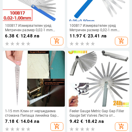
100B17 Измервателен уред
100B17 Измервателен уред
Метричен размер 0,02-1 mm
Метричен размер 0,02-1 mm
Комплект уреди за дебелина
Комплект уреди за дебелина
6.38
€
/
12.48 лв
11.97
€
/
23.41 лв
Клапани Листа от клапани
Клапани Листа от клапани
add_shopping_cart
add_shopping_cart
Пролука на запалителната свещ
Пролука на запалителната свещ
за измерване Пролука на
за измерване Пролука на
сондата
сондата
1-15 mm Клин от неръждаема
Feeler Gauge Metric Gap Gap Filler
стомана Пипаща линийка Gap
Gauge Set Valves Листа от
Hole Конусен габарит Метричен
клапани Spark Plug Gap за
7.18
€
/
14.04 лв
9.42
€
/
18.42 лв
инспекционен коничен
измерване Инструмент за
add_shopping_cart
add_shopping_cart
манометър Метричен инструмент
измерване на сондата Gap