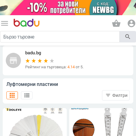
menu
shopping_basket
account_circle
search
badu.bg
store
Рейтинг на търговеца:
4.14
от 5.
Луфтомерни пластини
apps
view_list
filter_list
Филтри