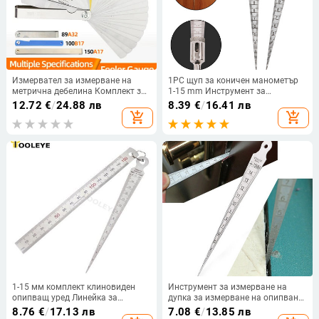
Измервател за измерване на
1PC щуп за коничен манометър
метрична дебелина Комплект за
1-15 mm Инструмент за
измервателен лист Остриета за
измерване на отвори от
12.72
€
/
24.88 лв
8.39
€
/
16.41 лв
измерване на клапани Листа от
неръждаема стомана
add_shopping_cart
add_shopping_cart
клапани Инструменти за
Двустранен клин скала за отвор
измерване на празнини на свещи
1-15 мм комплект клиновиден
Инструмент за измерване на
опипващ уред Линейка за
дупка за измерване на опипване
хлабина Сонда Коничен уред
1-15 мм конус от неръждаема
8.76
€
/
17.13 лв
7.08
€
/
13.85 лв
Инструменти за измерване на
стомана Двустранен клинов щуп