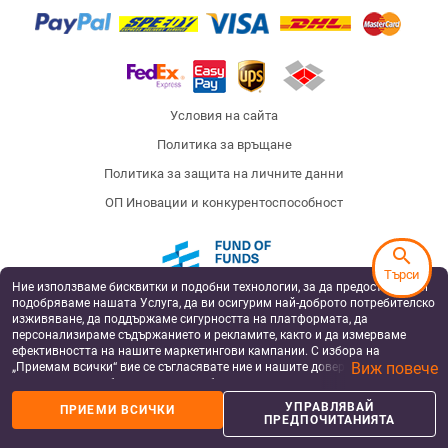
Условия на сайта
Политика за връщане
Политика за защита на личните данни
ОП Иновации и конкурентоспособност
search
Търси
Ние използваме бисквитки и подобни технологии, за да предоставяме и
Fund of Funds
подобряваме нашата Услуга, да ви осигурим най-доброто потребителско
изживяване, да поддържаме сигурността на платформата, да
персонализираме съдържанието и рекламите, както и да измерваме
ефективността на нашите маркетингови кампании. С избора на
Виж повече
„Приемам всички“ вие се съгласявате ние и нашите доверени партньори
European Regional Development Fund
Operational Programme Innovation and
да съхраняваме бисквитки и подобни технологии на вашето устройство
Competitiveness
за рекламни и аналитични цели. Можете по всяко време да управлявате
УПРАВЛЯВАЙ
ПРИЕМИ ВСИЧКИ
своите предпочитания, като натиснете „Управлявай предпочитанията“.
Badu has been supported by Silverline Capital, a private equity fund, co-financed by the
ПРЕДПОЧИТАНИЯТА
by the European Structural and Investment Funds under the operational program
За повече информация, моля, вижте нашата
Политика за защита на
“Innovation and Competitiveness 2014-2020”, managed by the Fund Manager of
данните
.