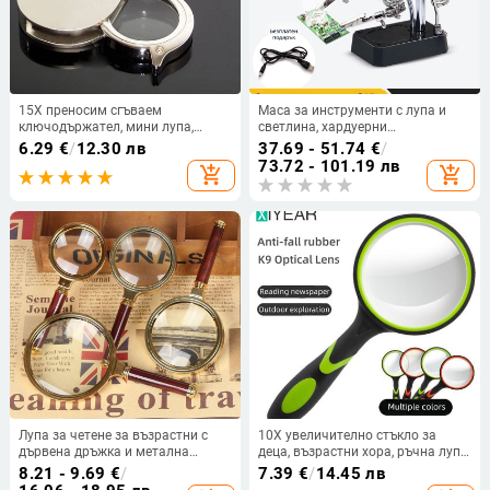
15X преносим сгъваем
Маса за инструменти с лупа и
ключодържател, мини лупа,
светлина, хардуерни
ключодържател, лупа, лупа,
инструменти, дънна платка за
6.29
€
/
12.30 лв
37.69 - 51.74
€
/
джобен инструмент, празничен
мобилни телефони, ремонт на
73.72 - 101.19 лв
add_shopping_cart
add_shopping_cart
подарък, ново
цифрово оборудване,
спомагателна LED скоба
Лупа за четене за възрастни с
10X увеличително стъкло за
дървена дръжка и метална
деца, възрастни хора, ръчна лупа
рамка, високо увеличение, ръчна
за четене, 50 мм увеличителна
8.21 - 9.69
€
/
7.39
€
/
14.45 лв
лупа за пресбиопия
леща за четене, наука,