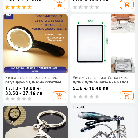
цилиндричен зрителен апарат за
add_shopping_cart
add_shopping_cart
насекоми
Ръчна лупа с презареждаемо
Увеличителен лист Ултратънка
регулируемо димерно осветление
лупа с лупа за четене на малки
и LED светлина, за четене на
карти и книги
17.13 - 19.00
€
/
5.36
€
/
10.48 лв
възрастни и оценка на бижута,
33.50 - 37.16 лв
add_shopping_cart
add_shopping_cart
HD, немско занаятчийство