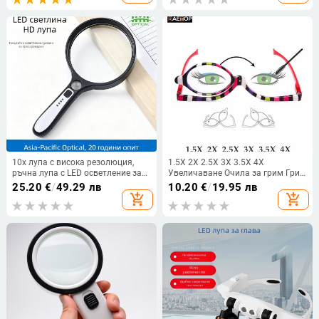
10x лупа с висока резолюция,
1.5X 2X 2.5X 3X 3.5X 4X
ръчна лупа с LED осветление за
Увеличаване Очила за грим Грим
четене и прецизна инспекция
за очи Очила Сгъваема надолу
25.20
€
/
49.29 лв
10.20
€
/
19.95 лв
леща Сгъваема козметична
add_shopping_cart
add_shopping_cart
дамска лупа за четене