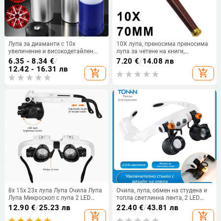
Лупа за диаманти с 10x
10X лупа, преносима преносима
увеличение и високодетайлен
лупа за четене на книги,
микроскоп за идентифициране
вестници, бижута, нефритова
6.35 - 8.34
€
/
7.20
€
/
14.08 лв
на диаманти, осем сърца осем
антична оценка
12.42 - 16.31 лв
add_shopping_cart
add_shopping_cart
стрелки
8x 15x 23x лупа Лупа Очила Лупа
Очила, лупа, обмен на студена и
Лупа Микроскоп с лупа 2 LED
топла светлинна лента, 2 LED
светлини Инструмент за ремонт
светлини, електронна поддръжка,
12.90
€
/
25.23 лв
22.40
€
/
43.81 лв
на лупа
високоефективна лупа за глава,
add_shopping_cart
add_shopping_cart
на едро