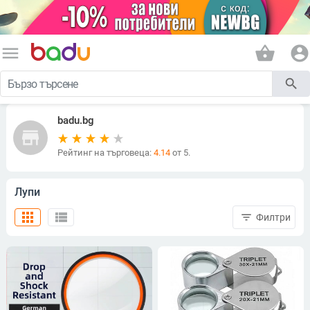
menu
shopping_basket
account_circle
search
badu.bg
store
Рейтинг на търговеца:
4.14
от 5.
Лупи
apps
view_list
filter_list
Филтри