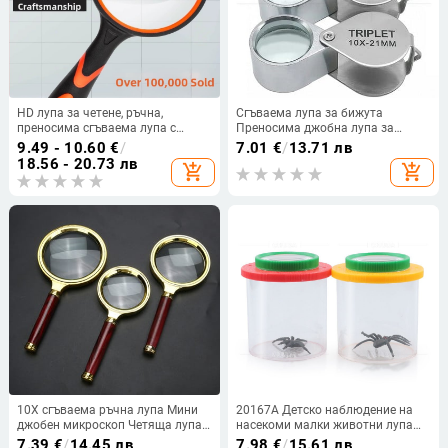
HD лупа за четене, ръчна,
Сгъваема лупа за бижута
преносима сгъваема лупа с
Преносима джобна лупа за
висока мощност за възрастни и
оценка на античен диамант 10x /
9.49 - 10.60
€
/
7.01
€
/
13.71 лв
деца, устойчива на изпускане
20x / 30x увеличение
18.56 - 20.73 лв
add_shopping_cart
add_shopping_cart
10X сгъваема ръчна лупа Мини
20167A Детско наблюдение на
джобен микроскоп Четяща лупа
насекоми малки животни лупа
Лупа за бижута 70 мм 60 мм
обучение на ученици
7.39
€
/
14.45 лв
7.98
€
/
15.61 лв