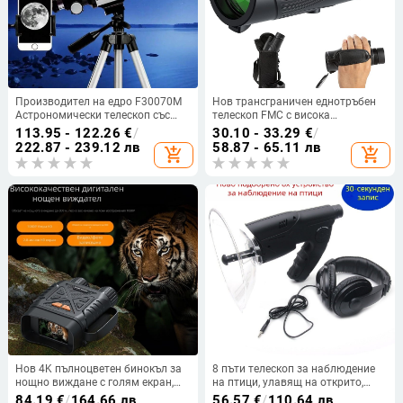
Производител на едро F30070M
Нов трансграничен еднотръбен
Астрономически телескоп със
телескоп FMC с висока
Star Finder High-Definition High-
разделителна способност 10 м,
113.95 - 122.26
€
/
30.10 - 33.29
€
/
Power Монокуляр Детски
преносим ръчен компактен
222.87 - 239.12 лв
58.87 - 65.11 лв
add_shopping_cart
add_shopping_cart
студентски очила
телескоп за наблюдение на
птици за външна употреба
Нов 4K пълноцветен бинокъл за
8 пъти телескоп за наблюдение
нощно виждане с голям екран,
на птици, улавящ на открито,
ултрависока разделителна
колектор за звуци от диви
84.19
€
/
164.66 лв
56.57
€
/
110.64 лв