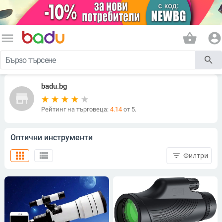
menu
shopping_basket
account_circle
search
badu.bg
store
Рейтинг на търговеца:
4.14
от 5.
Оптични инструменти
apps
view_list
filter_list
Филтри