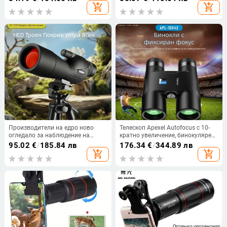
способност, инфрачервен
животни, слушател на птици,
add_shopping_cart
add_shopping_cart
външен цифров телескоп за
монокулярен телескоп
нощно виждане с нощно виждане
и слаба светлина
Производители на едро ново
Телескоп Apexel Autofocus с 10-
огледало за наблюдение на
кратно увеличение, бинокулярен
птици HED25-75X60 HD нощно
голям окуляр за пеещи птици на
95.02
€
/
185.84 лв
176.34
€
/
344.89 лв
виждане с голям диаметър
открито, производител на
add_shopping_cart
add_shopping_cart
външно огледало за наблюдение
телескоп на едро
на птици