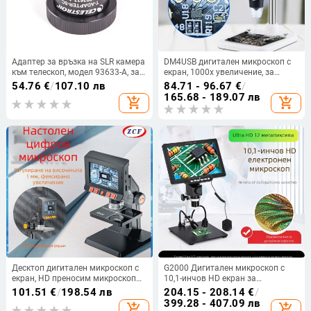
Адаптер за връзка на SLR камера
DM4USB дигитален микроскоп с
към телескоп, модел 93633-A, за
екран, 1000x увеличение, за
5/6/8SE
ремонт на мобилен телефон и
54.76
€
/
107.10 лв
84.71 - 96.67
€
/
електронни платки
165.68 - 189.07 лв
add_shopping_cart
add_shopping_cart
Десктоп дигитален микроскоп с
G2000 Дигитален микроскоп с
екран, HD преносим микроскоп
10,1-инчов HD екран за
за ремонт и индустриална
електронни ремонти, лупа за
101.51
€
/
198.54 лв
204.15 - 208.14
€
/
видеоинспекция
часовници и телефони
399.28 - 407.09 лв
add_shopping_cart
add_shopping_cart