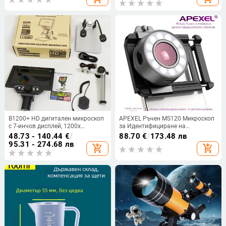
B1200+ HD дигитален микроскоп
APEXEL Ръчен MS120 Микроскоп
с 7-инчов дисплей, 1200x
за Идентифициране на
увеличение, индустриален
Скъпоценни Камъни — HD
48.73 - 140.44
€
/
88.70
€
/
173.48 лв
увеличител за ремонт на
Увеличение, Съвместим с
95.31 - 274.68 лв
add_shopping_cart
add_shopping_cart
мобилни телефони
Мобилен Телефон