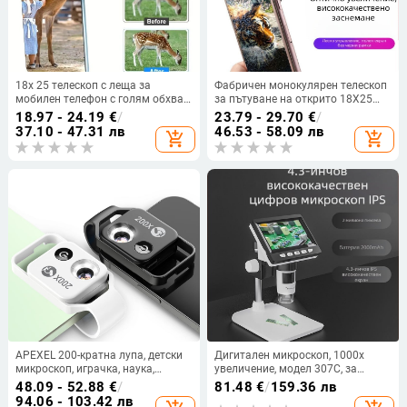
18x 25 телескоп с леща за
Фабричен монокулярен телескоп
мобилен телефон с голям обхват,
за пътуване на открито 18X25
мощен едноцевен телескоп с
Concert HD преносим
18.97 - 24.19
€
/
23.79 - 29.70
€
/
висока разделителна способност,
телеобектив за мобилен телефон
37.10 - 47.31 лв
46.53 - 58.09 лв
add_shopping_cart
add_shopping_cart
професионална концертна
с външен обектив
фотография, промяна на
артефакти
APEXEL 200-кратна лупа, детски
Дигитален микроскоп, 1000x
микроскоп, играчка, наука,
увеличение, модел 307C, за
биологичен научен експеримент,
индустриално изпитване и
48.09 - 52.88
€
/
81.48
€
/
159.36 лв
преносим обектив за мобилен
поддръжка на инструменти
94.06 - 103.42 лв