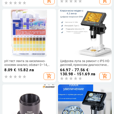
add_shopping_cart
add_shopping_cart
телефон.
pH тест лента за киселинно-
Цифрова лупа за ремонт с IPS HD
основен анализ, обхват 0–14,
дисплей, преносим диагностичен
резолюция 0.5 pH, срок на
монитор за мобилни телефони
8.09
€
/
15.82 лв
66.97 - 77.56
€
/
годност 3 години
130.98 - 151.69 лв
add_shopping_cart
add_shopping_cart