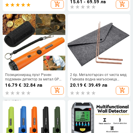
15.61 - 69.59 лв
add_shopping_cart
add_shopping_cart
прибираща се паранормална
злато за монети злато
дръжка
Позициониращ прът Ръчен
2 бр. Металотърсач от чиста мед
подземен детектор за метал GP
Гъвкава водна магьосница
показалка Ръчен водоустойчив
Преносим дракон, търсещ
16.79
€
/
32.84 лв
20.19
€
/
39.49 лв
високочувствителен детектор за
подвижен инструмент
add_shopping_cart
add_shopping_cart
сигурност
Радиестезична пръчка