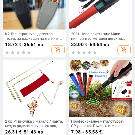
K2 Трансграничен детектор,
2021 Ново пристигане Мини
тестер за радиация на магнитно
пинпойнтер метален детектор
поле, преносим радиатор за
Опаковане на дребно модели
18.72
€
/
36.61 лв
33.00
€
/
64.54 лв
високочестотни
супер бързо Ръчен детектор за
add_shopping_cart
add_shopping_cart
електромагнитни вълни
метали
2 бр. -1 висулка с махало / чанта,
Професионален металотърсач
медна радиестезична пръчка,
GP-указател Ръчен тестер за
аксесоари за ловно оборудване,
металотърсач със защитно
26.31
€
/
51.46 лв
7.98 - 35.58
€
/
инструмент за наблюдение,
покритие Тестер за детектор на