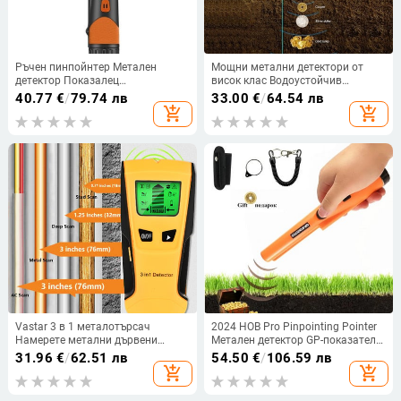
Ръчен пинпойнтер Метален
Мощни метални детектори от
детектор Показалец
висок клас Водоустойчив
Високочувствителен метален
детектор за злато Метален
40.77
€
/
79.74 лв
33.00
€
/
64.54 лв
търсач за злато за битови
монитор Finder GP-Pointer Garden
add_shopping_cart
add_shopping_cart
метални лесно обработваеми
Detecting Mining Hunter signal
части
Vastar 3 в 1 металотърсач
2024 НОВ Pro Pinpointing Pointer
Намерете метални дървени
Метален детектор GP-показател
шпилки Променливотоково
Gold Target Метален детектор
31.96
€
/
62.51 лв
54.50
€
/
106.59 лв
напрежение Откриване на жив
Статична аларма с гривна
add_shopping_cart
add_shopping_cart
проводник Скенер за стена
Електрическа кутия Finder Стенен