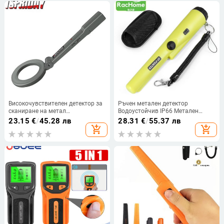
детектор
Високочувствителен детектор за
Ръчен метален детектор
сканиране на метал
Водоустойчив IP66 Метален
Професионален детектор за
тестер за злато за монети Златни
23.15
€
/
45.28 лв
28.31
€
/
55.37 лв
злато с LCD Treasure Hunter Finder
метали Точно определяне на
add_shopping_cart
add_shopping_cart
Metal Stud Finder Метален
прът Детектор за метален
детектор
детектор Показалец