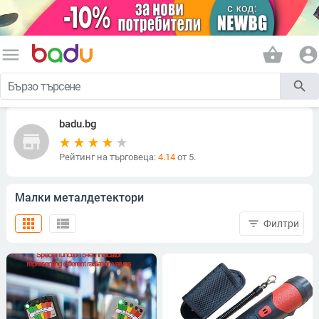
menu
shopping_basket
account_circle
search
badu.bg
store
Рейтинг на търговеца:
4.14
от 5.
Малки металдетектори
apps
view_list
filter_list
Филтри