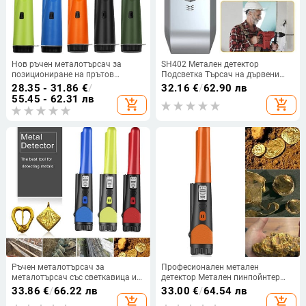
Нов ръчен металотърсач за
SH402 Метален детектор
позициониране на прътов
Подсветка Търсач на дървени
детектор
шпилки Кабелни кабели
28.35 - 31.86
€
/
32.16
€
/
62.90 лв
Проследяване на дълбочината
55.45 - 62.31 лв
add_shopping_cart
add_shopping_cart
Откриване на ток 5 в 1
Undeground Sturs Стенен скенер
Ръчен металотърсач за
Професионален метален
металотърсач със светкавица и
детектор Метален пинпойнтер
остъргващо острие
Подводен търсач на злато
33.86
€
/
66.22 лв
33.00
€
/
64.54 лв
Водоустойчив високоточен
Детектори за позициониране на
add_shopping_cart
add_shopping_cart