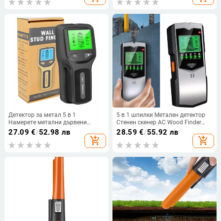
търсач за злато
пръти Електронни измервателни
инструменти
Детектор за метал 5 в 1
5 в 1 шпилки Метален детектор
Намерете метални дървени
Стенен скенер AC Wood Finder
шпилки Променливотоково
Кабелни проводници
27.09
€
/
52.98 лв
28.59
€
/
55.92 лв
напрежение Откриване на
Проследяване на дълбочината
add_shopping_cart
add_shopping_cart
проводник под напрежение
Електрическа кутия Finder Стенен
Стенен скенер Търсачка на
детектор
електрическа кутия Детектор за
стена