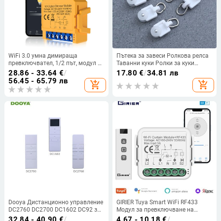
WiFi 3.0 умна димираща
Пътека за завеси Ролкова релса
превключвател, 1/2 път, модул за
Таванни куки Ролки за куки
осветление с управление чрез
Носеща душ Пердета Монтаж на
28.86 - 33.64
€
/
17.80
€
/
34.81 лв
приложение, CE сертифициран
ролка Плъзгачи Плъзгаща се
56.45 - 65.79 лв
add_shopping_cart
add_shopping_cart
форма на завеси
Dooya Дистанционно управление
GIRIER Tuya Smart WiFi RF433
DC2760 DC2700 DC1602 DC92 за
Модул за превключване на
Dooya електрически мотор за
завеси за електрически мотор за
32.84 - 40.90
€
/
4.67 - 10.18
€
/