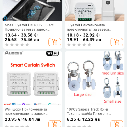
Moes Tuya WiFi RF433 2.5D Arc
Tuya WiFi Интелигентен
Превключвател за завеси
превключвател за завеси
Стъклен сензорен панел за
Контролери Ролетни щори Мотор
13.64 - 38.58
€
/
10.18 - 32.92
€
/
ролетни щори Превключвател за
за щори Smart Life APP
26.68 - 75.46 лв
19.91 - 64.39 лв
add_shopping_cart
add_shopping_cart
щори Smart APP Безжично
Дистанционно управление Alexa
дистанционно Alexa
Google Home Voice Con
WiFi щори Приложение за
10PCS Завеса Track Roller
превключване на завеси
Таванна шайба Плъзгачи
Дистанционно управление за
Безшумни куки Завеси Метални
23.95
€
/
46.84 лв
6.25
€
/
12.22 лв
електрически ролетни щори
колела Релсови ролки Монтаж
add_shopping_cart
add_shopping_cart
Слънцезащитен крем Tuya Smart
Плъзгащи се шайби Релси