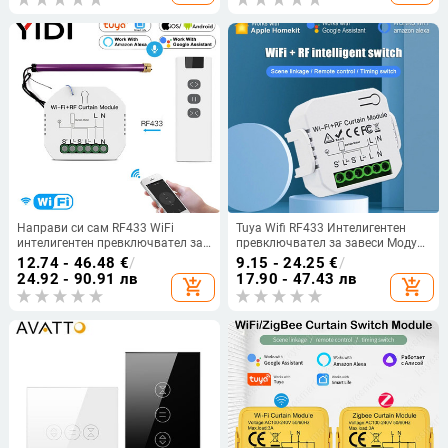
Life Google Home Alexa Smart
Home
Направи си сам RF433 WiFi
Tuya Wifi RF433 Интелигентен
интелигентен превключвател за
превключвател за завеси Модул
завеси Модул Tuya Voice
за превключване на ролетни
12.74 - 46.48
€
/
9.15 - 24.25
€
/
Безжично управление
щори с поддръжка на
24.92 - 90.91 лв
17.90 - 47.43 лв
add_shopping_cart
add_shopping_cart
Електрически ролетни щори
дистанционно управление Google
Превключвател на двигателя на
Home Alexa Smart Home
щорите Прекъсвач Alexa