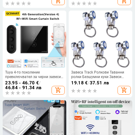
add_shopping_cart
add_shopping_cart
curtian motor DT52E/DT360E
мотори, за Dooya
DT52E/KT82TN/KT320E/DT360E
Tuya 4-то поколение
Завеса Track Ролкови Таванни
превключвател за черни завеси
ролки Безшумни куки Завеси
и дистанционно за управление
Метални колела Колела Релсови
23.95 - 46.70
€
/
19.18
€
/
37.51 лв
на ролетни щори чрез Google
ролки Монтажни плъзгащи се
46.84 - 91.34 лв
add_shopping_cart
add_shopping_cart
Home Alexa Smart Life Voice Ope
ролки Релси