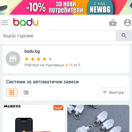
menu
shopping_basket
account_circle
search
badu.bg
store
Рейтинг на търговеца:
4.14
от 5.
Системи за автоматични завеси
apps
view_list
filter_list
Филтри