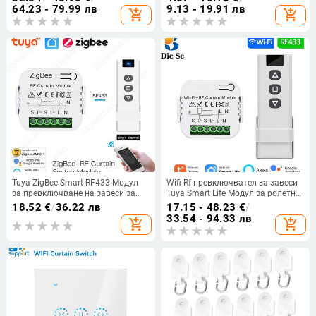
завеси
ролетни щори 1 Gang Works Alexa
64.23 - 79.99 лв
9.13 - 19.91 лв
add_shopping_cart
add_shopping_cart
KT320/DT52/KT82TN/DT360,
Alice Google Home
Аксесоари за завеси
Tuya ZigBee Smart RF433 Модул
Wifi Rf превключвател за завеси
за превключване на завеси за
Tuya Smart Life Модул за ролетни
моторизирани ролетни щори
щори 433 mhz Предавател
18.52
€
/
36.22 лв
17.15 - 48.23
€
/
Мотор 2MQTT Smart Life APP
Дистанционно управление Щори
33.54 - 94.33 лв
add_shopping_cart
add_shopping_cart
Alexa Google Home
за прозорци Alexa Google Home