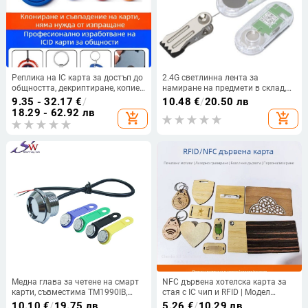
Реплика на IC карта за достъп до
2.4G светлинна лента за
общността, декриптиране, копие
намиране на предмети в склад,
на карта за асансьор, електронна
активна лента със звук и
9.35 - 32.17
€
/
10.48
€
/
20.50 лв
карта за врата с криптиран ID,
светлина
18.29 - 62.92 лв
add_shopping_cart
add_shopping_cart
ключодържател от епоксидна
смола
Медна глава за четене на смарт
NFC дървена хотелска карта за
карти, съвместима TM1990IB,
стая с IC чип и RFID | Модел
меден зонд DS9092 Ibutton, модел
CK1216 | за хотел и системи за
10.10
€
/
19.75 лв
5.26
€
/
10.29 лв