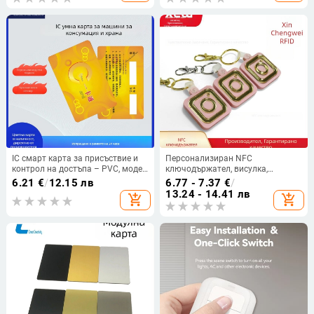
IC смарт карта за присъствие и
Персонализиран NFC
контрол на достъпа – PVC, модел
ключодържател, висулка,
F08, персонализиран печат,
NTAG213 чип, акрил, за социални
6.21
€
/
12.15 лв
6.77 - 7.37
€
/
приложения: заведения за
медии
13.24 - 14.41 лв
add_shopping_cart
add_shopping_cart
обществено хранене и
специализирани магазини