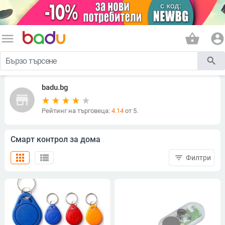
menu
shopping_basket
account_circle
search
badu.bg
store
Рейтинг на търговеца:
4.14
от 5.
Смарт контрол за дома
apps
view_list
filter_list
Филтри