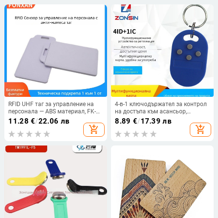
RFID UHF таг за управление на
4-в-1 ключодържател за контрол
персонала — ABS материал, FK-
на достъпа към асансьор,
R1, -40 до 80°C, FONXAN
присъствие и паркинг — ABS, -40
11.28
€
/
22.06 лв
8.89
€
/
17.39 лв
до 55°C, съвместим с 5200+ IC
add_shopping_cart
add_shopping_cart
карти