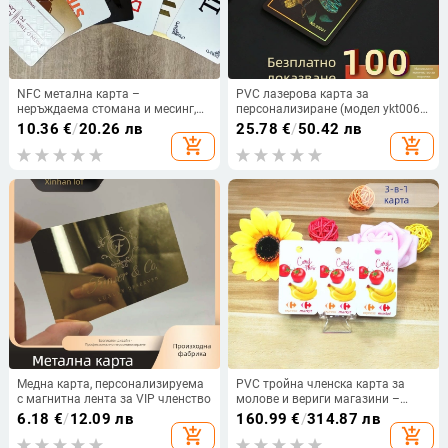
NFC метална карта –
PVC лазерова карта за
неръждаема стомана и месинг,
персонализиране (модел ykt006;
текстурирана лъскава
PVC материал; марка ecatoo;
10.36
€
/
20.26 лв
25.78
€
/
50.42 лв
повърхност, модел Cxj-jr01,
персонализирано; работна
add_shopping_cart
add_shopping_cart
Mingjia карта за близост и VIP
температура -30°C до 70°C)
членство
Медна карта, персонализируема
PVC тройна членска карта за
с магнитна лента за VIP членство
молове и вериги магазини –
управление на точки и покупки
6.18
€
/
12.09 лв
160.99
€
/
314.87 лв
add_shopping_cart
add_shopping_cart