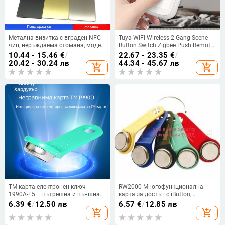
Метална визитка с вграден NFC
Tuya WIFI Wireless 2 Gang Scene
чип, неръждаема стомана, модел
Button Switch Zigbee Push Remoter
cxjJS, персонализирана
Panel Smart Home Linkage
10.44 - 15.46
€
/
22.67 - 23.35
€
/
обработка, диапазон на работа
Automation Scenario Controller
20.42 - 30.24 лв
44.34 - 45.67 лв
add_shopping_cart
add_shopping_cart
-20 до 75 °C
TM карта електронен ключ
RW2000 Многофункционална
1990A-F5 – вътрешна и външна
карта за достъп с iButton,
употреба, пластмасов корпус, -40
неръждаема стомана – за
6.39
€
/
12.50 лв
6.57
€
/
12.85 лв
до 45°C, Xintiangu
контрол на достъп, присъствие и
add_shopping_cart
add_shopping_cart
паркинг (-45°C до 85°C)