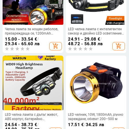
Челна лампа за нощен риболов,
LED челна лампа с интелигентен
презареждаща се, 1200mAh
сензор и двойно LED осветление,
батерия, LED мощност 10W,
10W, 1200mAh, USB зареждане,
15.00 - 33.54
€
/
24.91 - 29.08
€
/
алуминиев корпус, обхват 200–
обхват 100-200 м
29.34 - 65.60 лв
48.72 - 56.88 лв
add_shopping_cart
add_shopping_cart
500 m
LED челна лампа с дълъг живот,
LED челник, 10W, 1800mAh, ръчно
ABS корпус, батерийно
зареждане, обхват 200–500 м
захранване, обхват ≥ 500 м
24.54 - 38.73
€
/
17.51
€
/
34.25 лв