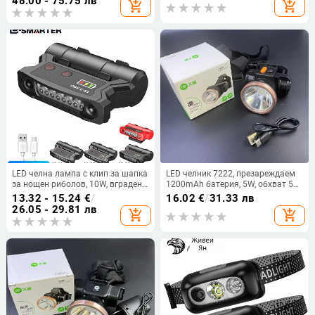
48.00 - 75.75 лв
add_shopping_cart
add_shopping_cart
LED челна лампа с клип за шапка
LED челник 7222, презареждаем
за нощен риболов, 10W, вградена
1200mAh батерия, 5W, обхват 50-
презареждаема батерия, обхват
100m, за къмпинг и походи
13.32 - 15.24
€
/
16.02
€
/
31.33 лв
100-200 м
26.05 - 29.81 лв
add_shopping_cart
add_shopping_cart