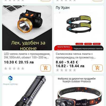
LED челна лампа с презареждане,
Силиконова челна лампа с
3W, 500mAh, обхват 100–200 м,
презареждащ се прожектор,
водоустойчива
работна лампа за глава, двойен
10.30
€
/
20.15 лв
8.60 - 9.43
€
/
източник на светлина (LED +
16.82 - 18.44 лв
add_shopping_cart
add_shopping_cart
крушка), обхват 100–200 м