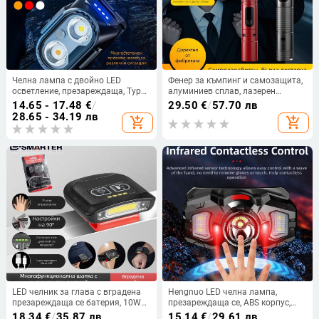
Челна лампа с двойно LED
Фенер за къмпинг и самозащита,
осветление, презареждаща, Type-
алуминиев сплав, лазерен
C зареждане, 360° въртене,
източник на светлина,
14.65 - 17.48
€
/
29.50
€
/
57.70 лв
обхват 100–200 м, ръчно
телескопично увеличение, 5W,
28.65 - 34.19 лв
add_shopping_cart
add_shopping_cart
захранване
презареждаем батерия
(капацитет 500)
LED челник за глава с вградена
Hengnuo LED челна лампа,
презареждаща се батерия, 10W
презареждаща се, ABS корпус,
LED, обхват 100–200 м, зарядно
1200 mAh, 3,5 V, лъч 200-500 м
18.34
€
/
35.87 лв
15.14
€
/
29.61 лв