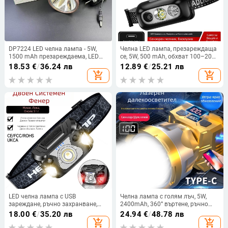
DP7224 LED челна лампа - 5W,
Челна LED лампа, презареждаща
1500 mAh презареждаема, LED
се, 5W, 500 mAh, обхват 100–200
осветление, обхват 200-500 м
м
18.53
€
/
36.24 лв
12.89
€
/
25.21 лв
add_shopping_cart
add_shopping_cart
LED челна лампа с USB
Челна лампа с голям лъч, 5W,
зареждане, ръчно захранване,
2400mAh, 360° въртене, ръчно
обхват 50–100 м
захранване, включено зарядно,
18.00
€
/
35.20 лв
24.94
€
/
48.78 лв
за нощен риболов и къмпинг
add_shopping_cart
add_shopping_cart