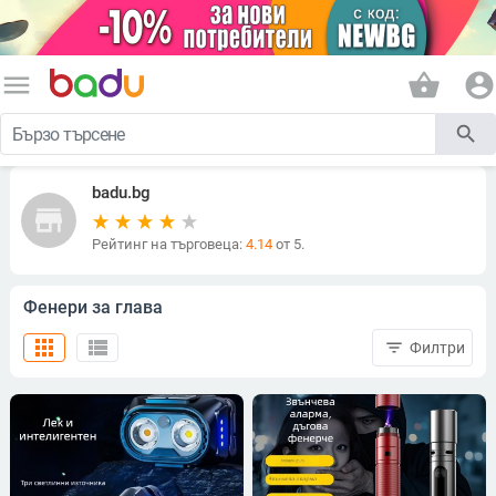
menu
shopping_basket
account_circle
search
badu.bg
store
Рейтинг на търговеца:
4.14
от 5.
Фенери за глава
apps
view_list
filter_list
Филтри