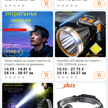
включено, подходящ за нощен
add_shopping_cart
add_shopping_cart
риболов
Челна лампа за нощна работа на
Налобен LED фенер за открито –
открито сензор за движение,
10W, 2200mAh, ръчно
презареждаема LED лампа,
задвижване, обхват 200–500 м
14.39 - 14.81
€
/
10.32 - 27.75
€
/
ултралека и компактна, 1200mAh
28.14 - 28.97 лв
20.18 - 54.27 лв
add_shopping_cart
add_shopping_cart
батерия, 10W, зарядно включено