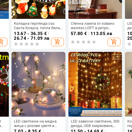
Коледна гирлянда със
Стенна лампа от ковано
LE
Санта Клауса, топла бяла
желязо LOFT в ретро
де
н
светлина, дължина 1,5–10
индустриален стил за
20
13.67 - 36.35
€
/
57.80
€
/
113.05 лв
10
м, IP44, батерийно
осветление на трапезария,
ба
26.74 - 71.09 лв
20
opping_cart
add_shopping_cart
add_shopping_cart
захранване, декоративно
спалня, задна стена,
жи
осветление за дом и
коридор, балкон и кафене.
витрина на магазин
т
LED светлини на медна
LED завесни светлини, 300
Ко
а
жица с розови цветя и
диода, USB захранване,
ги
зелени листа за външна
IP65, дистанционно
ли
7.03 - 8.35
€
/
11.50 - 14.69
€
/
16