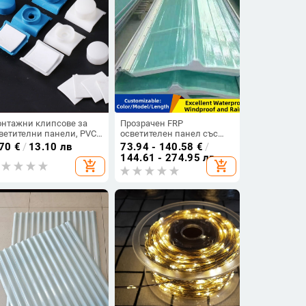
нтажни клипсове за
Прозрачен FRP
ветителни панели, PVC
осветителен панел със
пачета, FRP ярки
скрита закопчалка, типове
.70
€
/
13.10 лв
73.94 - 140.58
€
/
очки, седлови клипове,
470/760/820/840/900/950/960,
144.61 - 274.95 лв
add_shopping_cart
add_shopping_cart
доустойчиви капачета
плочка от полиестерни
влакна