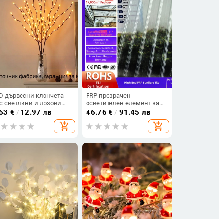
D дървесни клончета
FRP прозрачен
с светлини и лозови
осветителен елемент за
тиви за спалня,
навесен покрив —
.63
€
/
12.97 лв
46.76
€
/
91.45 лв
коративно осветление,
антикорозионна,
add_shopping_cart
add_shopping_cart
терийно захранване
дебелина 1,0–4,0 мм, по
поръчка