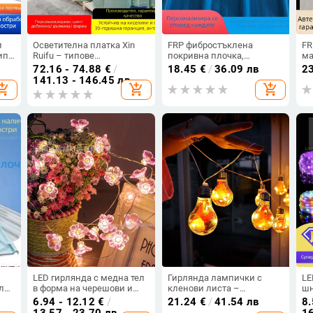
и
Осветителна платка Xin
FRP фибростъклена
FR
ип
Ruifu – типове
покривна плочка,
ма
5
840/820/760/980,
полиестерна смола,
сл
72.16 - 74.88
€
/
18.45
€
/
36.09 лв
2
персонализирани
антикорозионна и
по
141.13 - 146.45 лв
opping_cart
add_shopping_cart
add_shopping_cart
за
огнезащитна
не
па
LED гирлянда с медна тел
Гирлянда лампички с
LE
л
в форма на черешови и
кленови листа –
шн
прасковени цветя за
батерийно захранване, 10
ос
6.94 - 12.12
€
/
21.24
€
/
41.54 лв
8.
външен декор
LED, IP44, живот до 50 000
во
13.57 - 23.70 лв
16