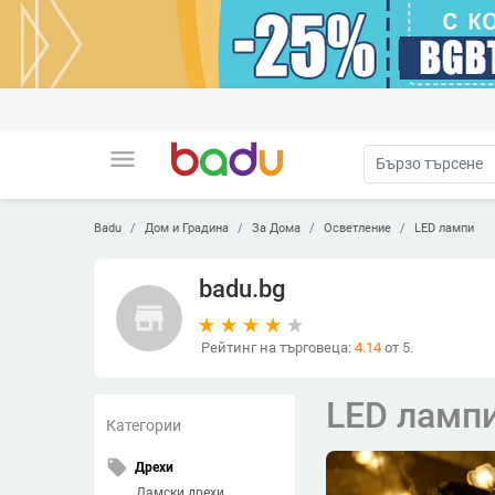
menu
Badu
Дом и Градина
За Дома
Осветление
LED лампи
badu.bg
store
Рейтинг на търговеца:
4.14
от 5.
LED ламп
Категории
local_offer
Дрехи
Дамски дрехи