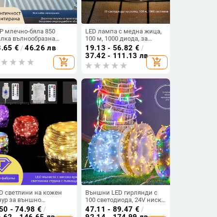
P млечно-бяла 850
LED лампа с медна жица,
лка вълнообразна
100 м, 1000 диода, за
ънчозащитна плочка за
външно осветление,
3.65
€
/
46.26 лв
19.13 - 56.82
€
/
крив, водоустойчива, UV
водоустойчива, ниско
37.42 - 111.13 лв
add_shopping_cart
add_shopping_cart
прозрачна слънчева
напрежение 31V,
нел
светлинна нишка
D светлини на кожен
Външни LED гирлянди с
ур за външно
100 светодиода, 24V ниско
ветление,
напрежение, IP44
50 - 74.98
€
/
47.11 - 89.47
€
/
доустойчиви цветни
водоустойчиви, ръчно
.62 - 146.65 лв
92.14 - 174.99 лв