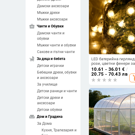
Дамски аксесоари
Мъжки дрехи
Мъжки аксесоари
business_center
Чанти и Обувки
Дамски чанти и
обувки
Мъжки чанти и обувки
Сакове и пътни чанти
child_friendly
За деца и бебета
LED батерийна гирлянд
рози, цветни фенери з
Детски играчки
вътрешна украса и
10.61 - 36.01
€
/
Бебешки дрехи, обувки
сватбени декорации
20.75 - 70.43 лв
add_sh
и аксесоари
За училище
Детски раници и чанти
Детски дрехи и
аксесоари
Детски обувки
weekend
Дом и Градина
За Дома
Кухня, Трапезария и