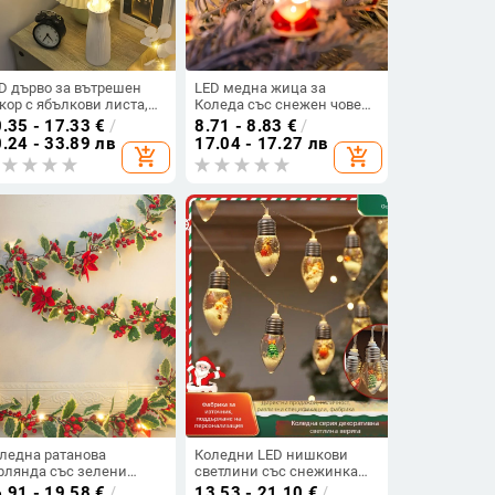
D дърво за вътрешен
LED медна жица за
кор с ябълкови листа,
Коледа със снежен човек,
 светодиода, IP65,
елен и снежинка — 20 LED,
.35 - 17.33
€
/
8.71 - 8.83
€
/
терийно захранване,
IP43, батерийно
.24 - 33.89 лв
17.04 - 17.27 лв
add_shopping_cart
add_shopping_cart
вот 50000 ч
захранване
ледна ратанова
Коледни LED нишкови
рлянда със зелени
светлини със снежинка
ста, червени плодчета и
мотив, 10 светодиода,
.91 - 19.58
€
/
13.53 - 21.10
€
/