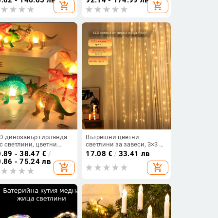
add_shopping_cart
add_shopping_cart
етлинни ленти за двор и
управление
лкон, звездно сияние
D динозавър гирлянда
Вътрешни цветни
с светлини, цветни
светлини за завеси, 3×3 м,
коративни светлини за
медна тел, USB
.89 - 38.47
€
/
17.08
€
/
33.41 лв
тска стая
захранване,
.86 - 75.24 лв
add_shopping_cart
add_shopping_cart
дистанционно с осем
функции, коледно
домашно осветление.