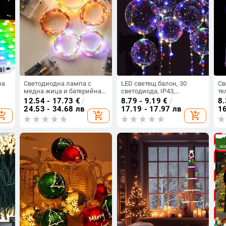
на
Светодиодна лампа с
LED светещ балон, 30
Св
медна жица и батерийна
светодиода, IP43,
те
кутия за украса на букети
захранване от батерия,
зв
12.54 - 17.73
€
/
8.79 - 9.19
€
/
8.
0
и торти; декоративна
входно напрежение ≤36V,
м,
24.53 - 34.68 лв
17.19 - 17.97 лв
16
opping_cart
add_shopping_cart
add_shopping_cart
светлинна нишка за
ръчен превключвател
Коледа, празници и стая