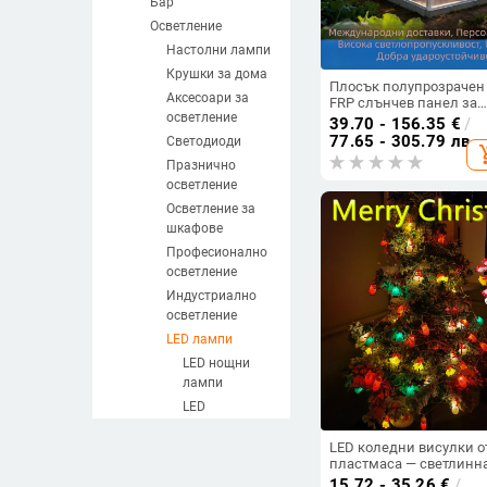
Бар
Осветление
Настолни лампи
Крушки за дома
Плосък полупрозрачен
Аксесоари за
FRP слънчев панел за
осветление
слънчева стая и балко
39.70 - 156.35
€
/
77.65 - 305.79 лв
Светодиоди
add_sh
Празнично
осветление
Осветление за
шкафове
Професионално
осветление
Индустриално
осветление
LED лампи
LED нощни
лампи
LED
интериорни
лампи
LED коледни висулки о
пластмаса — светлинн
Преносими
верига за домашна
15.72 - 35.26
€
/