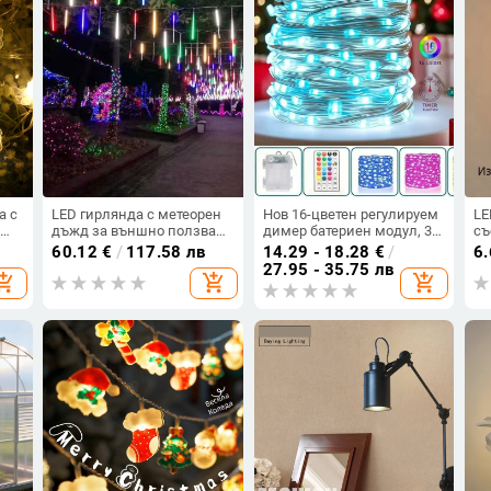
а с
LED гирлянда с метеорен
Нов 16-цветен регулируем
LE
а
дъжд за външно ползване
димер батериен модул, 32-
съ
– 72 LED, 220V, IP44, 5000
клавишно дистанционно
мо
60.12
€
/
117.58 лв
14.29 - 18.28
€
/
6
lm, 5W
за светлинна нишка,
де
27.95 - 35.75 лв
opping_cart
add_shopping_cart
add_shopping_cart
пълноцветна медна жица
ба
RGB за коледно и Хелоуин
декорация