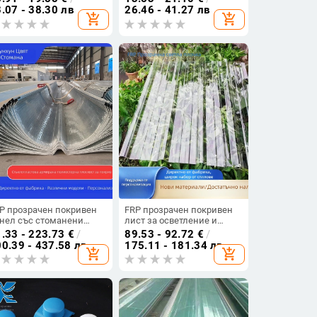
етлини, 30 LED, дължина
3000K, IP43, 1000 lm,
.07 - 38.30 лв
26.46 - 41.27 лв
add_shopping_cart
add_shopping_cart
7 м, захранвана с
батериен блок
терия
P прозрачен покривен
FRP прозрачен покривен
нел със стоманени
лист за осветление и
бове, огнеустойчив и с
оранжерия, PC слънчева
.33 - 223.73
€
/
89.53 - 92.72
€
/
сока
дъска за покрив
0.39 - 437.58 лв
175.11 - 181.34 лв
add_shopping_cart
add_shopping_cart
етлопропускливост,
0‑тип и 820‑тип
ъклопластови
ветителни плочи