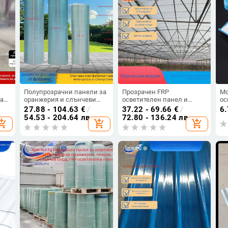
Полупрозрачни панели за
Прозрачен FRP
Мо
за
оранжерия и слънчеви
осветителен панел и
ос
помещения, плоски
стъклопластови
ка
27.88 - 104.63
€
/
37.22 - 69.66
€
/
6
панели за осветление
светлинни плочи за
пл
54.53 - 204.64 лв
72.80 - 136.24 лв
opping_cart
add_shopping_cart
add_shopping_cart
оранжерии
во