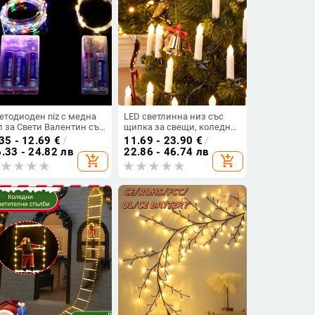
етодиоден niz с медна
LED светлинна низ със
л за Свети Валентин със
щипка за свещи, коледна
езди, батерийна кутия, 4
украса за дърво и маса за
35 - 12.69
€
/
11.69 - 23.90
€
/
 120 LED
рождени дни и сватби
.33 - 24.82 лв
22.86 - 46.74 лв
add_shopping_cart
add_shopping_cart