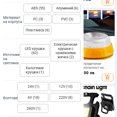
add_shopping_cart
add_shopping_cart
книга Нощна лампа за спалня
енергоспестяваща аварийна
светлина
ABS (55)
Алуминий (6)
Материал
PC (3)
PVC (3)
на корпуса
Пластмаса (6)
Електрически
LED крушки
крушки с
(62)
нажежаема
Източник
жичка (2)
на
светлина
Предупредителна светлина за
LED V16 Предупредителни
Халогенни
движение със слънчева енергия
светлини за безопасност на
LED лампа с крушка за аварийно
движението LED работна лампа
крушки (1)
11.45
€
/
22.39 лв
16.36
€
/
32.00 лв
осветление на пристанищния път
Външно осветление
add_shopping_cart
add_shopping_cart
на строителната площадка
Автомобилни аварийни SOS
светлини Магнитни светлини за
24V (1)
12V (10)
кола
6V (18)
220V (8)
Волтове
260V (1)