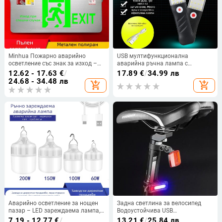
Minhua Пожарно аварийно
USB мултифункционална
осветление със знак за изход –
аварийна ръчна лампа с
повърхностен монтаж, 36V,
регулируема яркост, IP65, LED
12.62 - 17.63
€
/
17.89
€
/
34.99 лв
модел Minhua 36-220V
5730, 3000 lm, USB захранване 5V
24.68 - 34.48 лв
add_shopping_cart
add_shopping_cart
Аварийно осветление за нощен
Задна светлина за велосипед
пазар – LED зареждаема лампа,
Водоустойчива USB
външно водоустойчива,
акумулаторна LED
7.19 - 12.77
€
/
13.21
€
/
25.84 лв