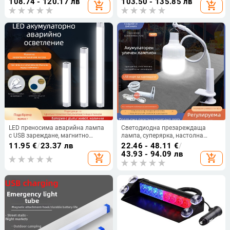
108.74 - 120.17 лв
103.50 - 135.85 лв
add_shopping_cart
add_shopping_cart
аварийно осветление
LED преносима аварийна лампа
Светодиодна презареждаща
с USB зареждане, магнитно
лампа, суперярка, настолна
закрепване за щандове на нощни
лампа с щипка за закрепване,
11.95
€
/
23.37 лв
22.46 - 48.11
€
/
пазари
преносимо външно осветление
43.93 - 94.09 лв
add_shopping_cart
add_shopping_cart