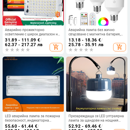
Аварийно прожекторно
Аварийна лампа без жично
осветление с широк диапазон на
свързване с магнитна батерия,
входно напрежение 12–85 V, IP66,
дистанционно управление и
31.89 - 111.09
€
/
13.18 - 18.36
€
/
алуминиев корпус, PF 0.6, за
презареждаща се LED лампа
62.37 - 217.27 лв
25.78 - 35.91 лв
add_shopping_cart
add_shopping_cart
външна употреба
LED аварийна лампа за пожарна
Презареждаща се LED ултраярна
безопасност, индикаторна
лампа за щандове на нощния
светлина, презареждаща се, IP65,
пазар — клип лампа с
55.60 - 61.44
€
/
52.92 - 69.46
€
/
три защитни режима
телескопична стойка за