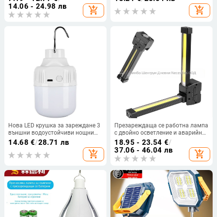
преносима, 3 режима на яркост,
предупредителна лампа за
14.06 - 24.98 лв
add_shopping_cart
add_shopping_cart
18,5 W, ≤36 V, IP55, повърхностно
безопасност Мигащи аксесоари
монтиране, автономно
за велосипед Нощно каране
захранване
Колоездене Задна светлина
Нова LED крушка за зареждане 3
Презареждаща се работна лампа
външни водоустойчиви нощни
с двойно осветление и аварийно
пазарни щандове аварийно
осветление, магнитна кука; COB
14.68
€
/
28.71 лв
18.95 - 23.54
€
/
осветление от прекъсване на
LED, 10W, 5V, IP44, 200 lm, модел
37.06 - 46.04 лв
add_shopping_cart
add_shopping_cart
захранването преносима крушка
A55, 135 g