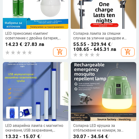
LED преносимо къмпинг
Соларна лампа за спешни
осветление с двойна батерия,
случаи за улични щандове и
презареждащо се, 3-степенно
къмпинг — 2500 лм, ≤36 V, вход
14.23
€
/
27.83 лв
55.55 - 329.94
€
/
регулиране на яркостта,
300W+, литиева батерия, корпус
108.65 - 645.31 лв
add_shopping_cart
add_shopping_cart
закачалка, IP65 водоустойчиво,
от алуминиева сплав
20W, 2000 лм
LED аварийна лампа с магнитно
Соларна LED крушка за
окачване, USB захранване,
отблъскване на комари, за
преносима лампа-лента за
външна употреба,
13.32 - 15.07
€
/
30.07 - 34.54
€
/