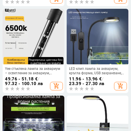
Yee стъклена лампа за аквариум
LED клип лампа за аквариум,
– осветление за аквариум,
кръгла форма, USB захранване,
водоустойчива, 1,2 кг
3W мощност, осветление за
49.76 - 51.18
€
/
11.96 - 13.96
€
/
водни растения
97.32 - 100.10 лв
23.39 - 27.30 лв
add_shopping_cart
add_shopping_cart