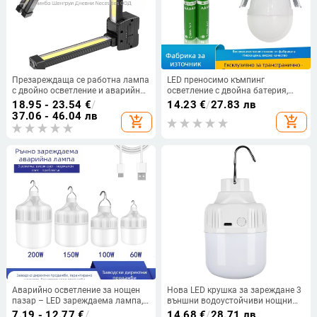
Презареждаща се работна лампа
LED преносимо къмпинг
с двойно осветление и аварийно
осветление с двойна батерия,
осветление, магнитна кука; COB
презареждащо се, 3-степенно
18.95 - 23.54
€
/
14.23
€
/
27.83 лв
LED, 10W, 5V, IP44, 200 lm, модел
регулиране на яркостта,
37.06 - 46.04 лв
add_shopping_cart
add_shopping_cart
A55, 135 g
закачалка, IP65 водоустойчиво,
20W, 2000 лм
Аварийно осветление за нощен
Нова LED крушка за зареждане 3
пазар – LED зареждаема лампа,
външни водоустойчиви нощни
външно водоустойчива,
пазарни щандове аварийно
7.19 - 12.77
€
/
14.68
€
/
28.71 лв