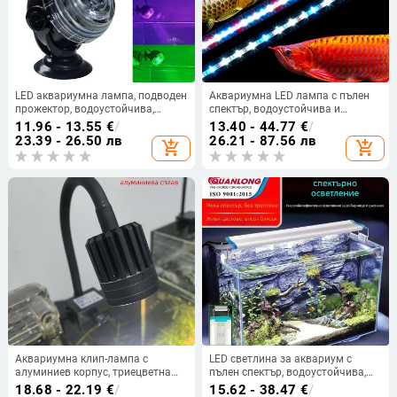
LED аквариумна лампа, подводен
Аквариумна LED лампа с пълен
прожектор, водоустойчива,
спектър, водоустойчива и
дистанционно управление,
подводна, за водни растения и
11.96 - 13.55
€
/
13.40 - 44.77
€
/
цветна подсветка за водни
драконова риба.
23.39 - 26.50 лв
26.21 - 87.56 лв
add_shopping_cart
add_shopping_cart
растения и озеленяване
Аквариумна клип-лампа с
LED светлина за аквариум с
алуминиев корпус, триецветна
пълен спектър, водоустойчива,
смяна на светлината,
Quanlong - PVC корпус,
18.68 - 22.19
€
/
15.62 - 38.47
€
/