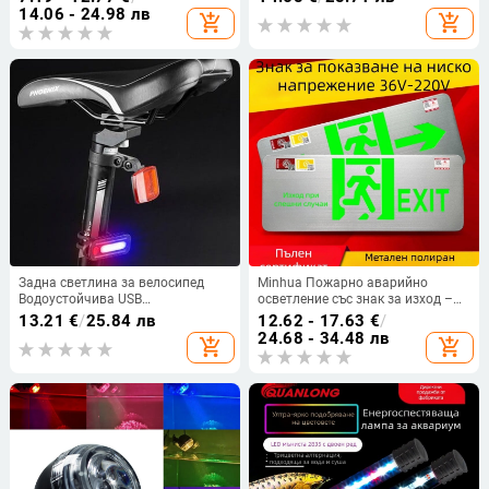
преносима, 3 режима на яркост,
осветление от прекъсване на
14.06 - 24.98 лв
add_shopping_cart
add_shopping_cart
18,5 W, ≤36 V, IP55, повърхностно
захранването преносима крушка
монтиране, автономно
захранване
Задна светлина за велосипед
Minhua Пожарно аварийно
Водоустойчива USB
осветление със знак за изход –
акумулаторна LED
повърхностен монтаж, 36V,
13.21
€
/
25.84 лв
12.62 - 17.63
€
/
предупредителна лампа за
модел Minhua 36-220V
24.68 - 34.48 лв
add_shopping_cart
add_shopping_cart
безопасност Мигащи аксесоари
за велосипед Нощно каране
Колоездене Задна светлина