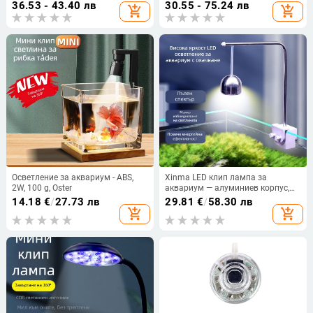
водоустойчива лампа за риби
осветление, лицензиран частен
36.53 - 43.40 лв
30.55 - 75.24 лв
add_shopping_cart
add_shopping_cart
етикет
Осветление за аквариум - ABS,
Xinma LED клип лампа за
2W, 100 g, Oster
аквариум — алуминиев корпус,
3W, 0,5 кг, за водни растения и
14.18
€
/
27.73 лв
29.81
€
/
58.30 лв
тропически риби
add_shopping_cart
add_shopping_cart