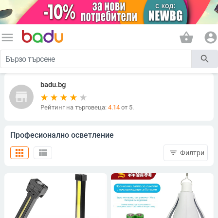
menu
shopping_basket
account_circle
search
badu.bg
store
Рейтинг на търговеца:
4.14
от 5.
Професионално осветление
apps
view_list
filter_list
Филтри