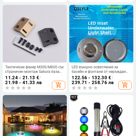
Тактически фенер M300/M600 със
LED външно осветление за
страничен монтаж Sakura база
басейн и фонтани от неръждаема
за M-LOK релса – метална база и
стомана, подводно монтиране с
11.24 - 21.13
€
/
122.56 - 132.30
€
/
аксесоари
вграден корпус и аксесоари
21.98 - 41.33 лв
239.71 - 258.76 лв
add_shopping_cart
add_shopping_cart