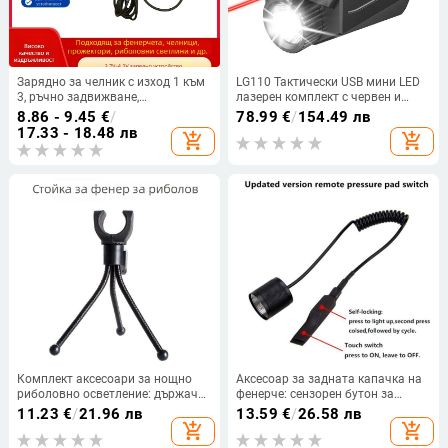
Зарядно за челник с изход 1 към
LG110 Тактически USB мини LED
3, ръчно задвижване,
лазерен комплект с червен и
презареждаемо, пластмасов
зелен лазер, интегриран прицел и
8.86 - 9.45
€
/
78.99
€
/
154.49 лв
корпус, подходящо за гмуркане,
подмонтиран фенер
17.33 - 18.48 лв
add_shopping_cart
add_shopping_cart
походи и къмпинг
Комплект аксесоари за нощно
Аксесоар за задната капачка на
риболовно осветление: държач
фенерче: сензорен бутон за
за фенерче на маркуч и
докосване, второ поколение,
11.23
€
/
21.96 лв
13.59
€
/
26.58 лв
риболовна светлина, преносим
жичен удължителен
add_shopping_cart
add_shopping_cart
LED маркуч
превключвател, A100 Rat-tail