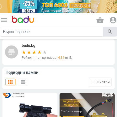
menu
shopping_basket
account_circle
search
badu.bg
store
Рейтинг на търговеца:
4.14
от 5.
Подводни лампи
apps
view_list
filter_list
Филтри