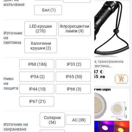
излъчване
Бял (1)
LED крушки
Флуоресцентни
(270)
лампи (9)
Източник
на
светлина
Халогенни
крушки (2)
Слънчева плаваща лампа за
Черна светлина, трансгранична
IP68 (186)
IP33 (2)
басейн Модернизирана
T6L2Uv силна светлина,
водоустойчива лампа за плувен
акумулаторна алуминиева сплав,
28.36
€
/
55.47 лв
25.84 - 31.47
€
/
басейн Външна декоративна
гмуркаща фенерче, светодиодна
50.54 - 61.55 лв
IP54 (2)
IP65 (50)
add_shopping_cart
add_shopping_cart
Ниво
светло синя LED плаваща лампа
високомощна подводна UV
на
за градински басейн
светлина
защита
IP44 (10)
IP66 (3)
IP67 (21)
Соларни
AC (39)
(54)
Източник на
захранване