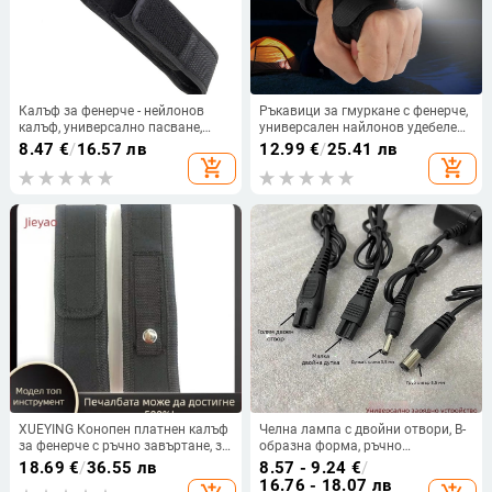
Калъф за фенерче - нейлонов
Ръкавици за гмуркане с фенерче,
калъф, универсално пасване,
универсален найлонов удебелен
печатано лого, възможност за
държач за фенерче без ръце,
8.47
€
/
16.57 лв
12.99
€
/
25.41 лв
персонализация, марка Happy in
регулируема гривна, аксесоари
add_shopping_cart
add_shopping_cart
stealth
за осветление
XUEYING Конопен платнен калъф
Челна лампа с двойни отвори, B-
за фенерче с ръчно завъртане, за
образна форма, ръчно
лазерен указател; Категория:
задвижване и презареждаема,
18.69
€
/
36.55 лв
8.57 - 9.24
€
/
Други калъфи за осветителни
комплект зарядно, подходяща за
16.76 - 18.07 лв