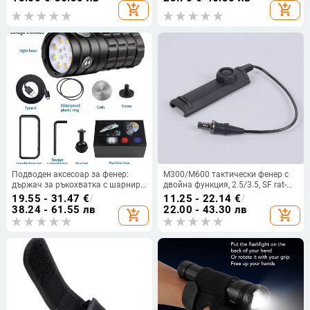
туризъм и къмпинг
лицензиран частен етикет,
add_shopping_cart
add_shopping_cart
обхват под 50 м
Подводен аксесоар за фенер:
M300/M600 тактически фенер с
държач за ръкохватка с шарнир,
двойна функция, 2.5/3.5, SF rat-
алуминиева сплав, Wan Guang,
tail wire switch и дълга глава с
19.55 - 31.47
€
/
11.25 - 22.14
€
/
отпечатано лого, капацитет на
корона
38.24 - 61.55 лв
22.00 - 43.30 лв
add_shopping_cart
add_shopping_cart
батерията 1