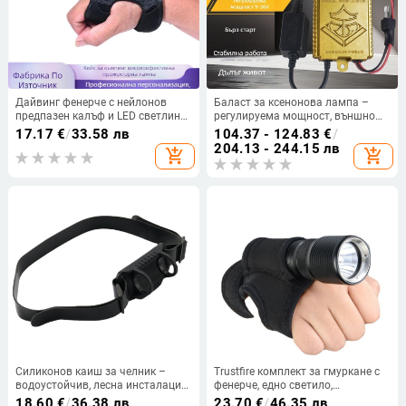
Дайвинг фенерче с нейлонов
Баласт за ксенонова лампа –
предпазен калъф и LED светлина,
регулируема мощност, външно
батерийно захранване,
захранване 12V/24V, 400W,
17.17
€
/
33.58 лв
104.37 - 124.83
€
/
възможност за персонализация,
алуминиева сплав, за
204.13 - 244.15 лв
add_shopping_cart
add_shopping_cart
за гмуркане, туризъм, къмпинг и
автомобили и лодки, къмпинг,
издирване
пещери, нощен риболов, патрул
Силиконов каиш за челник –
Trustfire комплект за гмуркане с
водоустойчив, лесна инсталация,
фенерче, едно светило,
подходящ за подводни дейности,
отпечатано лого, възможност за
18.60
€
/
36.38 лв
23.70
€
/
46.35 лв