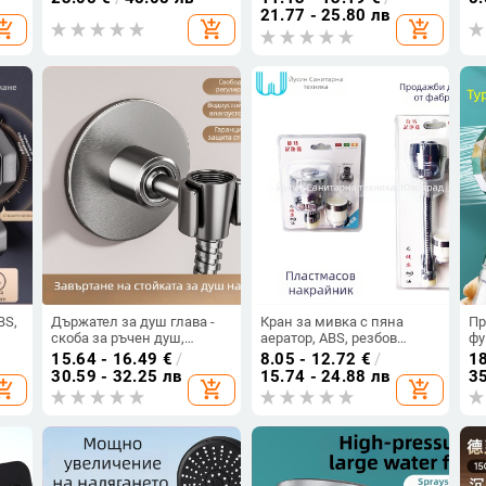
скорости, ABS, функции:
пръскане
дв
21.77 - 25.80 лв
opping_cart
add_shopping_cart
add_shopping_cart
пръскане, масаж, дъжд,
мо
монтаж: спирален, модел
се
ж:
XTHS-02
ко
BS,
Държател за душ глава -
Кран за мивка с пяна
Пр
скоба за ръчен душ,
аератор, ABS, резбов
фу
л,
неръждаема стомана, без
монтаж,
и 
15.64 - 16.49
€
/
8.05 - 12.72
€
/
18
пробиване, 1.6 MPa, 65°C
електроплатиране,
Св
30.59 - 32.25 лв
15.74 - 24.88 лв
35
opping_cart
add_shopping_cart
add_shopping_cart
двустепенно регулиране,
мо
функция пяна и дъжд