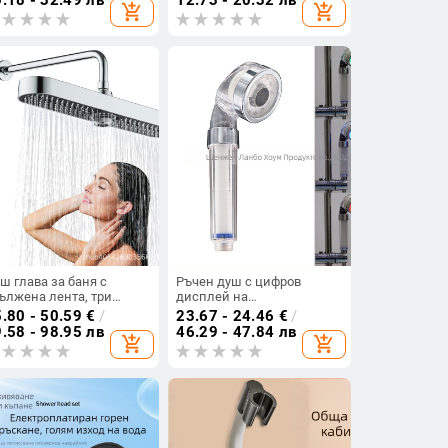
add_shopping_cart
add_shopping_cart
мпература 0-90°C,
стил модерен
ртящ се монтаж
минимализъм, преносим
ш глава за баня с
Ръчен душ с цифров
ължена лента, три
дисплей на
жима на регулиране,
температурата, усилваща
.80 - 50.59
€
/
23.67 - 24.46
€
/
соко налягане, ABS
дюза, филтър PP памук и
.58 - 98.95 лв
46.29 - 47.84 лв
add_shopping_cart
add_shopping_cart
регулиране на налягането