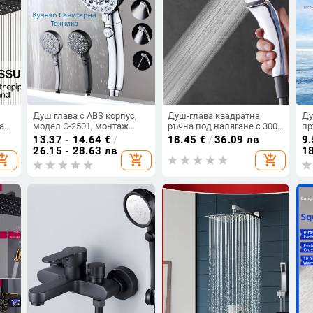
Душ глава с ABS корпус,
Душ-глава квадратна
Ду
а
модел C-2501, монтаж
ръчна под налягане с 300
пр
е
чрез завинтване, кръгла
отвора, водоспестяваща
мо
13.37 - 14.64
€
/
18.45
€
/
36.09 лв
9.
форма, стил модерно
ми
26.15 - 28.63 лв
18
opping_cart
add_shopping_cart
add_shopping_cart
минималистичен;
функции: пръскане,
масаж, мехурчета, дъжд