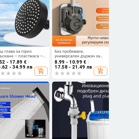
ш глава за горно
Без пробиване,
ъскане — пластмаса —
универсален държач за
дерен
душ глава с вакуумна
52 - 17.89
€
/
8.99 - 10.99
€
/
нималистичен стил
чашка, регулируем
.62 - 34.99 лв
17.58 - 21.49 лв
add_shopping_cart
add_shopping_cart
монтаж за баня, ABS
материал,
електроплакирано
покритие