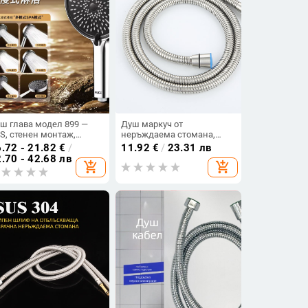
ш глава модел 899 —
Душ маркуч от
S, стенен монтаж,
неръждаема стомана,
нкции: пръскане, дъжд,
модел 006, ръчна
.72 - 21.82
€
/
11.92
€
/
23.31 лв
тинакипване, тиха струя
инсталация, номинално
.70 - 42.68 лв
add_shopping_cart
add_shopping_cart
налягане 4 кг, работна
температура 10°C