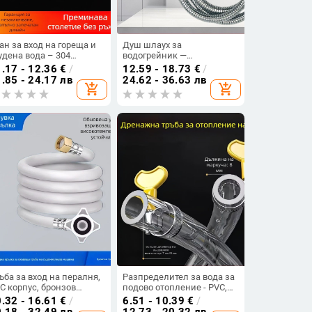
ан за вход на гореща и
Душ шлаух за
удена вода – 304
водогрейник —
ръждаема стомана,
космически алуминий;
.17 - 12.36
€
/
12.59 - 18.73
€
/
летена тръба, монтаж
нормално налягане; 0-
.85 - 24.17 лв
24.62 - 36.63 лв
add_shopping_cart
add_shopping_cart
ез завиване, 60°C макс,
90°C; ръчна инсталация
 домашна употреба
ъба за вход на пералня,
Разпределител за вода за
C корпус, бронзов
подово отопление - PVC,
нектор, номинално
свързващ материал
.32 - 16.61
€
/
6.51 - 10.39
€
/
лягане 1.0, работна
пластмаса, марка Hangge,
.18 - 32.49 лв
12.73 - 20.32 лв