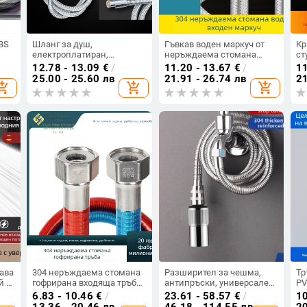
BS
Шланг за душ,
Гъвкав воден маркуч от
Кр
електроплатиран,
неръждаема стомана
ст
удебелен антизаплитане,
62309, за бойлер и
не
12.78 - 13.09
€
/
11.20 - 13.67
€
/
11
резба, нормално налягане,
тоалетна, нормално
оп
25.00 - 25.60 лв
21.91 - 26.74 лв
21
opping_cart
add_shopping_cart
add_shopping_cart
нормална температура
налягане, 0–90 °C, монтаж
чр
с четири гайки
за
ава
304 неръждаема стомана
Разширител за чешма,
Тр
й и
гофрирана входяща тръба
антипръски, универсален,
PV
за душ и водонагревател,
с превключвател
ко
6.83 - 10.46
€
/
23.61 - 58.57
€
/
10
метална взривоустойчива
(материал: 304
на
13.36 - 20.46 лв
46.18 - 114.55 лв
20