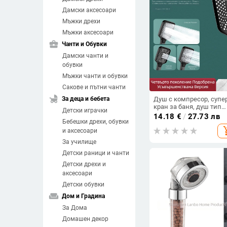
Дамски аксесоари
Мъжки дрехи
Мъжки аксесоари
business_center
Чанти и Обувки
Дамски чанти и
обувки
Мъжки чанти и обувки
Сакове и пътни чанти
child_friendly
За деца и бебета
Душ с компресор, супе
кран за баня, душ тип
Детски играчки
дъжд, бойлер за вана,
14.18
€
/
27.73 лв
Бебешки дрехи, обувки
комплект душове на е
add_sh
и аксесоари
За училище
Детски раници и чанти
Детски дрехи и
аксесоари
Детски обувки
weekend
Дом и Градина
За Дома
Домашен декор