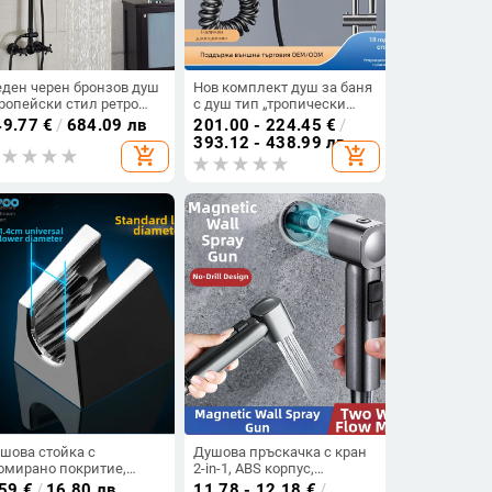
ден черен бронзов душ
Нов комплект душ за баня
ропейски стил ретро
с душ тип „тропически
вдигащ се душ кран,
дъжд“ с
49.77
€
/
684.09 лв
201.00 - 224.45
€
/
стюм кълбо черен
многофункционален бутон
393.12 - 438.99 лв
add_shopping_cart
add_shopping_cart
за пръскане,
превключвател и околна
светлина, пълен комплект
с цифров дисплей за душ
шова стойка с
Душова пръскачка с кран
омирано покритие,
2-in-1, ABS корпус,
ржач с двойна дупка и
функции пръскане и
.59
€
/
16.80 лв
11.78 - 12.18
€
/