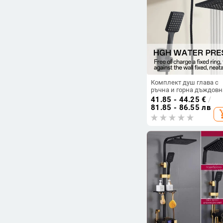
земноводни
Консумативи за
селскостопански
животни
Мемориали за
домашни любимци
Изчисти
Комплект душ глава с
ръчна и горна дъждовн
глава, усилено наляган
Подредба
41.85 - 44.25
€
/
81.85 - 86.55 лв
add_sh
compare_arrows
Съвпадение
arrow_upward
Възходяща цена
arrow_downward
Низходяща цена
drive_folder_upload
Последно качени
visibility
Преглеждания