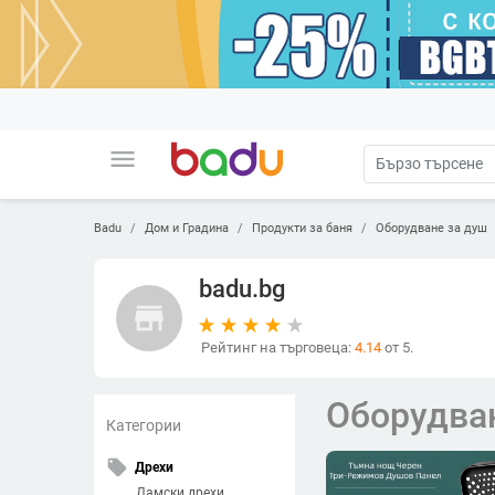
menu
Badu
Дом и Градина
Продукти за баня
Оборудване за душ
badu.bg
store
Рейтинг на търговеца:
4.14
от 5.
Оборудва
Категории
local_offer
Дрехи
Дамски дрехи