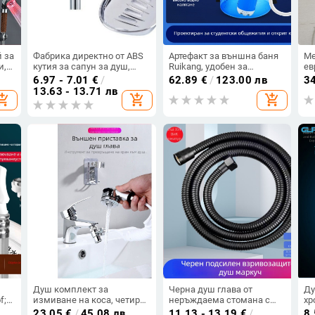
 за
Фабрика директно от ABS
Артефакт за външна баня
Ме
и,
кутия за сапун за душ,
Ruikang, удобен за
ев
окачена на стена, държач
строителна площадка,
по
6.97 - 7.01
€
/
62.89
€
/
123.00 лв
3
за сапун за сапун, душ
общежитие за къмпинг,
ко
13.63 - 13.71 лв
opping_cart
add_shopping_cart
add_shopping_cart
уша,
пръчка, износ на кутия за
прост душ, безжично
а
сапун
устройство за баня,
акумулаторна водна
помпа
Душ комплект за
Черна душ глава от
Ду
f;
измиване на коса, четири
неръждаема стомана с
хр
/
части, регулируем с две
маркуч, ръчен душ и горно
дъ
23.05
€
/
45.08 лв
11.13 - 13.19
€
/
8