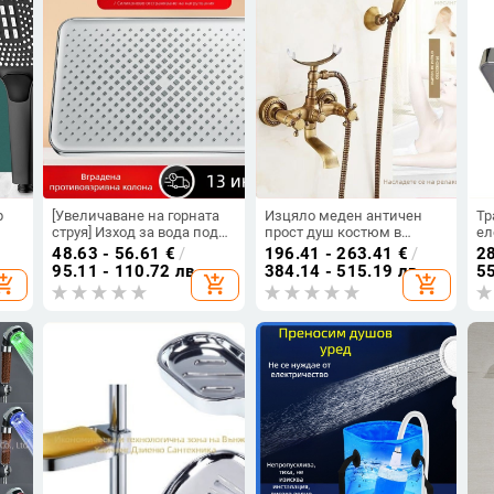
р
[Увеличаване на горната
Изцяло меден античен
Тр
струя] Изход за вода под
прост душ костюм в
ел
налягане, душ дюза,
европейски стил душ за
по
48.63 - 56.61
€
/
196.41 - 263.41
€
/
28
дро
голяма горна струя, баня,
баня душ смесител ретро
дю
95.11 - 110.72 лв
384.14 - 515.19 лв
55
opping_cart
add_shopping_cart
add_shopping_cart
вана, цветя, сушене, душ
душ изход
те
слушалка
св
цв