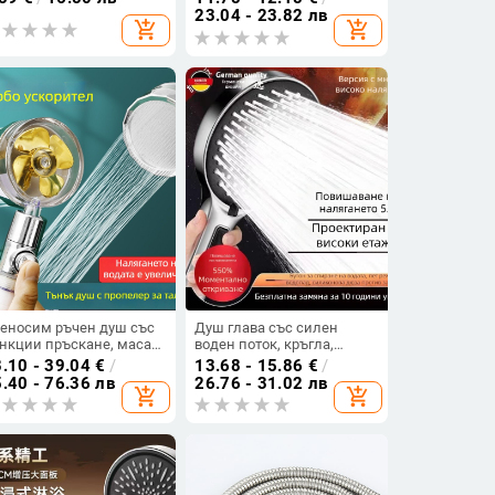
оен ъгъл; ABS материал;
дъжд, въртяща се
23.04 - 23.82 лв
add_shopping_cart
add_shopping_cart
дел 40003; CUPC
инсталация,
ртифициран; монтаж в
електроплакиран
рпус
покритие
еносим ръчен душ със
Душ глава със силен
нкции пръскане, масаж
воден поток, кръгла,
дъжд (ABS корпус, стил
стенна монтирана, ABS
.10 - 39.04
€
/
13.68 - 15.86
€
/
етъл лукс, 0–90°C,
.40 - 76.36 лв
26.76 - 31.02 лв
add_shopping_cart
add_shopping_cart
дел 04221)