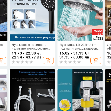
ва
Душ глава с повишено
Душ глава LD-233HU-1 –
Ду
налягане, петскоростно
под налягане, дъждовен
AB
регулиране на потока,
режим, неръждаема
фу
11.73 - 22.38
€
/
16.02 - 31.13
€
/
16
голям панел на изхода и
стомана, кръгла форма,
ан
22.94 - 43.77 лв
31.33 - 60.88 лв
32
opping_cart
add_shopping_cart
add_shopping_cart
универсален интерфейс
ръчна инсталация, гореща
и студена вода