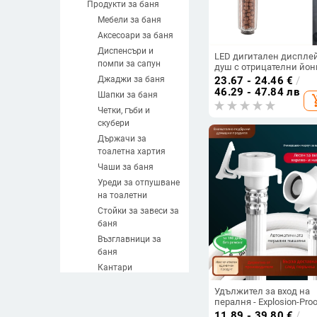
Продукти за баня
Мебели за баня
Аксесоари за баня
Диспенсъри и
LED дигитален дисплей
помпи за сапун
душ с отрицателни йон
дигитален дисплей,
Джаджи за баня
23.67 - 24.46
€
/
светещ дисплей за
46.29 - 47.84 лв
Шапки за баня
add_sh
промяна на цвета на д
дисплей за температур
Четки, гъби и
на душа, дюза за душ
скубери
8008-S23
Държачи за
тоалетна хартия
Чаши за баня
Уреди за отпушване
на тоалетни
Стойки за завеси за
баня
Възглавници за
баня
Кантари
Завеси за душ
Удължител за вход на
Оборудване за душ
пералня - Explosion-Proo
материали: пластмаса
Душ слушалки
11.89 - 39.80
€
/