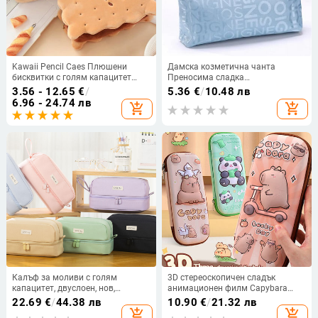
Kawaii Pencil Caes Плюшени
Дамска козметична чанта
бисквитки с голям капацитет
Преносима сладка
Чанти за химикалки Сладка
многофункционална красота с
3.56 - 12.65
€
/
5.36
€
/
10.48 лв
анимационна кафява кутия за
цип Пътнически писма Чанти за
6.96 - 24.74 лв
add_shopping_cart
add_shopping_cart
химикалки за момичета 0ffice
грим Торбичка Органайзер за
Ученически пособия
тоалетни принадлежности
Стационарни
Държач Тоалетни
принадлежности
Калъф за моливи с голям
3D стереоскопичен сладък
капацитет, двуслоен, нов,
анимационен филм Capybara
канцеларски материали, за
Голям капацитет, калъф за
22.69
€
/
44.38 лв
10.90
€
/
21.32 лв
ученици от средното училище,
молив, многофункционална
add_shopping_cart
add_shopping_cart