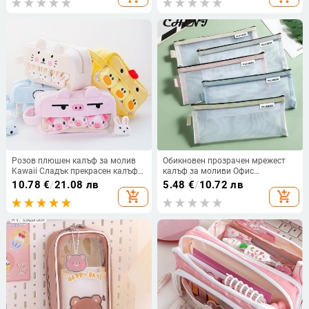
едноцветен, многофункционален,
чанта за писалка, канцеларски
мрежест, червен калъф за
материали, ученически пособия
моливи
Розов плюшен калъф за молив
Обикновен прозрачен мрежест
Kawaii Сладък прекрасен калъф
калъф за моливи Офис
за молив за момичета
Ученически моливи Кутия за
10.78
€
/
21.08 лв
5.48
€
/
10.72 лв
Студентска чанта за молив
химикалки Ученически пособия
add_shopping_cart
add_shopping_cart
Канцеларски материали Чанта
за молив за молив Ученически
пособия