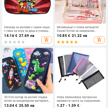
Несесер за моливи с чаени чаши
Моливници с голям капацитет
с тема на игра за деца и ученици
Kawaii Кутия за химикалки
от началното училище,
Дамска козметична чанта
14.16
€
/
27.69 лв
10.85
€
/
21.22 лв
многофункционален несесер за
Обратно към училище Пособия
add_shopping_cart
add_shopping_cart
моливи, чанта за съхранение на
Японски корейски офис
канцеларски материали,
канцеларски материали
изработен по поръчка с
предоставени изображения.
3D EVA калъф за молив сладка
Нова обикновена прозрачна
кутия за канцеларски материали
мрежеста чанта за съхранение
анимационни животни Кутия за
на козметика Прозрачен калъф
13.04
€
/
25.50 лв
1.27 - 1.59
€
/
моливи за деца Голяма чанта за
за молив с цип Найлонова