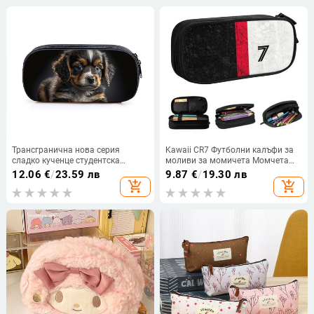
принадлежности
Трансгранична нова серия
Kawaii CR7 Футболни калъфи за
сладко кученце студентска
моливи за момичета Момчета
еднослойна чанта за молив
Голямо съхранение Роналдо
12.06
€
/
23.59 лв
9.87
€
/
19.30 лв
карикатура тенденция голям
Футболен калъф за молив
add_shopping_cart
add_shopping_cart
капацитет полиестерна чанта за
Училищни аксесоари
молив на едро гореща