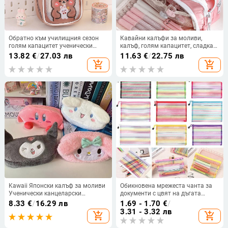
Обратно към училищния сезон
Кавайни калъфи за моливи,
голям капацитет ученически
калъф, голям капацитет, сладка
калъф за молив канцеларски
чанта за писалка, обратно в
13.82
€
/
27.03 лв
11.63
€
/
22.75 лв
материали прозрачен сладък
училище пособия за момичета,
add_shopping_cart
add_shopping_cart
прост молив калъф за молив
студенти, деца, корейски
фабричен точков калъф за
канцеларски материали
молив
Kawaii Японски калъф за моливи
Обикновена мрежеста чанта за
Ученически канцеларски
документи с цвят на дъгата
материали за момичета Кутия за
Многоцветна чанта за
8.33
€
/
16.29 лв
1.69 - 1.70
€
/
писалка Сладка плюшена
канцеларски материали с цип
3.31 - 3.32 лв
add_shopping_cart
add_shopping_cart
козметична чанта Голям
Найлонова чанта Пенал за офис
капацитет Ученически
ученик Ученически пособия