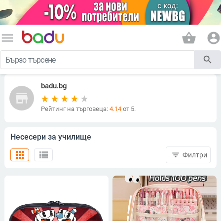
menu
shopping_basket
account_circle
search
badu.bg
store
Рейтинг на търговеца:
4.14
от 5.
Несесери за училище
apps
view_list
filter_list
Филтри