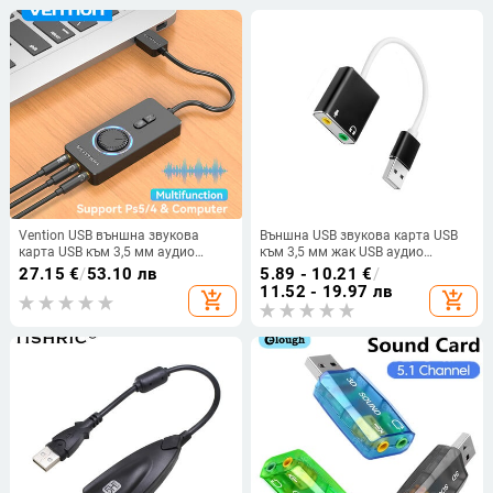
Vention USB външна звукова
Външна USB звукова карта USB
карта USB към 3,5 мм аудио
към 3,5 мм жак USB аудио
адаптер USB към слушалка
адаптер Слушалка Микрофон за
27.15
€
/
53.10 лв
5.89 - 10.21
€
/
Микрофон за Macbook компютър
Macbook Компютър Лаптоп PC
11.52 - 19.97 лв
add_shopping_cart
add_shopping_cart
лаптоп PS4 звукова карта