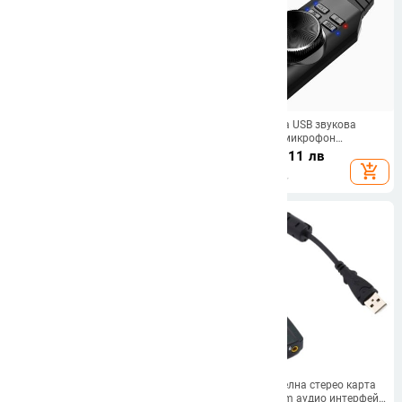
Мултифункционален 3-портов
OUTAD Външна USB звукова
USB 2.0 външен 7.1-канален
карта Стерео микрофон
адаптер за стерео звукова карта
Високоговорител Слушалки
15.79
€
/
30.88 лв
22.04
€
/
43.11 лв
2 жака за микрофон 3,5 mm
Аудио жак 3,5 мм кабелен
add_shopping_cart
add_shopping_cart
аудио за слушалки за
адаптер Превключвател за
компютърно аудио Transe
изключване на звука Регулиране
на звука Безплатно устройство
Нова виртуална 7.1 канална
USB 5HV2 кабелна стерео карта
звукова карта Външен USB 2.0
USB към 3,5 mm аудио интерфейс