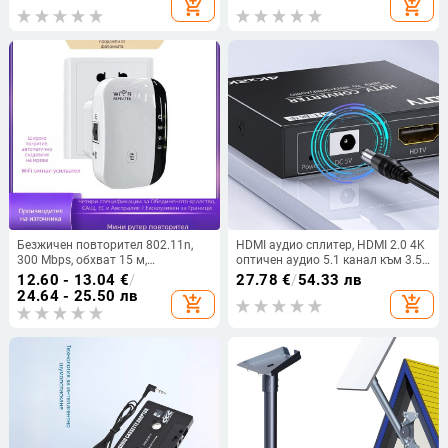
add_shopping_cart
add_shopping_cart
Безжичен повторител 802.11n,
HDMI аудио сплитер, HDMI 2.0 4K
300 Mbps, обхват 15 м,
оптичен аудио 5.1 канал към 3.5
захранване 110–220 V,
мм аудио декодер за свързване
12.60 - 13.04
€
/
27.78
€
/
54.33 лв
мълниезащита
към високоговорители.
24.64 - 25.50 лв
add_shopping_cart
add_shopping_cart