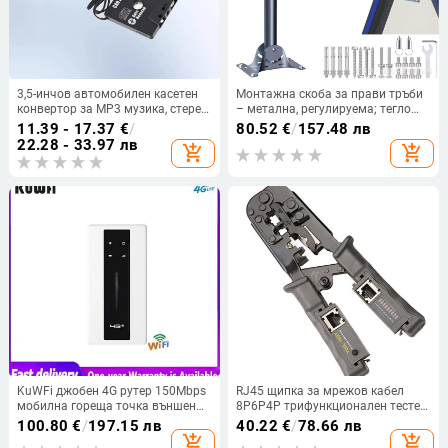
3,5-инчов автомобилен касетен
Монтажна скоба за прави тръби
конвертор за MP3 музика, стерео
– метална, регулируема; тегло
рекордер с интелигентно
1.8 кг, инструкции включени
11.39 - 17.37
€
/
80.52
€
/
157.48 лв
шумоподаване
22.28 - 33.97 лв
add_shopping_cart
add_shopping_cart
KuWFi джобен 4G рутер 150Mbps
RJ45 щипка за мрежов кабел
мобилна гореща точка външен
8P6P4P трифункционален тестер
безжичен WiFi преносим модем
инструмент с тресчотка стискане
100.80
€
/
197.15 лв
40.22
€
/
78.66 лв
със слот за SIM карта RJ45
на тел за пресоване мрежови
add_shopping_cart
add_shopping_cart