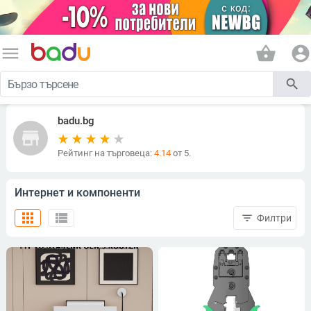
menu
shopping_basket
account_circle
search
badu.bg
store
Рейтинг на търговеца:
4.14
от 5.
Интернет и компоненти
apps
view_list
filter_list
Филтри