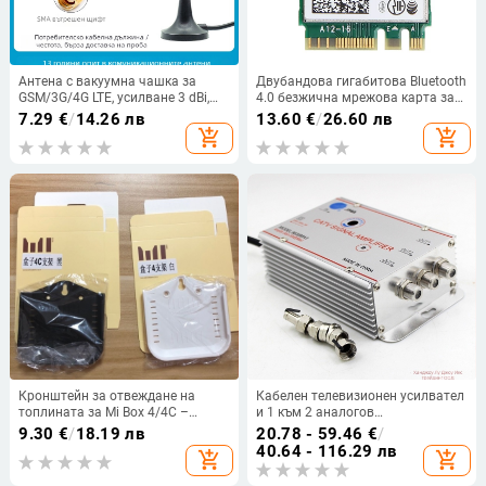
Антена с вакуумна чашка за
Двубандова гигабитова Bluetooth
GSM/3G/4G LTE, усилване 3 dBi,
4.0 безжична мрежова карта за
диапазони 824-960/1710-2690
Intel 7265NGW 7265AC 5G.
7.29
€
/
14.26 лв
13.60
€
/
26.60 лв
MHz, за GPRS DTU Smart Meter
add_shopping_cart
add_shopping_cart
Кронштейн за отвеждане на
Кабелен телевизионен усилвател
топлината за Mi Box 4/4C –
и 1 към 2 аналогов
модел Sunspot 4,4C, ABS,
разпределител за наземни
9.30
€
/
18.19 лв
20.78 - 59.46
€
/
произход Shenzhen, OEM,
сигнали (аналого-цифров,
40.64 - 116.29 лв
add_shopping_cart
add_shopping_cart
поддържа единична опаковка
двупосочно разпределение)