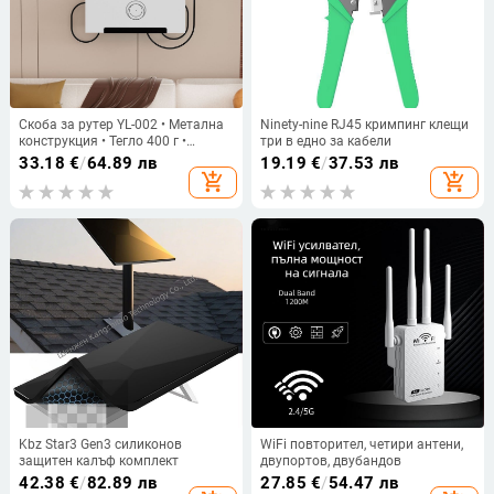
Скоба за рутер YL-002 • Метална
Ninety-nine RJ45 кримпинг клещи
конструкция • Тегло 400 г •
три в едно за кабели
Пускане през 2025 г.
33.18
€
/
64.89 лв
19.19
€
/
37.53 лв
add_shopping_cart
add_shopping_cart
Kbz Star3 Gen3 силиконов
WiFi повторител, четири антени,
защитен калъф комплект
двупортов, двубандов
42.38
€
/
82.89 лв
27.85
€
/
54.47 лв