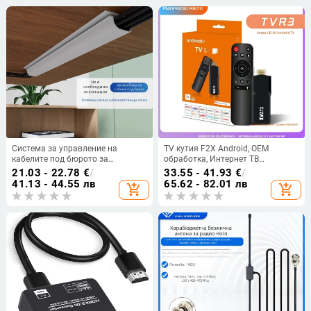
Система за управление на
TV кутия F2X Android, OEM
кабелите под бюрото за
обработка, Интернет ТВ
компютърни кабели
видеоплейър
21.03 - 22.78
€
/
33.55 - 41.93
€
/
41.13 - 44.55 лв
65.62 - 82.01 лв
add_shopping_cart
add_shopping_cart