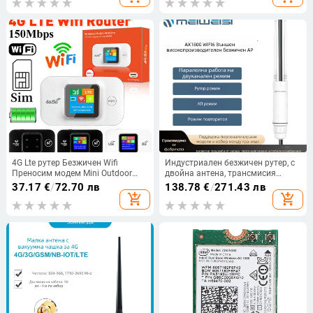
10000mAh батерия
клещи
4G Lte рутер Безжичен Wifi
Индустриален безжичен рутер, с
Преносим модем Mini Outdoor
двойна антена, трансмисия
Hotspot Pocket Mifi 150mbps със
1800M, обхват 450 м, IEEE
37.17
€
/
72.70 лв
138.78
€
/
271.43 лв
слот за SIM карта Повторител за
802.11g
add_shopping_cart
add_shopping_cart
кола на открито