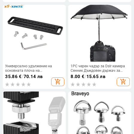
Универсално удължение на
1PC черен чадър за Dslr камера
основната плоча на
Сенник Дъждовен държач за
фотоапарата Дълга плоча за
обща камера Чадър за
35.86
€
/
70.14 лв
8.00
€
/
15.65 лв
сирене 1/4"-20 монтажни дупки
фотографска камера
add_shopping_cart
add_shopping_cart
за комплект клетка за DSLR
фотоапарат Аксесоари за
фотография