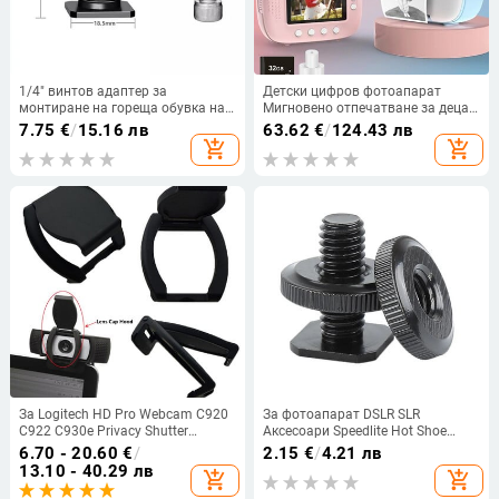
1/4" винтов адаптер за
Детски цифров фотоапарат
монтиране на гореща обувка на
Мигновено отпечатване за деца
камера към 1/4" или M14 за
Термално принтираща камера
7.75
€
/
15.16 лв
63.62
€
/
124.43 лв
статив Микрофон Монитор
Камера за незабавно
add_shopping_cart
add_shopping_cart
Адаптер за винт на микрофона с
отпечатване на снимки Видео
една гайка
играчки + 32G карта с памет
За Logitech HD Pro Webcam C920
За фотоапарат DSLR SLR
C922 C930e Privacy Shutter
Аксесоари Speedlite Hot Shoe
Капачка на обектива Сенник
Mount Аксесоар Двойна гайка
6.70 - 20.60
€
/
2.15
€
/
4.21 лв
Защитен капак Защитава капака
Адаптер за светкавица с 1/4"
13.10 - 40.29 лв
add_shopping_cart
add_shopping_cart
на обектива Аксесоари
винт с резба