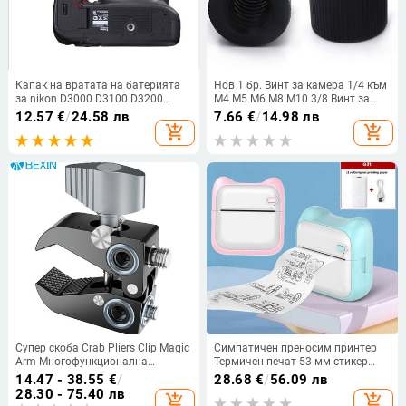
Капак на вратата на батерията
Нов 1 бр. Винт за камера 1/4 към
за nikon D3000 D3100 D3200
M4 M5 M6 M8 M10 3/8 Винт за
D3300 D400 D40 D50 D60 D80 D90
преобразуване Статив
12.57
€
/
24.58 лв
7.66
€
/
14.98 лв
D7000 D7100 D200 D300 D300S
Съединител с топчеста глава
add_shopping_cart
add_shopping_cart
D700 Ремонт на фотоапарат
Монтаж на адаптер за аксесоари
за фотоапарат
Супер скоба Crab Pliers Clip Magic
Симпатичен преносим принтер
Arm Многофункционална
Термичен печат 53 мм стикер
сферична глава с 1/4'' 3/8'' резба
Безжичен безмастилен мини
14.47 - 38.55
€
/
28.68
€
/
56.09 лв
за GPS телефон LCD/DV монитор
джобен принтер Самозалепващ
28.30 - 75.40 лв
add_shopping_cart
add_shopping_cart
LED видео
принтер за етикети подарък