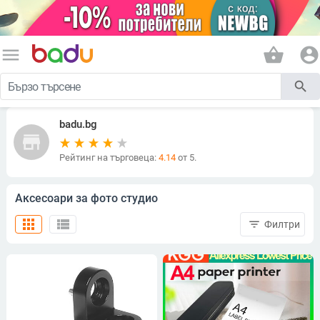
menu
shopping_basket
account_circle
search
badu.bg
store
Рейтинг на търговеца:
4.14
от 5.
Аксесоари за фото студио
apps
view_list
filter_list
Филтри