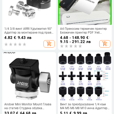
1/4 3/8 винт ARRI Удължител 90°
A4 Преносим термичен принтер
Адаптер за монтиране под прав
Безжичен принтер PDF Уеб
ъгъл за статив Монитор
страница Принтери за картини
4.82
€
/
9.43 лв
4.68 - 148.90
€
/
Предаване на видео
на договор Термохартия Няма
9.15 - 291.22 лв
add_shopping_cart
add_shopping_cart
изображение DSLR Скоба за
нужда от мастило или тонер за
клетка за камера
офис
Andoer Mini Monitor Mount Глава
Винт за преобразуване 1/4 към
на статив Студена обувка
M4 M5 M6 M8 M10 инча Адаптер
Адаптер Алуминиева сплав 1/4
за скоба за проектор Аксесоари
33.07
€
/
64.68 лв
5.11
€
/
9.99 лв