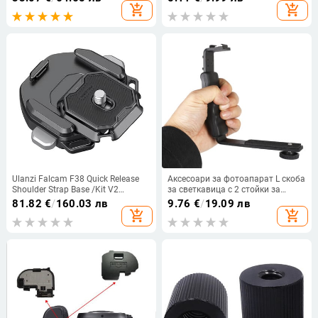
инча Винт за светкавица на
за фотография за фотоапарат
add_shopping_cart
add_shopping_cart
камера Микрофон LED
Статив Ballhead
запълваща светлина
Ulanzi Falcam F38 Quick Release
Аксесоари за фотоапарат L скоба
Shoulder Strap Base /Kit V2
за светкавица с 2 стойки за
Съвместим с F38 PD Fotopro PGY
гореща обувка за видеокамера
81.82
€
/
160.03 лв
9.76
€
/
19.09 лв
Quick Release Plate
Микрофон Dslr
add_shopping_cart
add_shopping_cart
Canon/Nikon/Sony/Yongnuo/
Поставка за светкавица