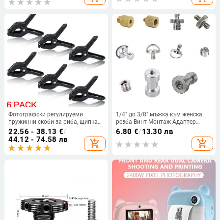
Фотографски регулируеми
1/4" до 3/8" мъжка към женска
пружинни скоби за риба, щипка
резба Винт Монтаж Адаптер
за стойка за фон на фото кабина
Статив Плоча Винт монтаж за
22.56 - 38.13
€
/
6.80
€
/
13.30 лв
Фиксиран фон Муселин и зелен
светкавица на фотоапарат
44.12 - 74.58 лв
add_shopping_cart
add_shopping_cart
екран
Статив Светлинна стойка