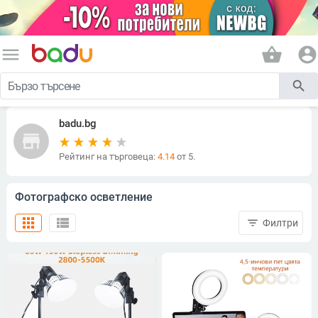
menu
shopping_basket
account_circle
search
badu.bg
store
Рейтинг на търговеца:
4.14
от 5.
Фотографско осветление
apps
view_list
filter_list
Филтри