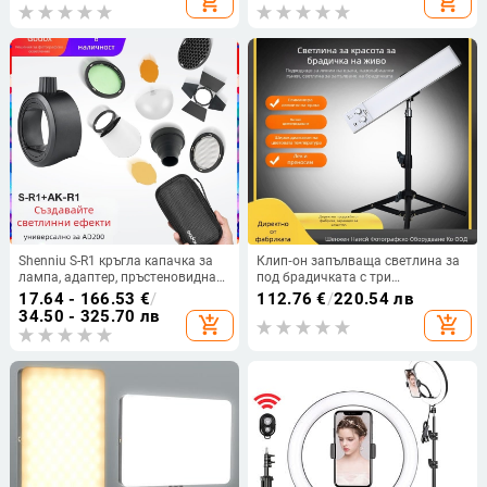
add_shopping_cart
add_shopping_cart
клипове за селфи Led Запълваща
светлина за видео конференции
Shenniu S-R1 кръгла капачка за
Клип‑он запълваща светлина за
лампа, адаптер, пръстеновидна
под брадичката с три
светкавица V1, AD200PRO
температури на цветовете, за
17.64 - 166.53
€
/
112.76
€
/
220.54 лв
фотографски аксесоари AK-R1
лайв стрийминг, портрети и
34.50 - 325.70 лв
add_shopping_cart
add_shopping_cart
селфи