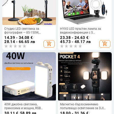
Студио LED светлина за
HYXG LED пръстен лампа за
фотография — 85-150W,
видеоконференции с 5
безстъпково регулиране на
температури на светлината, 5V,
14.39 - 34.08
€
/
23.38 - 24.63
€
/
яркостта, 2800-5500K,
3000–7000K, CE/ROHS/FCC
28.14 - 66.65 лв
45.73 - 48.17 лв
add_shopping_cart
add_shopping_cart
дистанционно управление, 165-
265V
40W джобна светлина,
Магнитно бързосменяемо
преносима и мощна, RGB
попълващо осветление за DJI
запълващо осветление за ръчно
Pocket 3/4 с аксесоар за красота
30.11
€
/
58.89 лв
18.00 - 31.36
€
/