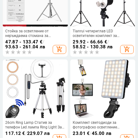
Стойка за осветление от
Tianrui четириглав LED
неръждаема стомана за
осветителен комплект за
запълваща светлина, стрийминг
fotografия, непрекъснато
47.87 - 133.47
€
/
29.92 - 66.66
€
/
на живо, стойка за таванно
осветление, софтбокс и студийно
93.63 - 261.04 лв
58.52 - 130.38 лв
add_shopping_cart
add_shopping_cart
осветление, преносима
оборудване за излъчване на
телескопична стойка за
живо
осветление за снимане на
открито
26cm Ring Lamp Статив за
Комплект светодиоди за
телефон Led лампа Ring Light За
фотографско осветление
фотография Ring Light Led Статив
Запълваща светлина за студийни
117.12
€
/
229.07 лв
23.01
€
/
45.00 лв
със стойка Photo Studio Youtube
светлини Запълваща светлина за