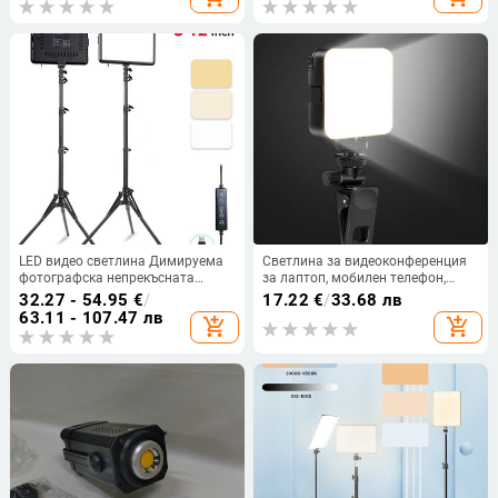
Предаване на живо Запълваща
светлина на едро
LED видео светлина Димируема
Светлина за видеоконференция
фотографска непрекъсната
за лаптоп, мобилен телефон,
светлина Регулируема стойка за
селфи светлина за мобилен
32.27 - 54.95
€
/
17.22
€
/
33.68 лв
статив Преносима запълваща
телефон, уеб камера, лампа за
63.11 - 107.47 лв
add_shopping_cart
add_shopping_cart
светлина за снимане във фото
поточно видео на живо,
студио
осветление