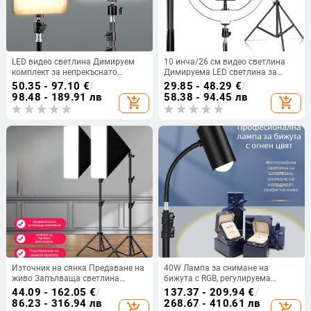
LED видео светлина Димируем
10 инча/26 см видео светлина
комплект за непрекъснато
Димируема LED светлина за
фотографско осветление със
селфи пръстен Лампа за
50.35 - 97.10
€
/
29.85 - 48.29
€
/
стойка за статив за фото студио
фотографски пръстен със стойка
98.48 - 189.91 лв
58.38 - 94.45 лв
add_shopping_cart
add_shopping_cart
Настолно заснемане Снимане
за статив за видео грим в
YouTube
Youtube
Източник на сянка Предаване на
40W Лампа за снимане на
живо Запълваща светлина
бижута с RGB, регулируема
Фотографска светлина
яркост и независимо захранване
44.09 - 162.05
€
/
137.37 - 209.94
€
/
Осветление Мека светлинна
86.23 - 316.94 лв
268.67 - 410.61 лв
add_shopping_cart
add_shopping_cart
кутия Студио Комплект