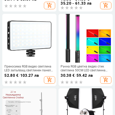
открита фотография и излъчване
35.20 - 61.33 лв
add_shopping_cart
add_shopping_cart
на живо
Преносима RGB видео светлина
Ръчна RGB цветна видео стик
LED запълващ светлинен панел
светлина 50CM LED светлинна
3000K-8500K за Vlog Live
пръчка CRI 95+ 2500K-9000K
52.80
€
/
103.27 лв
30.38
€
/
59.42 лв
Streaming Video Conference
Лампа за фотографско студио
add_shopping_cart
add_shopping_cart
Осветление Продуктова
Фотографско осветление
фотография