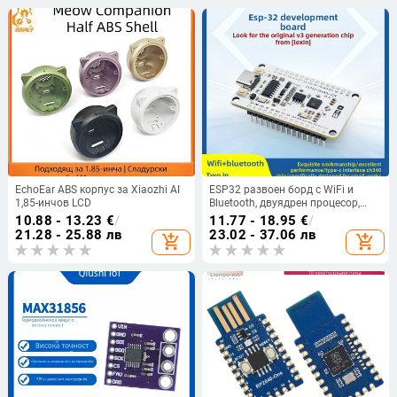
EchoEar ABS корпус за Xiaozhi AI
ESP32 развоен борд с WiFi и
1,85-инчов LCD
Bluetooth, двуядрен процесор,
ESP32-DevKit-32E основна платка
10.88 - 13.23
€
/
11.77 - 18.95
€
/
V3
21.28 - 25.88 лв
23.02 - 37.06 лв
add_shopping_cart
add_shopping_cart