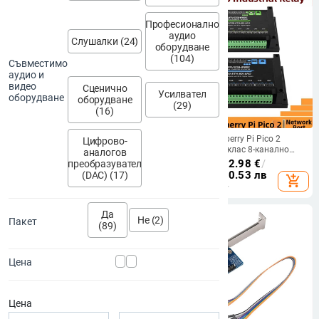
Професионално
аудио
Слушалки (24)
оборудване
(104)
Съвместимо
аудио и
видео
Сценично
Усилвател
оборудване
оборудване
(29)
(16)
Raspberry Pi 10,1-инчов DSIMIPI
RP2350B Raspberry Pi Pico 2
Цифрово-
LCD дисплей с резолюцией
индустриален клас 8-канално
аналогов
720×1280 ESP32-P4 Luckfox
реле с RS485 дигитален вход и
167.29
€
/
327.19 лв
115.01 - 122.98
€
/
преобразувател
Lyra/Omni
мрежов интерфейс
224.94 - 240.53 лв
(DAC) (17)
add_shopping_cart
add_shopping_cart
Да
Не (2)
Пакет
(89)
Цена
Цена