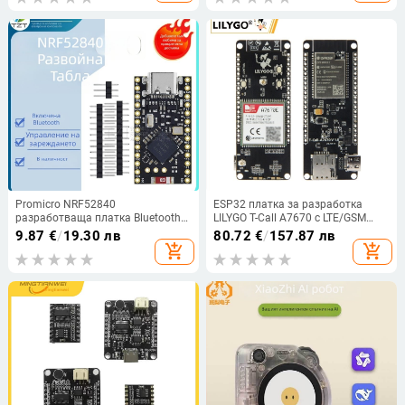
Promicro NRF52840
ESP32 платка за разработка
разработваща платка Bluetooth
LILYGO T-Call A7670 с LTE/GSM
Mesh 2.4 GHz, NRF52840 чип,
модул A7670E, 4G/2G
9.87
€
/
19.30 лв
80.72
€
/
157.87 лв
безжичен Bluetooth модул,
add_shopping_cart
add_shopping_cart
подходяща за разнообразни
приложения