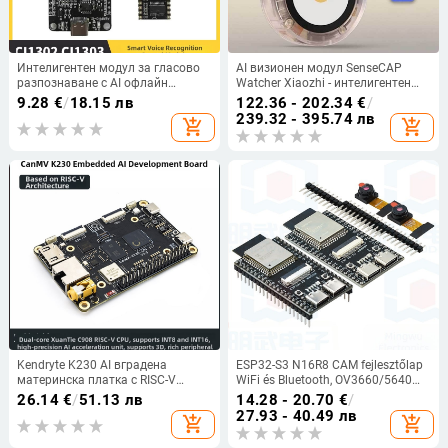
Интелигентен модул за гласово
AI визионен модул SenseCAP
разпознаване с AI офлайн
Watcher Xiaozhi - интелигентен
разпознаване, развойна платка
гласов асистент
9.28
€
/
18.15 лв
122.36 - 202.34
€
/
за вградени системи, локално
239.32 - 395.74 лв
add_shopping_cart
add_shopping_cart
внедряване (модел с мишка)
Kendryte K230 AI вградена
ESP32-S3 N16R8 CAM fejlesztőlap
материнска платка с RISC-V
WiFi és Bluetooth, OV3660/5640
двойно ядро и модул за
kamera
26.14
€
/
51.13 лв
14.28 - 20.70
€
/
разпознаване на образи, Linux
27.93 - 40.49 лв
add_shopping_cart
add_shopping_cart
съвместима.