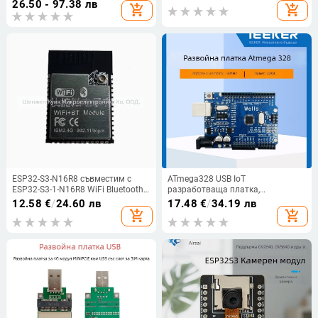
26.50 - 97.38 лв
add_shopping_cart
add_shopping_cart
ESP32-S3-N16R8 съвместим с
ATmega328 USB IoT
ESP32-S3-1-N16R8 WiFi Bluetooth
разработваща платка,
5.0 модул
съвместима с Arduino Uno R3 —
12.58
€
/
24.60 лв
17.48
€
/
34.19 лв
IP20, за вградени разработки
add_shopping_cart
add_shopping_cart