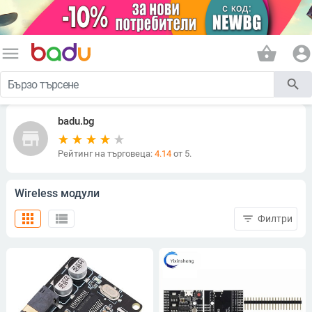
menu
shopping_basket
account_circle
search
badu.bg
store
Рейтинг на търговеца:
4.14
от 5.
Wireless модули
apps
view_list
filter_list
Филтри