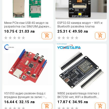
Мини PCIe към USB 4G модул за
ESP32-S3 камера модул – WiFi и
разработка със SIM/UIM държач
Bluetooth развойна платка
за карта
10.75
€
/
21.03 лв
25.31
€
/
49.50 лв
add_shopping_cart
add_shopping_cart
VS1053 аудио развоен борд с
WB5E разработваща платка с
вградена функция за запис –
BK7258 чип, WiFi и Bluetooth
модел VS1053, марка Yixinsheng
модул вграден, съвместима с
16.44
€
/
32.15 лв
17.87
€
/
34.95 лв
Arduino
add_shopping_cart
add_shopping_cart