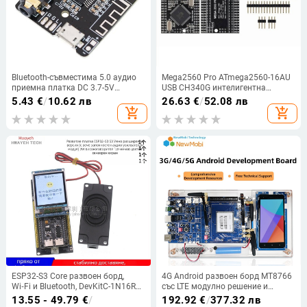
Bluetooth-съвместима 5.0 аудио
Mega2560 Pro ATmega2560-16AU
приемна платка DC 3.7-5V
USB CH340G интелигентна
декодер Поддръжка MICRO USB
електронна развойна платка
5.43
€
/
10.62 лв
26.63
€
/
52.08 лв
Автомобилен стерео музикален
add_shopping_cart
add_shopping_cart
усилвател Модул за Направи си
сам
ESP32-S3 Core развоен борд,
4G Android развоен борд MT8766
Wi‑Fi и Bluetooth, DevKitC-1N16R8
със LTE модулно решение и
Xiaozhi AI гласов чат модул
изходен код на SDK
13.55 - 49.79
€
/
192.92
€
/
377.32 лв