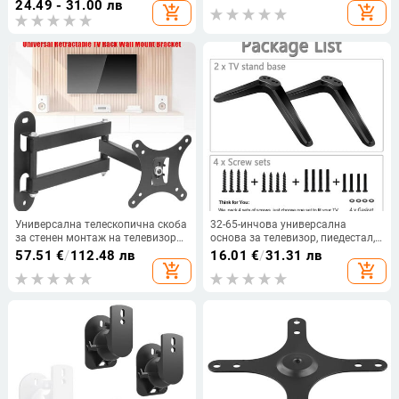
24.49 - 31.00 лв
add_shopping_cart
add_shopping_cart
калъф Skin
Поставка за телевизор Стойка с
винтове
Универсална телескопична скоба
32-65-инчова универсална
за стенен монтаж на телевизор
основа за телевизор, пиедестал,
Носеща 30 кг за монитор 17 до
крака, стойка за телевизор,
57.51
€
/
112.48 лв
16.01
€
/
31.31 лв
32 инча Държач с регулируем
стойка за маса, скоба за
add_shopping_cart
add_shopping_cart
ъгъл Разширителна стойка
настолен плот, аксесоари с
комплекти винтове