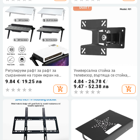
Държач за маса
Регулируем рафт за рафт за
Универсална стойка за
съхранение на горен екран на
телевизор, въртяща се стойка,
телевизора, държач за Macbook,
регулируема скоба за телевизор
9.84
€
/
19.25 лв
4.84 - 26.78
€
/
компютър, монитор, настолна
за дисплеи и екрани на Vewers
9.47 - 52.38 лв
add_shopping_cart
add_shopping_cart
стойка, рафт за телевизор, рафт
за дисплей, рафт за съхранение