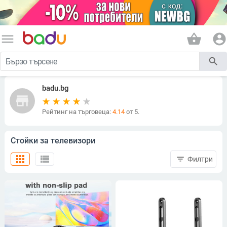
menu
shopping_basket
account_circle
search
badu.bg
store
Рейтинг на търговеца:
4.14
от 5.
Стойки за телевизори
apps
view_list
filter_list
Филтри