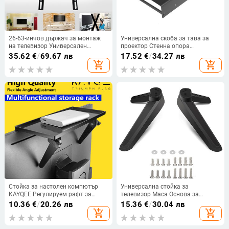
26-63-инчов държач за монтаж
Универсална скоба за тава за
на телевизор Универсален
проектор Стенна опора
нископрофилен стенен монтаж
Алуминиева скоба за
35.62
€
/
69.67 лв
17.52
€
/
34.27 лв
на плосък телевизор
телевизионна кутия Държач за
add_shopping_cart
add_shopping_cart
Регулируема поставка за
рутер Стойка за високоговорител
телевизор с ниво за LCD LED
Стойка за стенен монтаж
монитор
Стойка за настолен компютър
Универсална стойка за
KAYQEE Регулируем рафт за
телевизор Маса Основа за
екран Горна скоба за съхранение
стойка за телевизор Резервна
10.36
€
/
20.26 лв
15.36
€
/
30.04 лв
на телевизор за стрийминг
основа за телевизор Поставка
add_shopping_cart
add_shopping_cart
устройства, мултимедийна кутия,
Крачета Крака за монтаж на
високоговорители, домашен
стойка за телевизор 17 mm-20