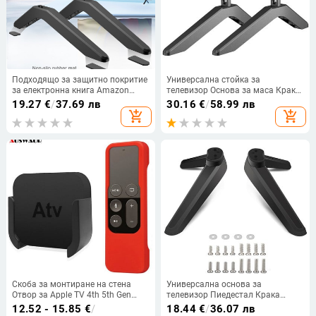
Подходящо за защитно покритие
Универсална стойка за
за електронна книга Amazon
телевизор Основа за маса Крака
kindle paperwhite12 2024 KPW7
за телевизор Vizio Samsung LG
19.27
€
/
37.69 лв
30.16
€
/
58.99 лв
инчов ултратънък калъф
TCL Hisense Телевизор с винтове
add_shopping_cart
add_shopping_cart
Лесно инсталиране Лесно
използване
Скоба за монтиране на стена
Универсална основа за
Отвор за Apple TV 4th 5th Gen
телевизор Пиедестал Крака
Media Player Стойка Cradle Holder
Монтаж на стойка за телевизор
12.52 - 15.85
€
/
18.44
€
/
36.07 лв
+ Controller Силиконов защитен
Настолна скоба Аксесоари