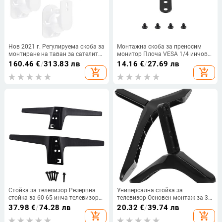
Нов 2021 г. Регулируема скоба за
Монтажна скоба за преносим
монтиране на таван за сателитен
монитор Плоча VESA 1/4 инчов
високоговорител Универсална
отвор за винт до 100X100mm
160.46
€
/
313.83 лв
14.16
€
/
27.69 лв
скоба за монтиране на стена
75X75mm, Комплект винтове M4
add_shopping_cart
add_shopping_cart
Държач за стенен монтаж
Стойка за телевизор Резервна
Универсална стойка за
стойка за 60 65 инча телевизор
телевизор Основен монтаж за 32-
60UJ6307 60UJ6309 65UJ6307
65 инча Samsung Vizio Sony LCD
37.98
€
/
74.28 лв
20.32
€
/
39.74 лв
65UJ6309 Основа за стойка за
телевизор Не е за телевизор
add_shopping_cart
add_shopping_cart
телевизор с винтове
Черна скоба за телевизор