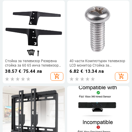
декор
mm Лесни за използване
Стойка за телевизор Резервна
40 части Компютърен телевизор
стойка за 60 65 инча телевизор
LCD монитор Стойка за
60UJ6307 60UJ6309 65UJ6307
монтажен винт M4x10mm
38.57
€
/
75.44 лв
6.82
€
/
13.34 лв
65UJ6309 Основа за стойка за
add_shopping_cart
add_shopping_cart
телевизор с винтове