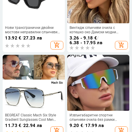
Нови трансгранични двойни
Винтидж слънчеви очила с
мостови неправилни слънчеви
котешко око Дамски модни
очила, европейски и американски
луксозни V марки 2023 Слънчеви
13.92
€
/
27.23 лв
3.26 - 9.18
€
/
стил, популярни, модни слънчеви
очила Дамски очила UV400 gafas
6.38 - 17.95 лв
add_shopping_cart
add_shopping_cart
очила, уникални слънчеви очила
de sol mujer
BEGREAT Classic Mach Six Style
Извънгабаритни спортни
Gradient Sunglasses Cool Men
слънчеви очила без рамки
Vintage Brand Design Sun Glasses
Дамски 2023 г. Нови модни
11.73
€
/
22.94 лв
9.20
€
/
17.99 лв
Lentes очки слънчеви женски
безрамкови слънчеви очила за
add_shopping_cart
add_shopping_cart