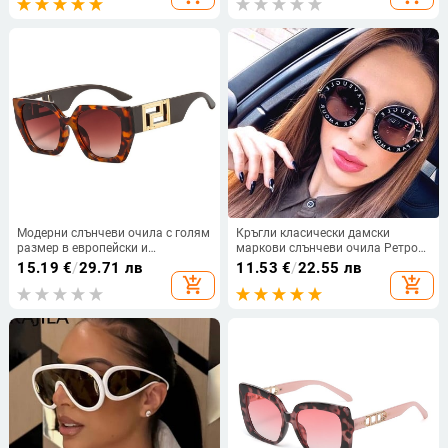
мъже Велосипеди на открито
Планински очила
Модерни слънчеви очила с голям
Кръгли класически дамски
размер в европейски и
маркови слънчеви очила Ретро
американски стил, дамски
мода LAGELUVE RAPAUOMR
15.19
€
/
29.71 лв
11.53
€
/
22.55 лв
квадратни ажурни слънчеви
Луксозни мъжки дизайнерски
add_shopping_cart
add_shopping_cart
очила с широк крачол, мъжки
слънчеви очила
трансгранични очила на едро