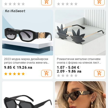
add_shopping_cart
add_shopping_cart
Oculos De Sol Feminino UV400
2023 модна марка дизайнерски
Романтични метални слънчеви
ретро слънчеви очила жени мъже
очила с форма на кленов лист
лъчи сенници парти огледало
без рамка за жени Декоративни
9.85
€
/
19.26 лв
1.07 - 5.04
€
/
слънчеви очила секси топ
слънчеви очила за парти Мъжки
2.09 - 9.86 лв
add_shopping_cart
add_shopping_cart
луксозни очила на открито
уникални очила за
абитуриентски бал