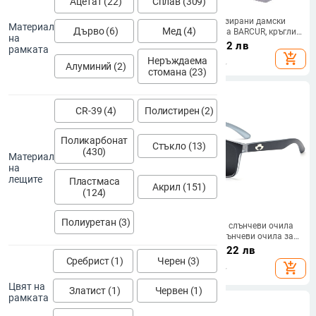
Ацетат (22)
Сплав (309)
Европейски и американски стил
Модни поляризирани дамски
Материал
Дърво (6)
Мед (4)
кръгла рамка за лице, здрава
слънчеви очила BARCUR, кръгли
на
рамка, модерни ретро кръгли
слънчеви очила, дамски Lunette
16.16
€
/
31.61 лв
8.04
€
/
15.72 лв
рамката
метални дръжки, нови дамски
De Soleil Femme
add_shopping_cart
add_shopping_cart
Неръждаема
слънчеви очила
Алуминий (2)
стомана (23)
CR-39 (4)
Полистирен (2)
Поликарбонат
Стъкло (13)
(430)
Материал
на
лещите
Пластмаса
Акрил (151)
(124)
Полиуретан (3)
Гореща разпродажба UV400
Поляризирани слънчеви очила
слънчеви очила за жени Ретро
BLUE OTTER, слънчеви очила за
слънчеви очила с котешко око
спорт на открито, слънчеви
1.57 - 7.66
€
/
19.03
€
/
37.22 лв
Модерни винтидж очила с малки
очила за плаж, очила за риболов,
Сребрист (1)
Черен (3)
3.07 - 14.98 лв
add_shopping_cart
add_shopping_cart
рамки Модни аксесоари за
слънчеви очила за шофиране, UV
улично облекло
защита
Цвят на
Златист (1)
Червен (1)
рамката