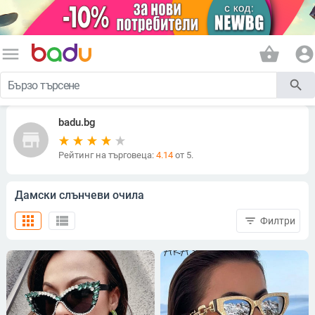
menu
shopping_basket
account_circle
search
badu.bg
store
Рейтинг на търговеца:
4.14
от 5.
Дамски слънчеви очила
apps
view_list
filter_list
Филтри