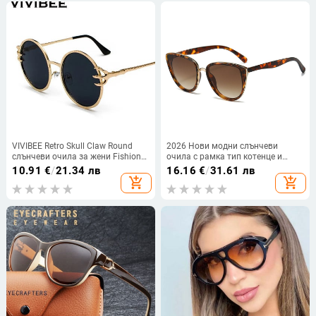
VIVIBEE Retro Skull Claw Round
2026 Нови модни слънчеви
слънчеви очила за жени Fishion
очила с рамка тип котенце и
2023 Тенденционен продукт
златен ръб - Модерни, елегантни
10.91
€
/
21.34 лв
16.16
€
/
31.61 лв
Готически слънчеви очила
и универсални
add_shopping_cart
add_shopping_cart
Абажури в златна метална
рамка