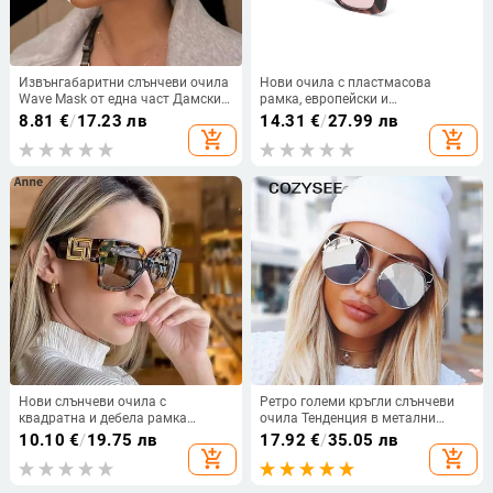
Извънгабаритни слънчеви очила
Нови очила с пластмасова
Wave Mask от една част Дамски
рамка, европейски и
спортни Y2K пънк слънчеви
американски модни тенденции с
8.81
€
/
17.23 лв
14.31
€
/
27.99 лв
очила за дама 2024 Луксозна
голяма рамка, слънчеви очила с
add_shopping_cart
add_shopping_cart
марка Steampunk очила Goggle
сенник за открито
Нови слънчеви очила с
Ретро големи кръгли слънчеви
квадратна и дебела рамка
очила Тенденция в метални
Дамски очила с големи размери
рамки Големи кръгли очила
10.10
€
/
19.75 лв
17.92
€
/
35.05 лв
Lunette Femme Луксозна марка
Червени огледални слънчеви
add_shopping_cart
add_shopping_cart
Слънчеви очила Издълбани
очила Женски кръгли стъклени
ретро нюанси gafas
дизайнерски марки