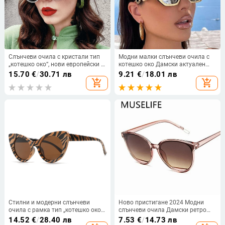
Слънчеви очила с кристали тип
Модни малки слънчеви очила с
„котешко око“, нови европейски и
котешко око Дамски актуален
американски модни инфлуенсъри
продукт 2023 г. Луксозна марка
15.70
€
/
30.71 лв
9.21
€
/
18.01 лв
за 2023 г., трансгранични хип-хоп
Cateye Chain Крака Слънчеви
add_shopping_cart
add_shopping_cart
слънчеви очила
очила Дамски черни нюанси
UV400
Стилни и модерни слънчеви
Ново пристигане 2024 Модни
очила с рамка тип „котешко око“,
слънчеви очила Дамски ретро
идеални за правене на снимки и
метални огледала Класически
14.52
€
/
28.40 лв
7.53
€
/
14.73 лв
за популяризиране
ретро слънчеви очила Женски