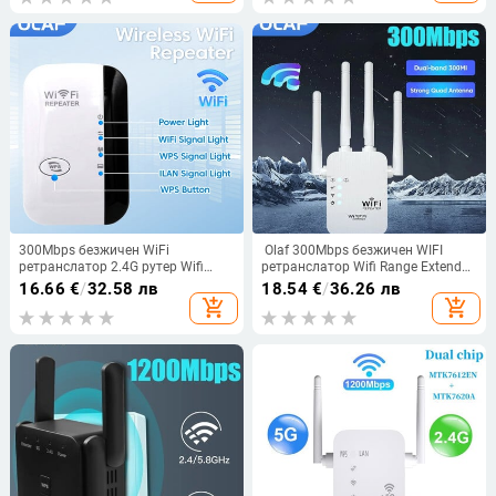
обхвата
300Mbps безжичен WiFi
Olaf 300Mbps безжичен WIFI
ретранслатор 2.4G рутер Wifi
ретранслатор Wifi Range Extender
Range Extender Wi-Fi усилвател на
Сигнален усилвател Домашен Wi-
16.66
€
/
32.58 лв
18.54
€
/
36.26 лв
сигнала 802.11N WiFi
Fi усилвател на сигнала Extender
add_shopping_cart
add_shopping_cart
ретранслатор Booster Repetidor
EU US Plug