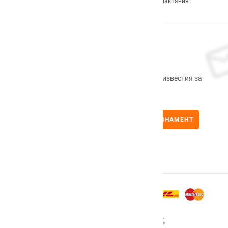
Често задавани въпроси
Формуляр за оплаквания
Абонирам се
Регистрирайте се сега, за да получавате известия за
промоционални продукти.
АБОНАМЕНТ