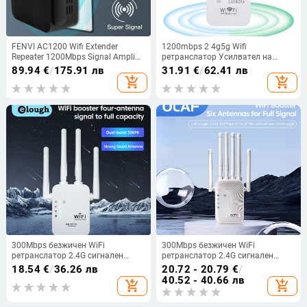
FENVI AC1200 Wifi Extender
1200mbps 2 4g5g Wifi
Repeater 1200Mbps Signal Amplifie
ретранслатор Усилвател на
Dual Band 2.4G/5Ghz Wi-Fi Signal
сигнала Безжичен Wifi
89.94
€
/
175.91 лв
31.91
€
/
62.41 лв
Booster Мрежа с голям обхват
ретранслатор Extender Router 5g
add_shopping_cart
add_shopping_cart
Wifi ретранслатор Wifi усилвател
Дълъг обхват
300Mbps безжичен WiFi
300Mbps безжичен WiFi
ретранслатор 2.4G сигнален
ретранслатор 2.4G сигнален
рутер 802.11N дълъг обхват
рутер 6 антена Мрежов
18.54
€
/
36.26 лв
20.72 - 20.79
€
/
безжичен WiFi разширител
усилвател Ретранслатор WiFi
40.52 - 40.66 лв
add_shopping_cart
add_shopping_cart
Усилвател WIFI Booster
сигнално покритие Разширител
на обхвата WIFI Boo