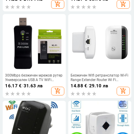
честота 698-2700MHz
Extender Booster Wi-Fi
add_shopping_cart
add_shopping_cart
ретранслатор с голям обхват
Точка за достъп
300Mbps безжичен мрежов рутер
Безжичен Wifi ретранслатор Wi-Fi
Универсален USB A TV WiFi
Range Extender Router Wi Fi
Dongle адаптер CardRJ45 WPS
сигнален усилвател 300Mbps
16.17
€
/
31.63 лв
14.88
€
/
29.10 лв
Wifi повторител за Samsung LG
WiFi Booster 2.4G Wi Fi Reapeter
add_shopping_cart
add_shopping_cart
Xiaomi Smart TV
Access Point