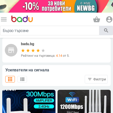
menu
shopping_basket
account_circle
search
badu.bg
store
Рейтинг на търговеца:
4.14
от 5.
Усилватели на сигнала
apps
view_list
filter_list
Филтри