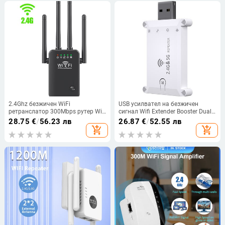
2.4Ghz безжичен WiFi
USB усилвател на безжичен
ретранслатор 300Mbps рутер Wifi
сигнал Wifi Extender Booster Dual
усилвател 2.4G Wifi удължител за
Frequency 1200m USB захранване
28.75
€
/
56.23 лв
26.87
€
/
52.55 лв
дълъг обхват 5G Wi-Fi сигнал
2.4G/5G WiFi ретранслатор за
add_shopping_cart
add_shopping_cart
усилвател ретранслатор
домашен офис