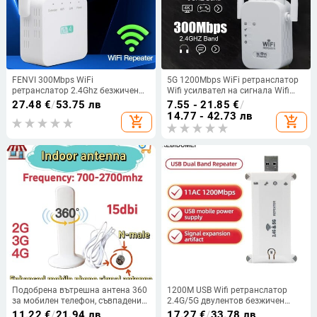
FENVI 300Mbps WiFi
5G 1200Mbps WiFi ретранслатор
ретранслатор 2.4Ghz безжичен
Wifi усилвател на сигнала Wifi
рутер разширител на дълъг
Extender Network Wi fi Booster 2.4G
27.48
€
/
53.75 лв
7.55 - 21.85
€
/
обхват Wi-Fi усилвател на
5Ghz безжичен Wi-fi
14.77 - 42.73 лв
add_shopping_cart
add_shopping_cart
сигнала за дома/офиса EU/US
ретранслатор с голям обхват
Plug Easy Set
Подобрена вътрешна антена 360
1200M USB Wifi ретранслатор
за мобилен телефон, съвпадение
2.4G/5G двулентов безжичен
на сигнала, усилване 15dbi,
усилвател на сигнала Wifi
11.22
€
/
21.94 лв
17.27
€
/
33.78 лв