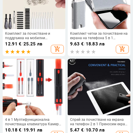
Комплект за почистване и
Комплект четки за почистване на
поддръжка на мобилни
екрана на телефона 5 в 1
телефони, подходящ за iPhone/За
Слушалки Чиста писалка Камера
12.91
€
/
25.25 лв
9.63
€
/
18.83 лв
почистване на прахозащитни
Телефон Таблет Лаптоп
add_shopping_cart
add_shopping_cart
тапи за мобилни телефони тип C,
Телевизор Инструменти за
клавиатура и тапи за компютър
почистване на екрана Комплект
почистващи препарати за
мобилен телефон
4 в 1 Мултифункционална
Спрей за почистване на екрана
почистваща клавиатура Камера
на телефон 2 в 1 Преносим екран
Четка за почистване на телефон
на компютърен таблет
10.18
€
/
19.91 лв
5.47
€
/
10.70 лв
Слушалки Инструменти за
Инструмент за отстраняване на