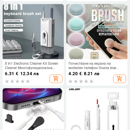
слушалки за LPhone ChargingPort
за офис
8 In1 Electronic Cleaner Kit Screen
Почистване на екрана на
Cleaner Многофункционална
мобилен телефон Очила във
почистваща четка за слушалки,
формата на макарон Огледално-
6.31
€
/
12.34 лв
4.20
€
/
8.21 лв
телефон, клавиатура, лаптоп,
рефлексни фотоапарати
add_shopping_cart
add_shopping_cart
компютър, монитор, камера
Почистване на
мултифункционални
инструменти за почистване на
стъкла Почистващ препарат за
стъкла Висулка за ключ Подарък
Dropship