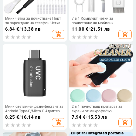
Мини четка за почистване Порт
7 в 1 Комплект четки за
за зареждане на телефон Четка
почистване на мобилни
за почистване на прах Душ Четка
телефони Писалка за почистване
6.84
€
/
13.38 лв
11.00
€
/
21.51 лв
за почистване на прах
на слушалки за слушалки iPad
add_shopping_cart
add_shopping_cart
Инструмент за почистване на
iPhone Инструменти за
клавиатура на компютър
почистване на компютъра
Комплект за издърпване на
капачки
Мини светлинен дезинфектант за
2 в 1 почистващ препарат за
Android Type-C/Micro C Адаптер
екрани от микрофибър
за мобилен телефон UVC
Запушалка за прах Мобилен
8.25
€
/
16.14 лв
7.94
€
/
15.53 лв
светлина USB Преносима UV
телефон Инструмент за
add_shopping_cart
add_shopping_cart
дезинфекцираща светлина C
почистване на очила Кръгла
Стерилизатор
форма за премахване на прах за
таблет iPhone iPad