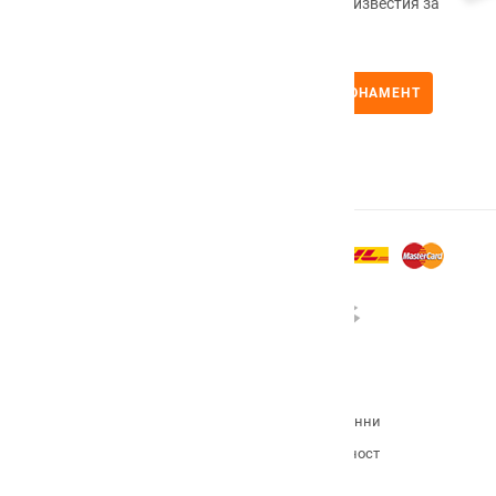
Регистрирайте се сега, за да получавате известия за
промоционални продукти.
АБОНАМЕНТ
Условия на сайта
Политика за връщане
Политика за защита на личните данни
ОП Иновации и конкурентоспособност