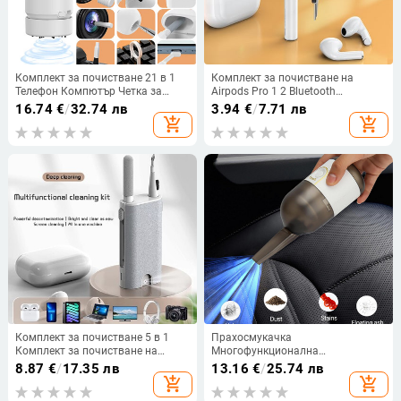
Комплект за почистване 21 в 1
Комплект за почистване на
Телефон Компютър Четка за
Airpods Pro 1 2 Bluetooth
клавиатура Слушалки
слушалки Cleaning Pen Airpods
16.74
€
/
32.74 лв
3.94
€
/
7.71 лв
Почистваща писалка Комплект
Pro Case Инструменти за
add_shopping_cart
add_shopping_cart
за почистване на екрана за
почистване на iPhone Xiaomi
AirPods/IPhone/MacBook/iPad
Huawei Samsung
Комплект за почистване 5 в 1
Прахосмукачка
Комплект за почистване на
Многофункционална
екрана на лаптоп
високомощна настолна метачна
8.87
€
/
17.35 лв
13.16
€
/
25.74 лв
Многофункционален инструмент
машина с нисък шум Преносима
add_shopping_cart
add_shopping_cart
за почистване на безжични
ръчна безжична прахосмукачка