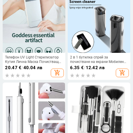
Телефон UV Light Стерилизатор
2 в 1 бутилка спрей за
Кутия Лична Маска Почистващ
почистване на екрани Мобилен
Дезинфектант С Телефон
телефон Таблет Компютър
20.47
€
/
40.04 лв
6.35
€
/
12.42 лв
Безжично Зарядно За
Почистващи кърпички за екрани
add_shopping_cart
add_shopping_cart
Дезинфекция Стерилизация на
за iPhone iPad Samsung Xiaomi
Бижута
Huawei