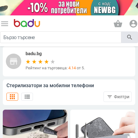
menu
shopping_basket
account_circle
search
badu.bg
store
Рейтинг на търговеца:
4.14
от 5.
Стерилизатори за мобилни телефони
apps
view_list
filter_list
Филтри