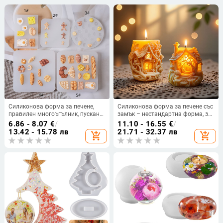
Силиконова форма за печене,
Силиконова форма за печене със
правилен многоъгълник, пускана
замък – нестандартна форма, за
през 2023 г., подходяща за торти,
DIY, пусната през 2024
6.86 - 8.07
€
/
11.10 - 16.55
€
/
шоколад, тестени изделия, мус и
13.42 - 15.78 лв
21.71 - 32.37 лв
add_shopping_cart
add_shopping_cart
желе.