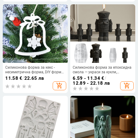
Силиконова форма за кекс -
Силиконова форма за епоксидна
несиметрична форма, DIY форма
смола — украси за кукли,
за висулка, в индивидуална
неправилна форма, подходяща
11.58
€
/
22.65 лв
6.59 - 11.34
€
/
опаковка
за отливка на смола и гипсови
12.89 - 22.18 лв
add_shopping_cart
add_shopping_cart
форми за свещи