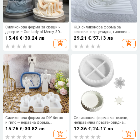
Силиконова форма за свещи и
KLX силиконова форма за
десерти – Our Lady of Mercy, 3D
кексове - сърцевидна, гипсова
портрет, асиметрична форма
форма за ароматерапия
15.46
€
/
30.24 лв
29.21
€
/
57.13 лв
add_shopping_cart
add_shopping_cart
Силиконова форма за DIY бетон
Силиконова форма за печене,
и гипс — неравна форма,
неправилна пръстеновидна
ангелско сърце, декоративен
форма, за DIY календар за
15.76
€
/
30.82 лв
12.36
€
/
24.17 лв
комплект
Адвент
add_shopping_cart
add_shopping_cart