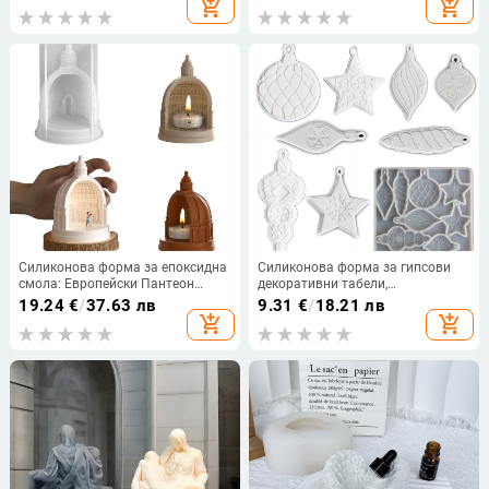
add_shopping_cart
add_shopping_cart
самостоятелна OPP опаковка
Силиконова форма за епоксидна
Силиконова форма за гипсови
смола: Европейски Пантеон
декоративни табели,
замков свечник, римска
нестандартна форма и
19.24
€
/
37.63 лв
9.31
€
/
18.21 лв
архитектура дворец, гипсов
животински жакардов модел –
add_shopping_cart
add_shopping_cart
ароматичен камък
за DIY украса