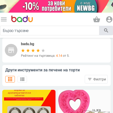
menu
shopping_basket
account_circle
search
badu.bg
store
Рейтинг на търговеца:
4.14
от 5.
Други инструменти за печене на торти
apps
view_list
filter_list
Филтри