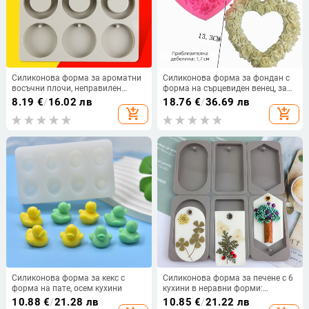
Силиконова форма за ароматни
Силиконова форма за фондан с
восъчни плочи, неправилен
форма на сърцевиден венец, за
формат, 6 дупки, форма за
ръчно украсяване на торти
8.19
€
/
16.02 лв
18.76
€
/
36.69 лв
печива, опакована в една OPP
add_shopping_cart
add_shopping_cart
торбичка
Силиконова форма за кекс с
Силиконова форма за печене с 6
форма на пате, осем кухини
кухини в неравни форми:
ромбовидни, правоъгълни и
10.88
€
/
21.28 лв
10.85
€
/
21.22 лв
елипсовидни, за ароматерапия —