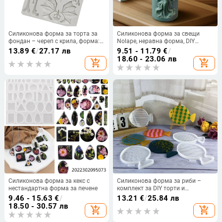
Силиконова форма за торта за
Силиконова форма за свещи
фондан – череп с крила, форма:
Nolape, неравна форма, DIY
редовен многоъгълник,
дифузионни камъни за
13.89
€
/
27.17 лв
9.51 - 11.79
€
/
предназначение: моделиране на
ароматерапия
18.60 - 23.06 лв
add_shopping_cart
add_shopping_cart
фондан
Силиконова форма за кекс с
Силиконова форма за риби –
нестандартна форма за печене
комплект за DIY торти и
декорации от цимент/гипс,
9.46 - 15.63
€
/
13.21
€
/
25.84 лв
нестандартна форма
18.50 - 30.57 лв
add_shopping_cart
add_shopping_cart