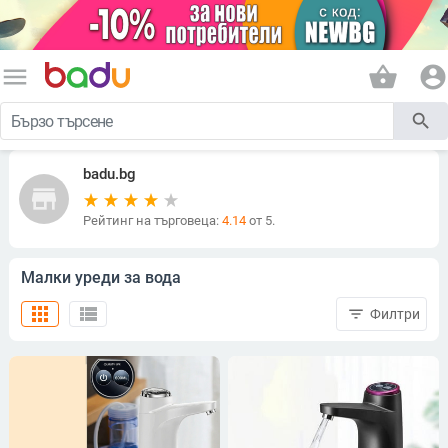
menu
shopping_basket
account_circle
search
badu.bg
store
Рейтинг на търговеца:
4.14
от 5.
Малки уреди за вода
apps
view_list
filter_list
Филтри