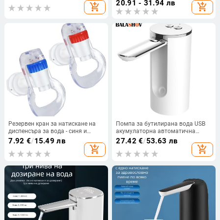
20.91 - 31.94 лв
add_shopping_cart
add_shopping_cart
Автоматичен превключвател
Дозатор за пиене
Резервен кран за натискане на
Помпа за бутилирана вода USB
диспенсъра за вода - синя и
акумулаторна автоматична
червена опаковка за кран за
помпа за диспенсър за вода
7.92
€
/
15.49 лв
27.42
€
/
53.63 лв
студена и топла вода
Сгъваема интелигентна
add_shopping_cart
add_shopping_cart
количествена помпа за
бутилирана вода Foy Home