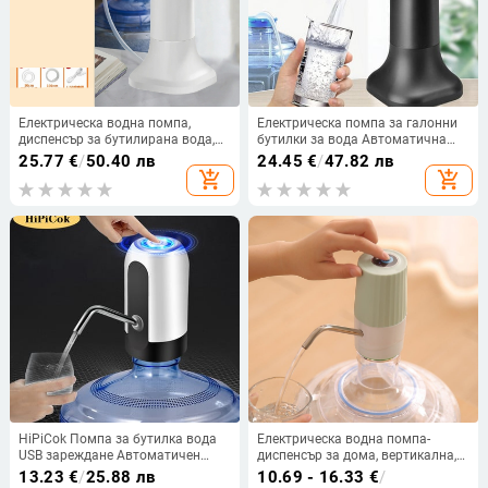
Електрическа водна помпа,
Електрическа помпа за галонни
диспенсър за бутилирана вода,
бутилки за вода Автоматична
настолен диспенсър за вода,
помпа за диспенсър за вода 19
25.77
€
/
50.40 лв
24.45
€
/
47.82 лв
помпа за битова минерална
литра Smart Touch Control
add_shopping_cart
add_shopping_cart
вода, устройство за засмукване
Настолна водна помпа USB
на вода, трансгранична
Rechargeabe
електронна търговия
HiPiCok Помпа за бутилка вода
Електрическа водна помпа-
USB зареждане Автоматичен
диспенсър за дома, вертикална,
електрически диспенсер за вода
модел JZC-H, корпус PP, 5V, 4W
13.23
€
/
25.88 лв
10.69 - 16.33
€
/
Помпа Бутилка Водна помпа