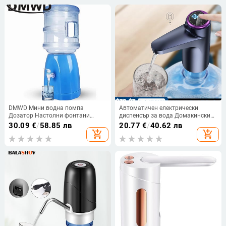
DMWD Мини водна помпа
Автоматичен електрически
Дозатор Настолни фонтани
диспенсър за вода Домакински
Галон Бутилка за пиене
Галон Бутилка за пиене
30.09
€
/
58.85 лв
20.77
€
/
40.62 лв
Превключвател Основа Държач
Превключвател Интелигентна
add_shopping_cart
add_shopping_cart
за кофа Ръчна преса Барел Кран
водна помпа Уреди за
Кран
пречистване на вода