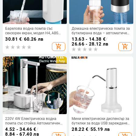
Барелова водна помпа със
Домашна електрическа помпа за
сензорен екран, модел H4, ABS
бутилирана вода – автоматичен
корпус, 5V, 4W
диспенсър, презареждаема
30.81
€
/
60.26 лв
13.63 - 14.38
€
/
26.66 - 28.12 лв
add_shopping_cart
add_shopping_cart
220V 4W Електрическа водна
Мини електрически диспенсър за
помпа със стойка Автоматичен
бутилки за вода USB зареждане
диспенсър за вода USB
Преносима водна помпа
4.52 - 34.46
€
/
28.22
€
/
55.19 лв
зареждане Интелигентен
Автоматичен превключвател
8.84 - 67.40 лв