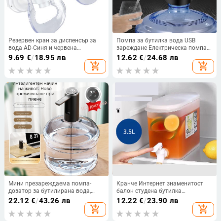
Резервен кран за диспенсър за
Помпа за бутилка вода USB
вода AD-Синя и червена
зареждане Електрическа помпа
опаковка за кран за студена и
за диспенсър за вода
9.69
€
/
18.95 лв
12.62
€
/
24.68 лв
топла вода
Автоматична помпа за вода за
add_shopping_cart
add_shopping_cart
бутилка Автоматичен
превключвател Дозатор за пиене
Foy Home
Мини презареждаема помпа-
Кранче Интернет знаменитост
дозатор за бутилирана вода,
балон студена бутилка
модел AH-068, с докосване за
регулиране контейнер може
22.12
€
/
43.26 лв
12.22
€
/
23.90 лв
активиране, 8W, 3.7V
напитка кола кисела слива супа
add_shopping_cart
add_shopping_cart
плодов чай бира бъчва с мляко
чай