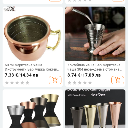
джаджи Аксесоари за бар
инструменти
60 ml Мерителна чаша
Коктейлна чаша Бар Мерителна
Инструменти Бар Мерка Коктейл
чаша 304 неръждаема стомана
Джигер Медно покритие Бар
Стъклена унция Мярка Jigger
7.33
€
/
14.34 лв
8.74
€
/
17.09 лв
Инструменти Бар Аксесоар
Кухненски барман Бар
add_shopping_cart
add_shopping_cart
инструменти 2,5 унции 75 ml
Барове