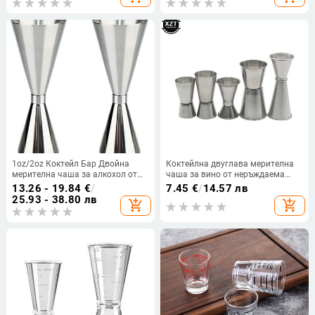
напитка, барманска бутилка, бар,
Drinking кружка
аксесоари
1oz/2oz Коктейл Бар Двойна
Коктейлна двуглава мерителна
мерителна чаша за алкохол от
чаша за вино от неръждаема
неръждаема стомана за
стомана, японски дизайн,
13.26 - 19.84
€
/
7.45
€
/
14.57 лв
домашен бар Аксесоари за парти
мерителна чаша за спиртни
25.93 - 38.80 лв
add_shopping_cart
add_shopping_cart
клуб Барове Инструменти за
напитки за домашни аксесоари,
дома
бар парти