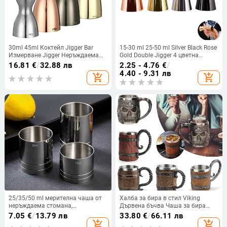
30ml 45ml Коктейл Jigger Bar
15-30 ml 25-50 ml Silver Black Rose
Измерване Jigger Неръждаема
Gold Double Jigger 4 цветна
стомана
мерителна чаша Коктейлна
16.81
€
/
32.88 лв
2.25 - 4.76
€
/
напитка Wine Shaker Аксесоари
4.40 - 9.31 лв
add_shopping_cart
add_shopping_cart
за бар от неръждаема стомана
25/35/50 ml мерителна чаша от
Халба за бира в стил Viking
неръждаема стомана,
Дървена бъчва Чаша за бира
цилиндрична коктейлна унция,
Двойна стена Халба за пиене
7.05
€
/
13.79 лв
33.80
€
/
66.11 лв
джигер, измервател на винена
Метална изолация 1PCS Bar
add_shopping_cart
add_shopping_cart