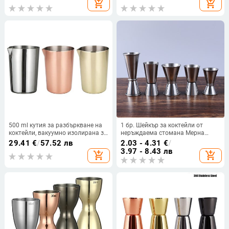
add_shopping_cart
add_shopping_cart
джаджи Бар инструменти
Jigger Кухненски джаджи
500 ml кутия за разбъркване на
1 бр. Шейкър за коктейли от
коктейли, вакуумно изолирана за
неръждаема стомана Мерна
постоянна температура
чаша Dual Shot Drink Spirit
29.41
€
/
57.52 лв
2.03 - 4.31
€
/
Measure Jigger Kitchen Bartender
3.97 - 8.43 лв
add_shopping_cart
add_shopping_cart
Drink Party Bar Tools