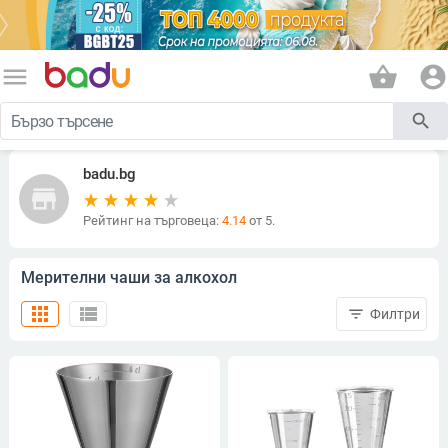
menu
shopping_basket
account_circle
search
badu.bg
store
Рейтинг на търговеца:
4.14
от 5.
Мерителни чаши за алкохол
apps
view_list
filter_list
Филтри