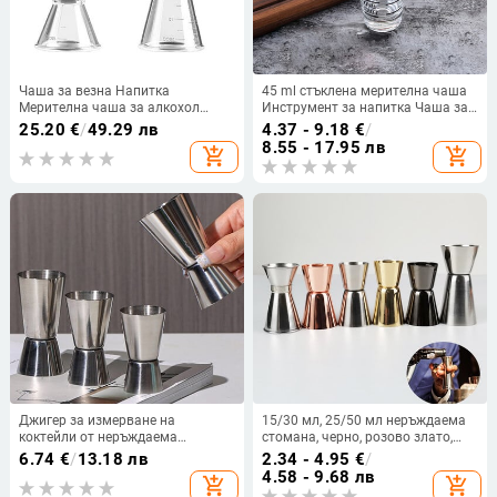
Чаша за везна Напитка
45 ml стъклена мерителна чаша
Мерителна чаша за алкохол
Инструмент за напитка Чаша за
10/20 ml 20/40 ml Шейкър за
унции Jigger Bar Смесена чаша за
25.20
€
/
49.29 лв
4.37 - 9.18
€
/
коктейли Мерителна чаша
коктейли Топлоустойчива чаша
8.55 - 17.95 лв
add_shopping_cart
add_shopping_cart
Кухненски бар Инструмент
за еспресо мерителна купа
Кухненски аксесоари Джаджа
Джигер за измерване на
15/30 мл, 25/50 мл неръждаема
коктейли от неръждаема
стомана, черно, розово злато,
стомана Двоен шейкър Чаша
сребро, двоен джигер, мерителна
6.74
€
/
13.18 лв
2.34 - 4.95
€
/
Шот Напитка Мярка за спиртни
чаша за коктейли, мерителна
4.58 - 9.68 лв
add_shopping_cart
add_shopping_cart
напитки Джигер Кухненски
чаша, измервателна лента с