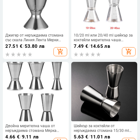
Джигер от неръждаема стомана
10/20 ml или 20/40 ml шейкър за
със скала Линия Лента Мерки
коктейли мерителна чаша
Бар Инструменти Бар Аксесоари
кухненски бар инструмент кантар
27.51
€
/
53.80 лв
7.49
€
/
14.65 лв
чаша напитка мерителна чаша
add_shopping_cart
add_shopping_cart
за алкохол кухненска джаджа
Двойна мерителна чаша от
Шейкър за коктейли от
неръждаема стомана Мярка
неръждаема стомана 15/30 ml
Jigger Коктейлна чаша Алкохол
или 20/40 ml Мерителна чаша
4.66
€
/
9.11 лв
5.63
€
/
11.01 лв
за пиене Барове Кухненски
Dual Shot Drink Spirit Measure