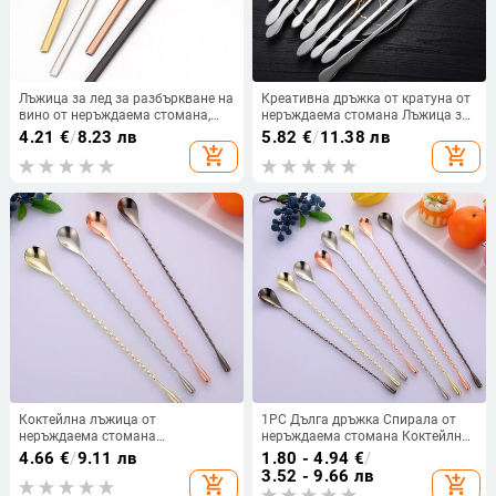
Лъжица за лед за разбъркване на
Креативна дръжка от кратуна от
вино от неръждаема стомана,
неръждаема стомана Лъжица за
дълга дръжка за чай, кафе,
лед Мед Чай Кафе Ултра дълга
4.21
€
/
8.23 лв
5.82
€
/
11.38 лв
млечна напитка, мини лъжичка,
дръжка Лъжица за разбъркване
add_shopping_cart
add_shopping_cart
аксесоари за бармани,
Бар Бъркалки за коктейли
инструмент
Коктейлна лъжица от
1PC Дълга дръжка Спирала от
неръждаема стомана
неръждаема стомана Коктейлни
Смесителна лента с дълга
лъжици Чаена капка Лъжички
4.66
€
/
9.11 лв
1.80 - 4.94
€
/
дръжка Спирална капкова
Барман Инструменти за
3.52 - 9.66 лв
add_shopping_cart
add_shopping_cart
лъжица Бармански инструменти
разбъркване Кухненски