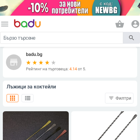
menu
shopping_basket
account_circle
search
badu.bg
store
Рейтинг на търговеца:
4.14
от 5.
Лъжици за коктейли
apps
view_list
filter_list
Филтри