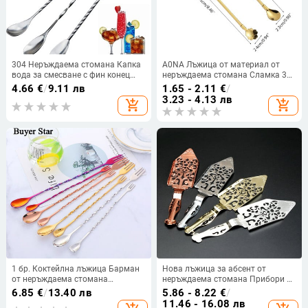
304 Неръждаема стомана Капка
A0NA Лъжица от материал от
вода за смесване с фин конец
неръждаема стомана Сламка 3
Бар за смесване на коктейли
цвята за избор
4.66
€
/
9.11 лв
1.65 - 2.11
€
/
Лъжица за смесване Кухненски
Многофункционална сламка за
3.23 - 4.13 лв
add_shopping_cart
add_shopping_cart
прибори Мини бар
многократна употреба с дълга
дръжка 2 в 1 за деца
1 бр. Коктейлна лъжица Барман
Нова лъжица за абсент от
от неръждаема стомана
неръждаема стомана Прибори за
Аксесоари за барове Домашни
коктейлен бар Горчива лъжичка
6.85
€
/
13.40 лв
5.86 - 8.22
€
/
барове Гарафа Джаджи Готин
Стъклена чаша за абсент Лъжица
11.46 - 16.08 лв