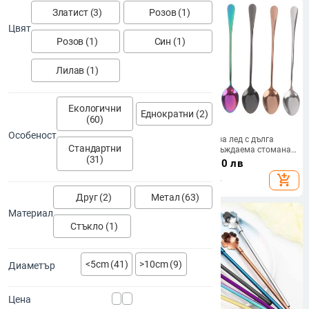
Златист (3)
Розов (1)
Цвят
Розов (1)
Син (1)
Лилав (1)
Екологични
Еднократни (2)
(60)
Особеност
40 см лъжица за коктейлен бар
Нова лъжица за лед с дълга
Стандартни
от неръждаема стомана, японски
дръжка от неръждаема стомана
(31)
стил, най-добрият бармански бар
Rainbow посуда Лъжица за
6.97 - 8.09
€
/
7.31
€
/
14.30 лв
с опашка на цедката, сребърен,
разбъркване Инструменти Мед
13.63 - 15.82 лв
add_shopping_cart
add_shopping_cart
меден, златен бар.
Кафе Сладолед Чай Лъжици
Друг (2)
Метал (63)
Материал
Стъкло (1)
<5cm (41)
>10cm (9)
Диаметър
Цена