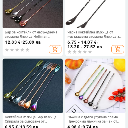
Бар за коктейли от неръждаема
Черна коктейлна лъжица от
стомана Лъжица Hoffman
неръждаема стомана Лъжица за
Смесител за напитки Бар Лъжица
разбъркване Лъжица за
12.83
€
/
25.09 лв
6.75 - 14.07
€
/
за смесване Бъркалка Барове
смесване на шейкър със спирала
13.20 - 27.52 лв
add_shopping_cart
add_shopping_cart
с дълга дръжка, 12 инча
Коктейлна лъжица Бар Лъжица
Лъжица с дълга усукана слама
Спирала за смесване от
Преносима лъжичка за чай от
неръждаема стомана Бар
неръждаема стомана Огънат
6.95
€
/
13.59 лв
4.98
€
/
9.74 лв