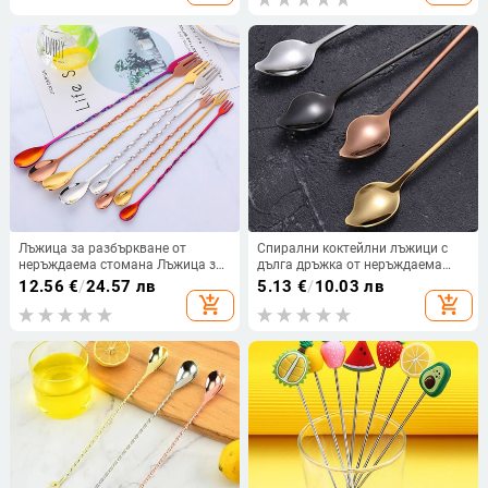
Кухненска лъжица за
принадлежности Аксесоари
разбъркване
Лъжица за разбъркване от
Спирални коктейлни лъжици с
неръждаема стомана Лъжица за
дълга дръжка от неръждаема
смесване на коктейлни
стомана Капкови лъжици
12.56
€
/
24.57 лв
5.13
€
/
10.03 лв
спираловидни шарки с бъркалка
Барман Инструменти за
add_shopping_cart
add_shopping_cart
за барман Метална златна
разбъркване Кухненски
лъжица Аксесоари
принадлежности Аксесоари