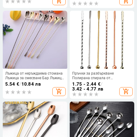
add_shopping_cart
add_shopping_cart
инструмент Метална лъжица за
за съдове за напитки Творчески
шоколадово блокче
филтър
Лъжица от неръждаема стомана
Пръчки за разбъркване
Лъжица за смесване Бар Лъжица
Полирана спирала от
Спирала Teardrop Лъжица
неръждаема стомана Смесваща
5.54
€
/
10.84 лв
1.75 - 2.44
€
/
Кухненска лъжица за
пръчица Swizzle Stick Barmani Stir
3.42 - 4.77 лв
add_shopping_cart
add_shopping_cart
разбъркване Инструменти за
Martini Бъркалка за коктейлна
барман Трапезария Коктейлна
напитка
лъжица Инструменти