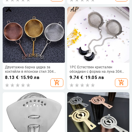
Двуетажна барна цедка за
1PC Естествен кристален
коктейли в японски стил 304
обсидиан с форма на луна 304
Конусовидно сито за коктейли от
машина за чай от неръждаема
8.13
€
/
15.90 лв
9.74
€
/
19.05 лв
неръждаема стомана, чудесно за
стомана Филтър за чай Лечебен
add_shopping_cart
add_shopping_cart
премахване на парчета от сок
камък Crystal Craft Reiki Gemstone
Decor