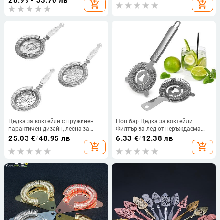
28.99 - 33.70 лв
add_shopping_cart
add_shopping_cart
Прибори за напитки Лъжица
Филтърна лъжица
Цедка за коктейли с пружинен
Нов бар Цедка за коктейли
парактичен дизайн, лесна за
Филтър за лед от неръждаема
почистване и издръжлива за
стомана Пружинна цедка Делукс
25.03
€
/
48.95 лв
6.33
€
/
12.38 лв
съхранение
цедка Гевгир за смесени напитки
add_shopping_cart
add_shopping_cart
Филтър Аксесоари за бар