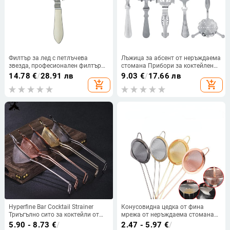
Филтър за лед с петлъчева
Лъжица за абсент от неръждаема
звезда, професионален филтър
стомана Прибори за коктейлен
за коктейлен лед от неръждаема
бар Горчива лъжичка Абсент
14.78
€
/
28.91 лв
9.03
€
/
17.66 лв
стомана 304, цедка за лед, цедка
Стъклена чаша Прибори за
add_shopping_cart
add_shopping_cart
за лед
напитки Лъжици за пиене Филтър
Чай
Hyperfine Bar Cocktail Strainer
Конусовидна цедка от фина
Триъгълно сито за коктейли от
мрежа от неръждаема стомана
неръждаема стомана 304 за
Цедка за коктейлен бар Премиум
5.90 - 8.73
€
/
2.47 - 5.97
€
/
премахване на парчета от фини
мрежеста конична цедка за