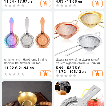
11.54 - 17.07 лв
4.83 - 11.68 лв
add_shopping_cart
add_shopping_cart
мрежести цедки за сок
коктейли
Античен стил Hawthorne Strainer
Цедка за коктейли Цедки за чай
Cocktail Bar Strainer Bar Tool
от неръждаема стомана Конични
цедки за храна Цедка с фина
11.22
€
/
21.94 лв
5.99 - 53.75
€
/
мрежа Практичен инструмент за
11.72 - 105.13 лв
add_shopping_cart
add_shopping_cart
цедка за бар