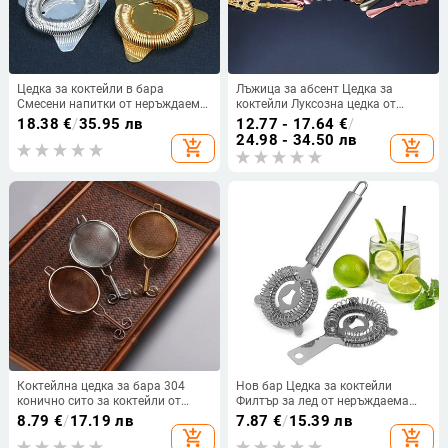
Цедка за коктейли в бара
Лъжица за абсент Цедка за
Смесени напитки от неръждаема
коктейли Луксозна цедка от
стомана Бармански прибори
неръждаема стомана
18.38
€
/
35.95 лв
12.77 - 17.64
€
/
Инструменти за бар
24.98 - 34.50 лв
add_shopping_cart
add_shopping_cart
Коктейлна цедка за бара 304
Нов бар Цедка за коктейли
конично сито за коктейли от
Филтър за лед от неръждаема
неръждаема стомана Страхотно
стомана Пружинна цедка Делукс
8.79
€
/
17.19 лв
7.87
€
/
15.39 лв
за премахване на парчета от сок
цедка Гевгир за смесени напитки
add_shopping_cart
add_shopping_cart
Филтър Аксесоари за бар