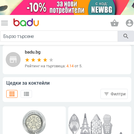
menu
shopping_basket
account_circle
search
badu.bg
store
Рейтинг на търговеца:
4.14
от 5.
Цедки за коктейли
apps
view_list
filter_list
Филтри