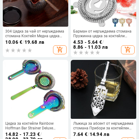
304 Цедка за чай от неръждаема
Барман от неръждаема стомана
стомана Коктейл Медна цедка
Пружинна цедка за коктейли
Сито Аксесоари за коктейли
Барман Julep Вино Напитка
10.06
€
/
19.68 лв
4.53 - 5.64
€
/
Филтърна цедка на кубчета лед
8.86 - 11.03 лв
add_shopping_cart
add_shopping_cart
Кухненски аксесоари за барове
Цедка за коктейли Rainbow
Лъжица за абсент от неръждаема
Hoffman Bar Strainer Deluxe
стомана Прибори за коктейлен
Strainer For cocktail drink Bar tool
бар Тел Смесена цедка Горчива
14.82 - 17.23
€
/
7.64
€
/
14.94 лв
лъжичка Чаша за абсент