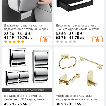
Държач за тоалетна хартия
Държач за тоалетна хартия от
Водоустойчив Устойчив на прах
304 неръждаема стомана, стенен
Издръжлив държач за хартиени
монтаж без пробиване, с кутия за
23.26 - 36.18
€
/
32.60 - 35.15
€
/
кърпи за баня за стена Кутия за
салфетки
45.49 - 70.76 лв
63.76 - 68.75 лв
add_shopping_cart
add_shopping_cart
баня
Вградена в стената кутия за
Матирано злато Комплект
салфетки от 304 неръждаема
хардуер за баня Кука за халат
стомана и скрит държач за
Бар за кърпи Държач за
49.29 - 76.56
€
/
30.98 - 109.55
€
/