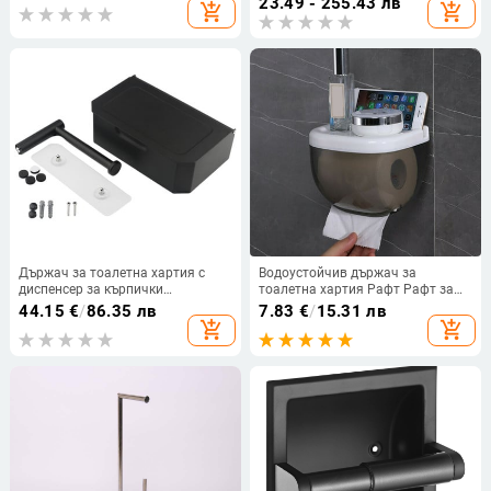
23.49 - 255.43 лв
add_shopping_cart
add_shopping_cart
повърхност
Държач за тоалетна хартия с
Водоустойчив държач за
диспенсер за кърпички
тоалетна хартия Рафт Рафт за
Диспенсър от неръждаема
съхранение на телефон Кутия
44.15
€
/
86.35 лв
7.83
€
/
15.31 лв
стомана за мокри кърпички
Самозалепваща се
add_shopping_cart
add_shopping_cart
Кутия за монтиране на стена
Държач за хартиени кърпи за