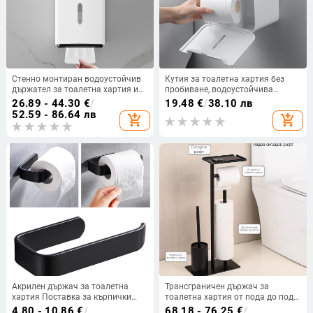
Стенно монтиран водоустойчив
Кутия за тоалетна хартия без
държател за тоалетна хартия и
пробиване, водоустойчива
кутия за салфетки за хотели и
поставка за хартиени кърпи,
26.89 - 44.30
€
/
19.48
€
/
38.10 лв
ресторанти
кутия за тоалетни кърпи,
52.59 - 86.64 лв
add_shopping_cart
add_shopping_cart
поставка за тоалетна хартия,
кутия за съхранение с макара
Акрилен държач за тоалетна
Трансграничен държач за
хартия Поставка за кърпички
тоалетна хартия от пода до пода,
Стенен държач за баня
вертикален държач за тоалетна
4.80 - 10.86
€
/
68.18 - 76.25
€
/