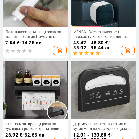
Пластмасов прът за държач за
MENGNI Висококачествен
тоалетна хартия Пружинен
луксозен държач за тоалетна
резервен валяк за баня
хартия Водоустойчива кутия за
7.54
€
/
14.75 лв
43.47 - 48.80
€
/
Аксесоари
съхранение на кърпи Органайзер
85.02 - 95.44 лв
add_shopping_cart
add_shopping_cart
за тоалетна ролка Комплекти
аксесоари за баня
Стенно монтиран държач за
Държач за тоалетна хартия с
кухненска ролка и хранителни
кутия – пластмасов, оксидирана
филми, без пробиване, от Space
повърхност, монтаж без
26.92
€
/
52.65 лв
12.01 - 130.60
€
/
алуминий с анодизирана
пробиване