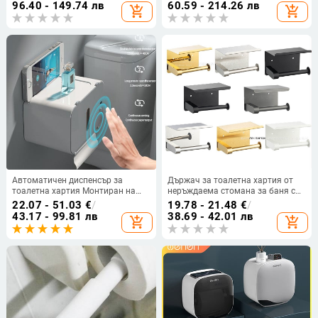
двойна ролка тоалетна хартия за
тоалетна хартия Баня Аксесоари
96.40 - 149.74 лв
60.59 - 214.26 лв
add_shopping_cart
add_shopping_cart
хотелска баня
за баня
Автоматичен диспенсър за
Държач за тоалетна хартия от
тоалетна хартия Монтиран на
неръждаема стомана за баня с
стена интелигентен държач за
рафт за съхранение – монтаж
22.07 - 51.03
€
/
19.78 - 21.48
€
/
тоалетна хартия Без пробиви
без пробиване
43.17 - 99.81 лв
38.69 - 42.01 лв
add_shopping_cart
add_shopping_cart
Кутия за баня Аксесоари за баня