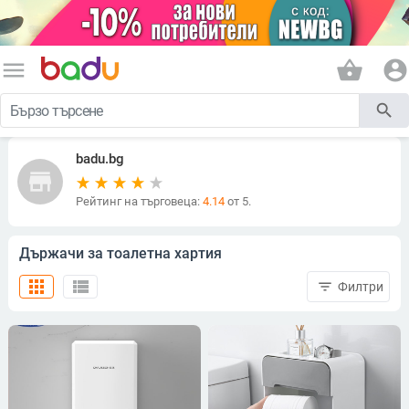
menu
shopping_basket
account_circle
search
badu.bg
store
Рейтинг на търговеца:
4.14
от 5.
Държачи за тоалетна хартия
apps
view_list
filter_list
Филтри