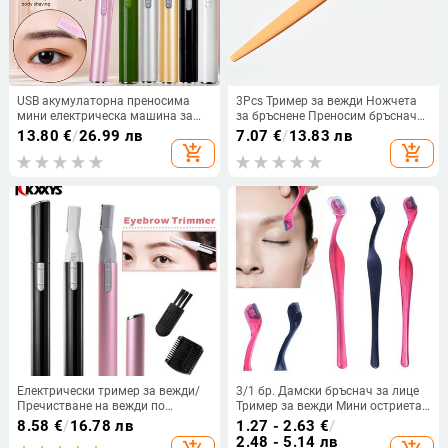
USB акумулаторна преносима
3Pcs Тример за вежди Ножчета
мини електрическа машина за
за бръснене Преносим бръснач
премахване на косми за
за лице Епилация на вежди Ножи
13.80
€
/
26.99 лв
7.07
€
/
13.83 лв
подстригване на вежди за жени
за премахване на косми
add_shopping_cart
add_shopping_cart
Самобръсначка за лице, тяло,
Безопасност Женски
острие за коса, бръснач,
инструменти за грим
епилатор
Електрически тример за вежди/
3/1 бр. Дамски бръснач за лице
Пречистване на вежди по
Тример за вежди Мини остриета
лицето/Мини бръснач за лице/
за оформяне на вежди Нож за
8.58
€
/
16.78 лв
1.27 - 2.63
€
/
Моментално безболезнен
самобръсначка за лице
2.48 - 5.14 лв