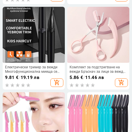
инструменти за красота за
зареждане Мини самобръсначка
начинаещи Бръснач за вежди
Епилатор
Електрически тример за вежди
Комплект за подстригване на
Многофункционална миеща се
вежди Бръснач за лице за вежди
самобръсначка за вежди Дамски
за жени Професионални ножици
9.81
€
/
19.19 лв
5.86
€
/
11.46 лв
не нараняват кожата Бебешка
за вежди с гребен Тример за
add_shopping_cart
add_shopping_cart
мъжка самобръсначка
вежди Инструменти за красота
Грим