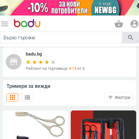
menu
shopping_basket
account_circle
search
badu.bg
store
Рейтинг на търговеца:
4.14
от 5.
Тримери за вежди
apps
view_list
filter_list
Филтри