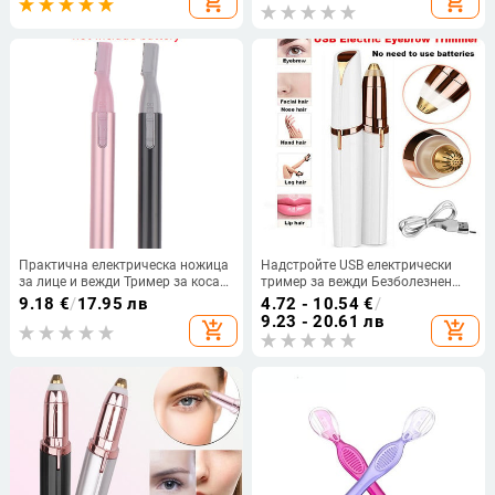
add_shopping_cart
add_shopping_cart
преносим епилатор
Козметични инструменти за грим
Практична електрическа ножица
Надстройте USB електрически
за лице и вежди Тример за коса
тример за вежди Безболезнен
Мини преносима дамска
епилатор за вежди Косми в носа
9.18
€
/
17.95 лв
4.72 - 10.54
€
/
самобръсначка за тяло Острие
Мини самобръсначка
9.23 - 20.61 лв
add_shopping_cart
add_shopping_cart
за премахване Бръснач
Самобръсначки Преносим уред
Епилатор
за премахване на косми по
лицето Жени