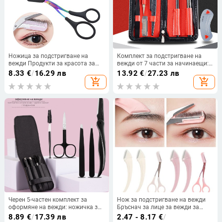
Ножица за подстригване на
Комплект за подстригване на
вежди Продукти за красота за
вежди от 7 части за начинаещи:
жени Ножица за вежди с гребен
двуостър тример за вежди,
8.33
€
/
16.29 лв
13.92
€
/
27.23 лв
Инструменти за грим от
молив за вежди и включен
add_shopping_cart
add_shopping_cart
неръждаема стомана Ножици за
клипър за вежди
красота
Черен 5-частен комплект за
Нож за подстригване на вежди
оформяне на вежди: ножичка за
Бръснач за лице за вежди за
вежди, пинсета, четка за мигли,
жени Професионална ножица за
8.89
€
/
17.39 лв
2.47 - 8.17
€
/
бръснач за вежди и комплект
вежди с гребен Тример за вежди