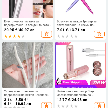
Електрическа писалка за
Бръснач за вежди Тример за
подстригване на вежди Епилатор
отстраняване на косми по
за вежди Безболезнена
лицето Безопасно оформяне
20.95
€
/
40.97 лв
7.01
€
/
13.71 лв
самобръсначка за вежди за
Комплект самобръсначки
add_shopping_cart
add_shopping_cart
премахване на вежди Дамски
Бръснач за вежди Тример за
мини преносим инструмент за
оформяне Инструменти за
грим
красота на вежди
Усъвършенстван нож за
Най-новият епилатор Лице
подрязване на вежди Безопасен
Обезкосмяване Червило
инструмент против надраскване
Самобръсначка Електрически
3.14 - 8.50
€
/
12.77
€
/
24.98 лв
Инструмент за бръснене на
тример за вежди Дамски Уред за
6.14 - 16.62 лв
add_shopping_cart
add_shopping_cart
вежди за мъже и жени Комплект
премахване на косми USB