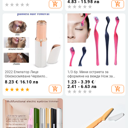
4.83 - 15.98 лв
add_shopping_cart
add_shopping_cart
инструменти
Скрепер Аксесоари
2022 Епилатор Лице
1/3 бр. Мини остриета за
Обезкосмяване Червило
оформяне на вежди Нож за
Самобръсначка Електрически
бръснач за вежди Дамски
8.23
€
/
16.10 лв
1.23 - 3.39
€
/
тример за вежди Дамски
бръснач за лице Тримери за
2.41 - 6.63 лв
add_shopping_cart
add_shopping_cart
препарат за премахване на
вежди Премахване на косми по
косми Мини самобръсначка
лицето Инструменти за красота
епилатор за жени
Грим