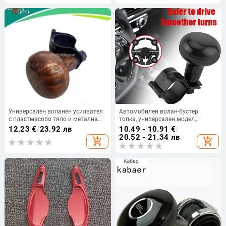
Универсален воланен усилвател
Автомобилен волан-бустер
с пластмасово тяло и метална
топка, универсален модел,
клипса, модел YX-A003, тегло 0,13
възможност за печат на лого,
12.23
€
/
23.92 лв
10.49 - 10.91
€
/
кг, персонализиране: Да
материал, който може да се
20.52 - 21.34 лв
add_shopping_cart
add_shopping_cart
персонализира, обработка и
персонализация