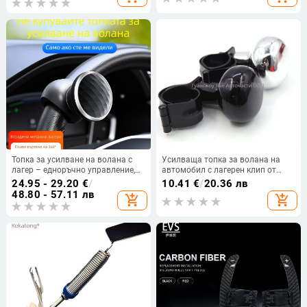
Топка за усилване на волана с
Усилваща топка за волана на
лагер – едноръчно управление,
автомобил с лагерен клип от
за камиони
желязо, универсална
24.95 - 29.20
€
/
10.41
€
/
20.36 лв
съвместимост, модел J-12-33,
48.80 - 57.11 лв
add_shopping_cart
add_shopping_cart
тегло 0.13 кг, отпечатване на
лого