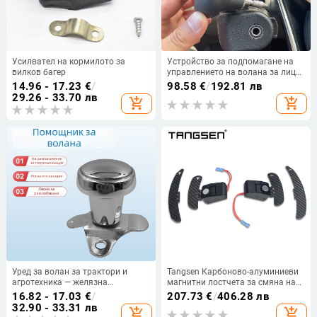
Усилвател на кормилото за
Устройство за подпомагане на
вилков багер
управлението на волана за лица
с увреждания на горните
14.96 - 17.23
€
/
98.58
€
/
192.81 лв
крайници, модел C5, марка
29.26 - 33.70 лв
add_shopping_cart
add_shopping_cart
Nothing.
Уред за волан за трактори и
Tangsen Карбоново-алуминиеви
агротехника — желязна
магнитни лостчета за смяна на
конструкция, XMAXVISION,
скоростите на волана за BMW
16.82 - 17.03
€
/
207.73
€
/
406.28 лв
персонализиране налично,
G/F платформи, серии 1-5,
32.90 - 33.31 лв
add_shopping_cart
add_shopping_cart
възможност за печат на лого
M2/M3/M4