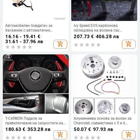
Автомобилен повдигач за
Ivy Speed EVS карбонова
багажник с автоматично
облицовка на волана със
повдигане и регулируема
палетки за превключване за
16.16 - 19.41
€
/
207.73
€
/
406.28 лв
пружина
BMW Серия 3/4/5
31.61 - 37.96 лв
add_shopping_cart
add_shopping_cart
T-CARBON Педали за
Алуминиева основа за волан за
превключване на скоростите на
Chevrolet, съвместима с 5 и 6
волана за Volkswagen –
отвора
180.63
€
/
353.28 лв
50.07
€
/
97.93 лв
карбонови влакна и стъклени
add_shopping_cart
add_shopping_cart
влакна, монтаж с лепило