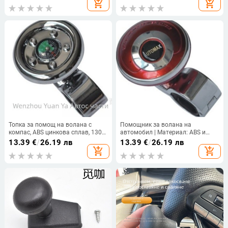
add_shopping_cart
add_shopping_cart
персонализация; печатано лого
Топка за помощ на волана с
Помощник за волана на
компас, ABS цинкова сплав, 130
автомобил | Материал: ABS и
g, персонализирана обработка,
цинкова сплав | Тегло: 130 g |
13.39
€
/
26.19 лв
13.39
€
/
26.19 лв
универсални модели
Персонализиране на
add_shopping_cart
add_shopping_cart
обработката: Да | Съвместимост:
Общи