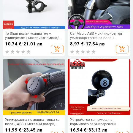
To Shan волан усилвател –
Car Magic ABS + силиконов гел
универсален, материал: смола/
усилваща топка за волан,
желязо, тегло 0.05 кг,
универсална съвместимост, 64 g,
10.74
€
/
21.01 лв
8.97
€
/
17.54 лв
авторизиран частен бранд
размери 750×550
add_shopping_cart
add_shopping_cart
Универсална помощна топка за
Устройство за помощ на
волан, ABS + метални лагери,
кормилото за универсални
универсален модел, 80 g,
автомобили — ABS + алуминиева
11.99
€
/
23.45 лв
16.94
€
/
33.13 лв
персонализируемо
сплав; марка OYANG;