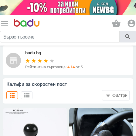
menu
shopping_basket
account_circle
search
badu.bg
store
Рейтинг на търговеца:
4.14
от 5.
Калъфи за скоростен лост
apps
view_list
filter_list
Филтри