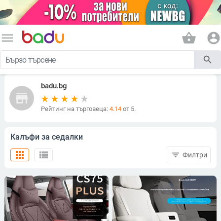
menu
shopping_basket
account_circle
search
badu.bg
store
Рейтинг на търговеца:
4.14
от 5.
Калъфи за седалки
apps
view_list
filter_list
Филтри