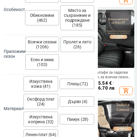
покритие, напълно обгърнат,
плюшен калъф за седалка,
Особеност
специален, нов стил 2023
Място за
Обикновени
съхранение и
(462)
подреждане
(185)
Всички сезони
Пролет и лято
(1206)
(26)
Приложим
сезон
Есен и зима
(103)
Кожена покривка за
GAC Aion RT Калъфи за седалки
автомобилни седалки за Toyota
за автомобили, за всички сезони,
Изкуствена
Corolla — пълно покритие, четири
пълен обхват, перфорирани
277.56
€
/
542.86 лв
286.47 - 325.54
€
/
Плюш (72)
кожа (41)
сезона, специално проектирана
кожени калъфи
560.29 - 636.70 лв
add_shopping_cart
add_shopping_cart
за модел
Оксфорд плат
Дърво (4)
(24)
Материал
Изкуствена
Памук (28)
коприна (32)
Ленен плат (64)