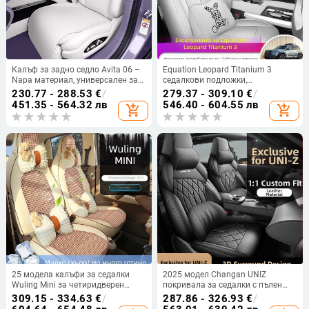
Калъф за задно седло Avita 06 –
Equation Leopard Titanium 3
Napa материал, универсален за
седалкови подложки,
всички сезони, персонализируем,
универсални за всички сезони,
230.77 - 288.53
€
/
279.37 - 309.10
€
/
покритие за конкретен
пълно покритие за седалки
451.35 - 564.32 лв
546.40 - 604.55 лв
add_shopping_cart
add_shopping_cart
автомобил
Titanium 3, автомобилни
интериорни калъфи
25 модела калъфи за седалки
2025 модел Changan UNIZ
Wuling Mini за четиридверен
покривала за седалки с пълен
модел, четвърто поколение
обхват, интелигентно
309.15 - 334.63
€
/
287.86 - 326.93
€
/
Hongguang EV Mini, седалкови
електрическо iDD, дизайн Blue