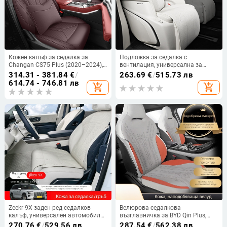
Кожен калъф за седалка за
Подложка за седалка с
Changan CS75 Plus (2020–2024),
вентилация, универсална за
пълен обхват, четири сезона, с
Buick GL8 PHEV 2024, четири
314.31 - 381.84
€
/
263.69
€
/
515.73 лв
възглавница
сезона – вътрешни автомобилни
614.74 - 746.81 лв
add_shopping_cart
add_shopping_cart
аксесоари
Zeekr 9X заден ред седалков
Велюрова седалкова
калъф, универсален автомобилен
възглавничка за BYD Qin Plus,
интериор, дишащ и проветряващ
специален калъф за
270.76
€
/
529.56 лв
287.54
€
/
562.38 лв