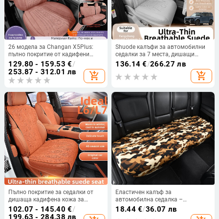
26 модела за Changan X5Plus:
Shuode калъфи за автомобилни
пълно покритие от кадифени
седалки за 7 места, дишащи
калъфи за автомобилни седалки,
възглавници за всички сезони
129.80 - 159.53
€
/
136.14
€
/
266.27 лв
универсално за всички сезони,
253.87 - 312.01 лв
add_shopping_cart
add_shopping_cart
Rams калъфи за седалки
Пълно покритие за седалки от
Еластичен калъф за
дишаща кадифена кожа за
автомобилна седалка –
автомобили Ideal L6/L7/L8/L9,
предпазен калъф за задната
102.07 - 145.40
€
/
18.44
€
/
36.07 лв
съвместимо с калъфи I6 и I8
седалка, водоустойчив,
199.63 - 284.38 лв