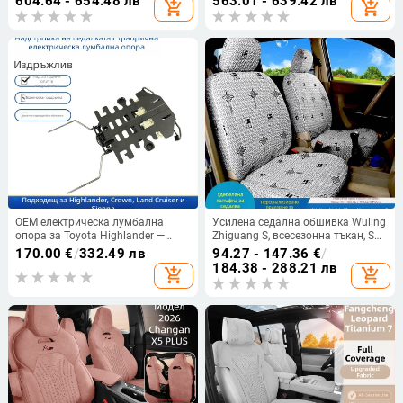
604.64 - 654.48 лв
563.01 - 639.42 лв
add_shopping_cart
add_shopping_cart
възглавници за четирите сезона
Whale, за всички сезони
OEM електрическа лумбална
Усилена седална обшивка Wuling
опора за Toyota Highlander —
Zhiguang S, всесезонна тъкан, SV,
механично обновление без
за единичен ред, 6376
170.00
€
/
332.49 лв
94.27 - 147.36
€
/
повреди
184.38 - 288.21 лв
add_shopping_cart
add_shopping_cart