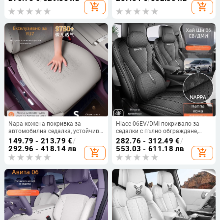
калъф за задните седалки
автомобилна седалка
add_shopping_cart
add_shopping_cart
Napa кожена покривка за
Hiace 06EV/DMI покривало за
автомобилна седалка, устойчива
седалки с пълно обграждане,
на петна, проветряваща и за
специално за модела, луксозно
149.79 - 213.79
€
/
282.76 - 312.49
€
/
всички сезони, съвместима с
четирисезонно дишащо
292.96 - 418.14 лв
553.03 - 611.18 лв
add_shopping_cart
add_shopping_cart
Xiaomi Yu7
автомобилно седалково
покритие