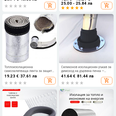
полиестерно влакно, балонна
квадратна форма, с логотип
25.00 - 25.84 лв
add_shopping_cart
add_shopping_cart
форма, квадратна форма,
термична проводимост 0.03
Топлоизолационна
Силиконов изолационен ръкав за
самозалепваща лента за защита
димоход на дървена печка —
на тръби и кабели, устойчива на
антиизгаряне, тръбна слоеста
19.23
€
/
37.61 лв
41.64
€
/
81.44 лв
високи температури,
конструкция, до 280°C,
add_shopping_cart
add_shopping_cart
стъкловлакнеста сърцевина
топлопроводимост 0,03 W/mK