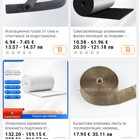
Изолационна тръба от гума и
Самозалепваща алуминиева
пластмаса за индустриална
фолио изолация за покриви –
климатизация и изолация на
огнеустойчива, термо- и
6.94 - 7.45
€
/
10.38 - 61.96
€
/
тръбопроводи, B1
шумоизолация, 0.035 W/mK, клас
13.57 - 14.57 лв
20.30 - 121.18 лв
add_shopping_cart
add_shopping_cart
B1, работна температура 200°C,
микропорозна навивка
Огнеупорна керамична
Базалтова влакнева лента за
влакнеста подложка от
топлоизолация, навивка;
алуминосиликат, ядро: иглена
рефрактерна температура 900°C;
132.20 - 159.15
€
/
17.95
€
/
35.11 лв
подложка от алуминосиликат,
диапазон на работа -50…900°C;