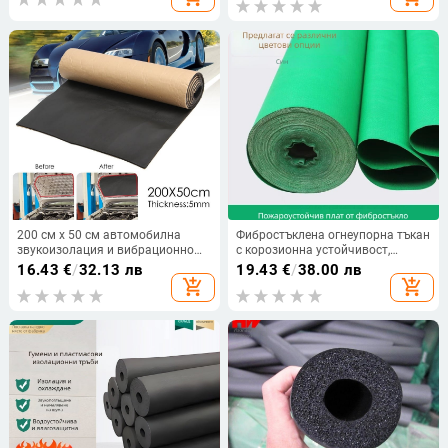
стомана и алуминий • Работна
температура: 200°C •
Топлопроводимост: 0.03 W/mK •
Класа: A
200 см x 50 см автомобилна
Фибростъклена огнеупорна тъкан
звукоизолация и вибрационно
с корозионна устойчивост,
гасене, звукопоглъщаща памучна
покрита за оборудване и
16.43
€
/
32.13 лв
19.43
€
/
38.00 лв
топлоизолация, пяна със
дъждозащитен брезент
add_shopping_cart
add_shopping_cart
затворени клетки, автомобилни
части