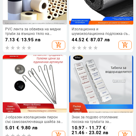
PVC лента за обвивка на медни
Изолационна и
тръби за външно тяло на
шумоизолационна подложка със
климатик – без лепило, изолация,
самозалепващо покритие;
7.13
€
/
13.95 лв
44.52
€
/
87.07 лв
водоустойчива; Спецификации:
основен материал: полиестерно
add_shopping_cart
add_shopping_cart
Материал PVC;
влакно; форма: влакнеста;
Топлопроводимост 0.035;
структура: люспеста;
Работна температура 200;
топлопроводност: 0,056 W/mK;
Удължение при разкъсване ≥30;
работна температура: 200°C
Компресивна якост ≥30
J-образен изолационен пирон
Знак за подово отопление:
със самозаключваща шайба за
посока на тръбата за
мрежа против птици на соларни
разпределител, означение на
5.01
€
/
9.80 лв
10.97 - 11.77
€
/
панели • Материал: неръждаема
геотермалната тръба, клип за
21.46 - 23.02 лв
add_shopping_cart
add_shopping_cart
стомана • Ядро: неръждаема
ориентация на стаята