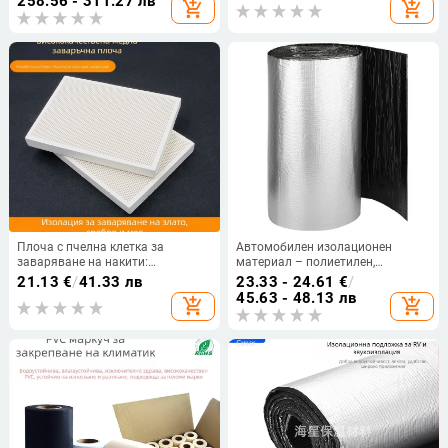
258.56 - 311.27 лв
add_shopping_cart
add_shopping_cart
влакнеста форма, навивка,
топлопроводимост 0.03 W/mK;
огнеустойчивост
основен материал: базалтова
влакна
Плоча с пчелна клетка за
Автомобилен изолационен
заваряване на накити:
материал – полиетилен,
заваряване на злато, сребро и
микропорозна структура,
21.13
€
/
41.33 лв
23.33 - 24.61
€
/
мед; изолационна плоча за
сърцевина полиестерно влакно,
45.63 - 48.13 лв
add_shopping_cart
add_shopping_cart
заваряване; кварцова
навивка, термична проводимост
огнеупорна тухла; инструменти
0.035 W/m·K.
за позлата