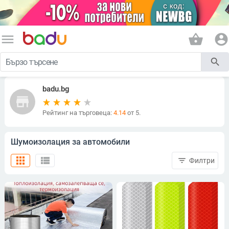
menu
shopping_basket
account_circle
search
badu.bg
store
Рейтинг на търговеца:
4.14
от 5.
Шумоизолация за автомобили
apps
view_list
filter_list
Филтри