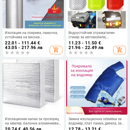
Изолация на покрива, памучна,
Водоустойчив отражателен
устойчива на висока
стикер за автомобили,
температура, огнеупорна кърпа,
електрически превозни средства
22.01 - 111.44
€
/
11.23 - 11.50
€
/
изолационно фолио за таван на
и каски (PET)
43.05 - 217.96 лв
21.96 - 22.49 лв
add_shopping_cart
add_shopping_cart
покрива, самозалепваща се
изолационна плоча за покрив
Изолационен капак за прозорец
Зимна изолационна обвивка за
на кемпер, балонна алуминиева
водомер, плат памук, дебела, за
филмова обвивка, ядро от
водомери с кръгла или
20.74
€
/
40.56 лв
12.78 - 13.21
€
/