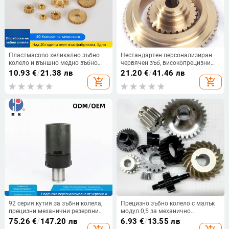
Пластмасово хеликално зъбно
Нестандартен персонализиран
колело и външно медно зъбно
червячен зъб, високопрецизни
колело за персонализирани CNC
механични предавателни части
10.93
€
/
21.38 лв
21.20
€
/
41.46 лв
прецизни части
за автомобили
add_shopping_cart
add_shopping_cart
92 серия кутия за зъбни колела,
Прецизно зъбно колело с малък
прецизни механични резервни
модул 0,5 за механично
части за машини, задвижващи
предаване, персонализирана
75.26
€
/
147.20 лв
6.93
€
/
13.55 лв
компоненти
обработка