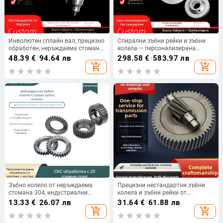
Инволютен сплайн вал, прецизно
Спирални зъбни рейки и зъбни
обработен, неръждаема стомана
колела — персонализирана
303, нестандартни индустриални
модулна система за задвижване,
48.39
€
/
94.64 лв
298.58
€
/
583.97 лв
предавателни компоненти
водачи и аксесоари
add_shopping_cart
add_shopping_cart
Зъбно колело от неръждаема
Прецизни нестандартни зъбни
стомана 304, индустриални
колела и зъбни рейки от
предавателни части,
неръждаема стомана,
13.33
€
/
26.07 лв
31.64
€
/
61.88 лв
цилиндрично зъбно колело с
цилиндрични зъбни колела и
add_shopping_cart
add_shopping_cart
прави зъби, висока прецизност
задвижващи компоненти,
на предаването
персонализирани