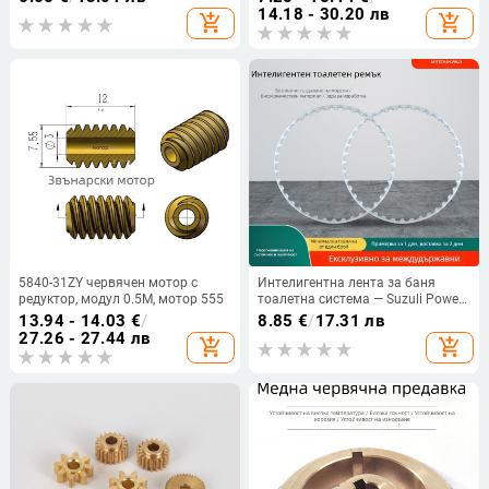
принтери
14.18 - 30.20 лв
add_shopping_cart
add_shopping_cart
5840-31ZY червячен мотор с
Интелигентна лента за баня
редуктор, модул 0.5M, мотор 555
тоалетна система — Suzuli Power,
код на продукта 11111,
13.94 - 14.03
€
/
8.85
€
/
17.31 лв
полиуретан, безшевен нейлон,
27.26 - 27.44 лв
add_shopping_cart
add_shopping_cart
автоматично задвижване