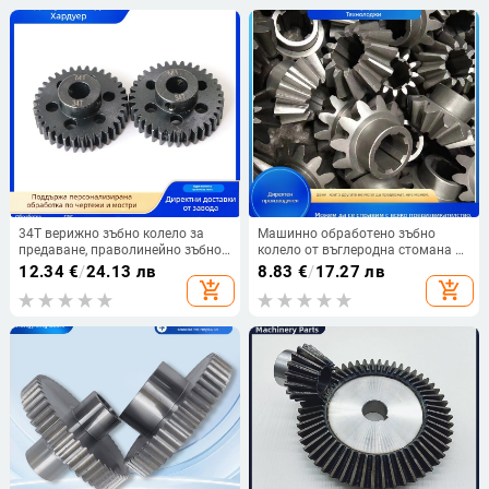
34T верижно зъбно колело за
Машинно обработено зъбно
предаване, праволинейно зъбно
колело от въглеродна стомана с
колело, закалено повърхностно
твърда повърхност на зъбите,
12.34
€
/
24.13 лв
8.83
€
/
17.27 лв
зъбно колело, моторно зъбно
моторно носещо зъбно колело и
add_shopping_cart
add_shopping_cart
колело в различни размери
рейка — висока прецизност на
предаването