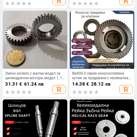
add_shopping_cart
add_shopping_cart
Зъбно колело с малък модул за
Ba000-3 серия конуснозъбена
цилиндрични мотори, модул 1, 15
кутия за предаване с хеликална
зъба
зъбна предавка за директно
31.31
€
/
61.24 лв
14.38
€
/
28.12 лв
задвижване
add_shopping_cart
add_shopping_cart