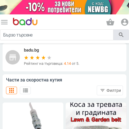
menu
shopping_basket
account_circle
search
badu.bg
store
Рейтинг на търговеца:
4.14
от 5.
Части за скоростна кутия
apps
view_list
filter_list
Филтри