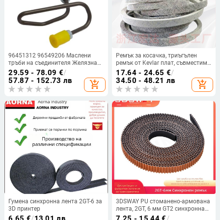
96451312 96549206 Маслени
Ремък за косачка, триъгълен
тръби на съединителя Желязна
ремък от Kevlar плат, съвместим
тръба на колектора Твърд
с John Deere
29.59 - 78.09
€
/
17.64 - 24.65
€
/
маркуч за Buick Excelle 1.6 2004
57.87 - 152.73 лв
34.50 - 48.21 лв
add_shopping_cart
add_shopping_cart
2005 2006 2007 2008 2009 2010-
2016
Гумена синхронна лента 2GT-6 за
3DSWAY PU стоманено-армована
3D принтер
лента, 2GT, 6 мм GT2 синхронна
задвижваща лента за 3D
6.65
€
/
13.01 лв
7.25 - 15.44
€
/