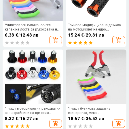
Универсален силиконов гел
Точкова модифицирана дръжка
капак на лоста за ръкохватка на
на мотоциклет на едро,
спирачката Планински шосеен
универсална скутер, неплъзгаща
6.38
€
/
12.48 лв
15.24
€
/
29.81 лв
велосипед Колоездене Защитен
се дръжка, гумена дръжка на
add_shopping_cart
add_shopping_cart
капак Протектор Ръкав MTB
дросела
аксесоари
1 чифт мотоциклетни ръкохватки
1 чифт бутикова защитна
за накрайници на щепсела
екипировка, мека
Дръжки от алуминиева сплав
противоплъзгаща спирачна
8.32
€
/
16.27 лв
18.67
€
/
36.52 лв
Капачки за щепсели на
дръжка, силиконов ръкав,
add_shopping_cart
add_shopping_cart
кормилото Аксесоари за
мотоциклет, велосипед, защитно