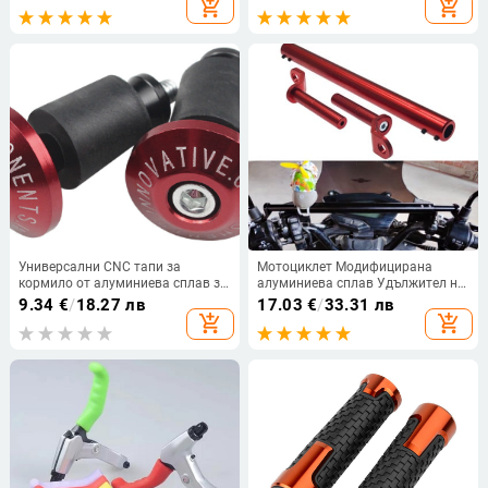
add_shopping_cart
add_shopping_cart
на спирачния лост Протектор
части за мотоциклет, скутер,
Капак на кормилото 1 чифт
велосипед
Универсални CNC тапи за
Мотоциклет Модифицирана
кормило от алуминиева сплав за
алуминиева сплав Удължител на
мотоциклети и електрически
кормилото Балансираща щанга
9.34
€
/
18.27 лв
17.03
€
/
33.31 лв
превозни средства, скутери и
Електрическа кола
add_shopping_cart
add_shopping_cart
офроуд превозни средства.
Многофункционална скоба за
фар Мото аксесоари