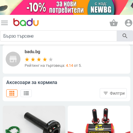
menu
shopping_basket
account_circle
search
badu.bg
store
Рейтинг на търговеца:
4.14
от 5.
Аксесоари за кормила
apps
view_list
filter_list
Филтри