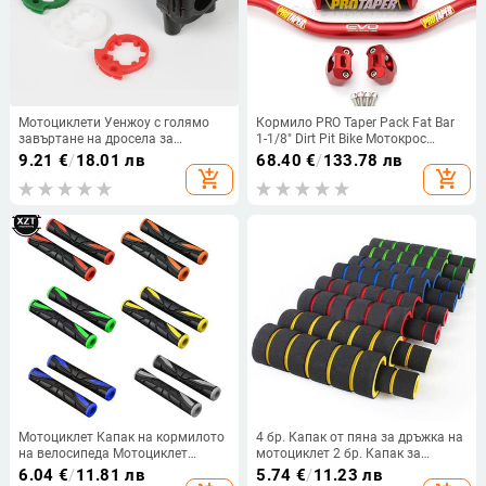
Мотоциклети Уенжоу с голямо
Кормило PRO Taper Pack Fat Bar
завъртане на дросела за
1-1/8" Dirt Pit Bike Мотокрос
ускорение, превключвател на
Мотоциклет Кормило 810 mm
9.21
€
/
18.01 лв
68.40
€
/
133.78 лв
дросела, двойни дросели,
дължина 28 mm PRO алуминий
add_shopping_cart
add_shopping_cart
кормило от алуминиева сплав
Мотоциклет Капак на кормилото
4 бр. Капак от пяна за дръжка на
на велосипеда Мотоциклет
мотоциклет 2 бр. Капак за
Гумена мека ръкохватка
ръкохватка на кормилото 2 бр.
6.04
€
/
11.81 лв
5.74
€
/
11.23 лв
Противоплъзгаща се ръкохватка
Капак за лостове Мотоциклетни