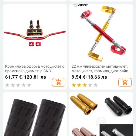
модификация Протектор за
покритие, аксесоари
дръжки
Кормило за офроуд мотоциклет с
22 мм универсален мотоциклет,
променлив диаметър CNC
мотоциклет, кормило, дирт байк,
модифициран предпазител за
питбайк, количка, регулируем
61.77
€
/
120.81 лв
9.54
€
/
18.66 лв
гръдния кош и комплект против
прът, балансираща щанга,
add_shopping_cart
add_shopping_cart
падане EVO PRO 28 мм насочено
кръстосана дръжка, подсилени
кормило
ръкохватки