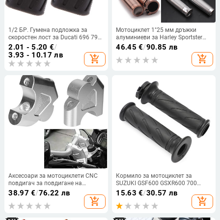
1/2 БР. Гумена подложка за
Мотоциклет 1"25 мм дръжки
скоростен лост за Ducati 696 796
алуминиеви за Harley Sportster
795 1100 Силиконов спирачен
883 1200 XL VRSC Touring Dyna
2.01 - 5.20
€
/
46.45
€
/
90.85 лв
лост Подложка за крака Капак
Softail Custom 96-UP
3.93 - 10.17 лв
add_shopping_cart
add_shopping_cart
на педала Подложка за крака
Аксесоари за мотоциклети CNC
Кормило за мотоциклет за
повдигач за повдигане на
SUZUKI GSF600 GSXR600 700
кормилото за BMW GS 1200 1250
1000 K1-K9 GSX1300 Hayabusa
38.97
€
/
76.22 лв
15.63
€
/
30.57 лв
R1200GS R1250GS Adventure
1300 B-King DL650A AN400A
add_shopping_cart
add_shopping_cart
R1250RS S1000XR R1200R
SV650/A TU250X Дръжки