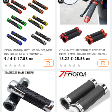
2PCS Мотоциклет Велосипед Мек
2PCS мотоциклетни ръкохватки
против хлъзгане кормило
ръчен гумен педал велосипедист
Спирачна дръжка Silic Sleeve
скутер ръкохватки на кормилото
9.14
€
/
17.88 лв
13.22
€
/
25.86 лв
Мотоциклет Велосипед Дръжки
модифицирана ръкохватка на
add_shopping_cart
add_shopping_cart
Защитен капак Аксесоари
дросела завъртане Grip Settle
Handle Grips