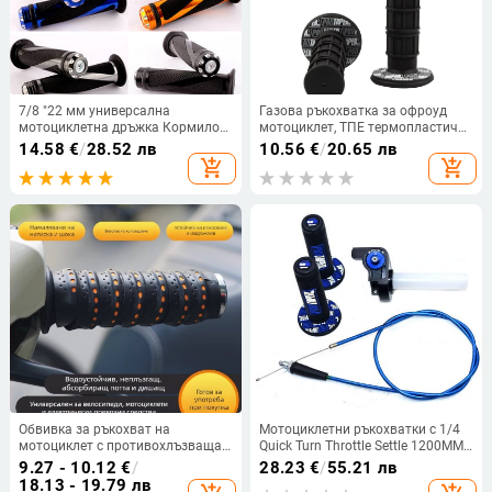
7/8 "22 мм универсална
Газова ръкохватка за офроуд
мотоциклетна дръжка Кормило
мотоциклет, ТПЕ термопластичен
Ръчна ръкохватка за Kawasaki
еластомер, противохлъзгаща и
14.58
€
/
28.52 лв
10.56
€
/
20.65 лв
Honda Yamaha Suzuki Benelli
износоустойчива, дебела
add_shopping_cart
add_shopping_cart
Ducati
Обвивка за ръкохват на
Мотоциклетни ръкохватки с 1/4
мотоциклет с противохлъзваща
Quick Turn Throttle Settle 1200MM
повърхност, PVC, водоустойчива
дроселов кабел за PRO TAPER
9.27 - 10.12
€
/
28.23
€
/
55.21 лв
Handlebar Dirt Pit Bike Motocross
18.13 - 19.79 лв