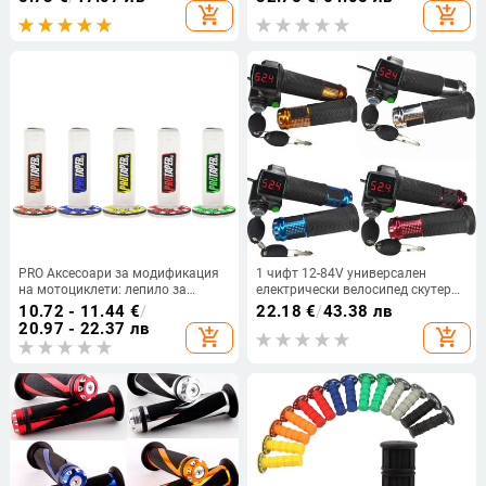
удобни ръкохватки, капак за
с поларена подплата (модел за
add_shopping_cart
add_shopping_cart
ръкавици, части за мотоциклет,
езда)
аксесоари
PRO Аксесоари за модификация
1 чифт 12-84V универсален
на мотоциклети: лепило за
електрически велосипед скутер
ръкохватки и универсален калъф
Twist Throttle Дръжка на дросела
10.72 - 11.44
€
/
22.18
€
/
43.38 лв
за ръкохватки за офроуд
с LED дисплей за напрежение и
20.97 - 22.37 лв
add_shopping_cart
add_shopping_cart
мотоциклети
превключвател на скоростта
Части за електронни велосипеди