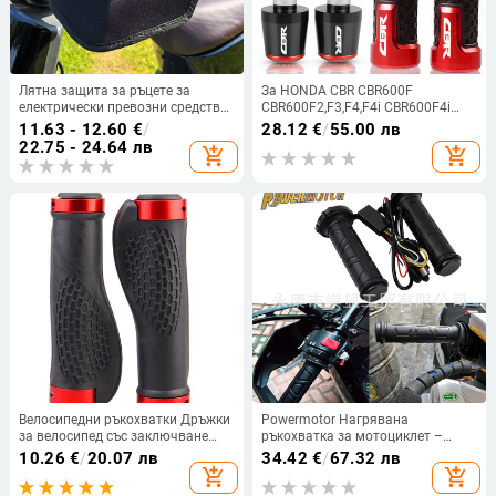
Лятна защита за ръцете за
За HONDA CBR CBR600F
електрически превозни средства
CBR600F2,F3,F4,F4i CBR600F4i
– покривало за ръкохватки,
CBR600 CBR900 CBR900RR
11.63 - 12.60
€
/
28.12
€
/
55.00 лв
слънцезащита, водо- и
CBR650F CB650F CB250R Краища
22.75 - 24.64 лв
add_shopping_cart
add_shopping_cart
ветроустойчив 3D защитник за
на дръжките на мотоциклета
ръце
Велосипедни ръкохватки Дръжки
Powermotor Нагрявана
за велосипед със заключване
ръкохватка за мотоциклет –
Кормило с двустранно
енергоспестяваща, регулируема,
10.26
€
/
20.07 лв
34.42
€
/
67.32 лв
заключване Кормило за менгеме
водоустойчива, универсална,
add_shopping_cart
add_shopping_cart
MTB Кормило за велосипеди
гума