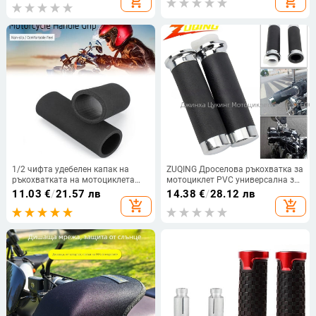
add_shopping_cart
add_shopping_cart
Parts
1/2 чифта удебелен капак на
ZUQING Дроселова ръкохватка за
ръкохватката на мотоциклета
мотоциклет PVC универсална за
Пяна против хлъзгане
ръкохватки дишаща
11.03
€
/
21.57 лв
14.38
€
/
28.12 лв
Вибрационен капак на
водоустойчива износоустойчива
add_shopping_cart
add_shopping_cart
ръкохватката Аксесоари за
мотоциклети Части