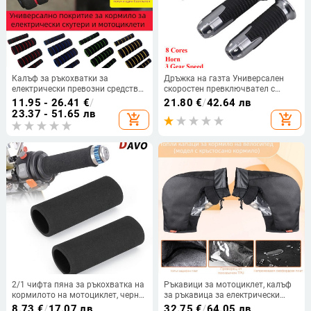
Калъф за ръкохватки за
Дръжка на газта Универсален
електрически превозни средства
скоростен превключвател с
и мотори — аксесоари за
клаксон 60V Части за
11.95 - 26.41
€
/
21.80
€
/
42.64 лв
модификация, газ, антифриз,
модификация на електрически
23.37 - 51.65 лв
add_shopping_cart
add_shopping_cart
противохлъзваща гъба, мек гел
автомобили за електрически
скутер Harley Citycoco
2/1 чифта пяна за ръкохватка на
Ръкавици за мотоциклет, калъф
кормилото на мотоциклет, черна
за ръкавица за електрически
противоплъзгаща вибрация,
автомобили, зимен топъл калъф
8.73
€
/
17.07 лв
32.75
€
/
64.05 лв