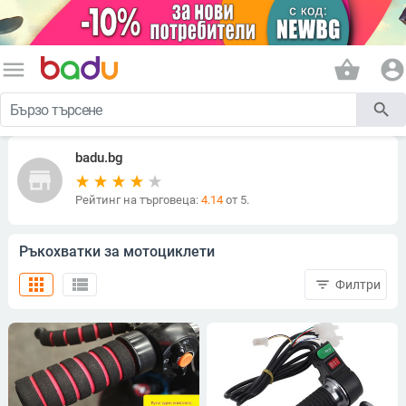
menu
shopping_basket
account_circle
search
badu.bg
store
Рейтинг на търговеца:
4.14
от 5.
Ръкохватки за мотоциклети
apps
view_list
filter_list
Филтри