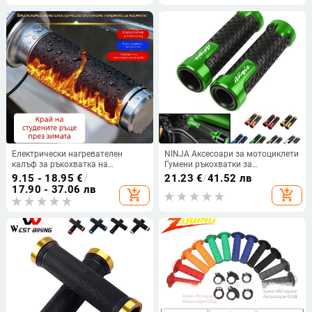
Неплъзгащи се Аксесоари за
велосипеди за велосипеди
Електрически нагревателен
NINJA Аксесоари за мотоциклети
калъф за ръкохватка на
Гумени ръкохватки за
мотоциклет, водоустойчив,
ръкохватки Бар Краен гел за
9.15 - 18.95
€
/
21.23
€
/
41.52 лв
антихлъзгав, износоустойчив,
Kawasaki Ninja 250 300 400 650
17.90 - 37.06 лв
add_shopping_cart
add_shopping_cart
универсален
1000 H2 H2R 250R 2013-2022