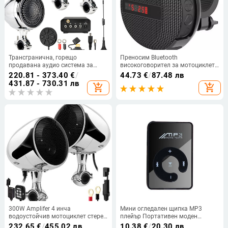
Трансгранична, горещо
Преносим Bluetooth
продавана аудио система за
високоговорител за мотоциклет
мотоциклети, 600 вата, с
Безжичен високоговорител за
220.81 - 373.40
€
/
44.73
€
/
87.48 лв
дистанционно управление на
велосипед със силен звук 5.0 IP65
431.87 - 730.31 лв
add_shopping_cart
add_shopping_cart
силата на звука, висока мощност,
Водоустойчив външен
Bluetooth, USB, FM, SUX,
високоговорител
многофункционалност
300W Amplifer 4 инча
Мини огледален щипка MP3
водоустойчив мотоциклет стерео
плейър Портативен моден
Bluetooth радио
спортен USB цифров музикален
232.65
€
/
455.02 лв
10.38
€
/
20.30 лв