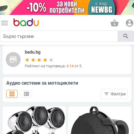
menu
shopping_basket
account_circle
search
badu.bg
store
Рейтинг на търговеца:
4.14
от 5.
Аудио системи за мотоциклети
apps
view_list
filter_list
Филтри