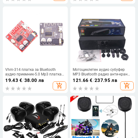
12V
Vhm-314 платка за Bluetooth
Мотоциклетен аудио субуфер
аудио приемник-5.0 Mp3 платка
MP3 Bluetooth радио анти-кран
за декодер без загуби Комплекти
кормило 12v модификация на
19.43
€
/
38.00 лв
121.66
€
/
237.95 лв
Направи си сам
клаксон
add_shopping_cart
add_shopping_cart