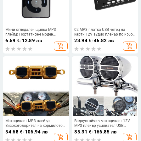
Мини огледален щипка MP3
02 MP3 платка USB четец на
плейър Портативен моден
карти 12V аудио плейър по избор
спортен USB цифров музикален
5V Bluetooth 2
6.59
€
/
12.89 лв
23.94
€
/
46.82 лв
плейър Micro SD TF карта Медиен
add_shopping_cart
add_shopping_cart
плейър
Мотоциклет MP3 плейър
Водоустойчив мотоциклет 12V
Високоговорител на кормилото
MP3 плейър усилвател USB
Bluetooth музика FM радио
Bluetooth-съвместим музикален
54.68
€
/
106.94 лв
85.31
€
/
166.85 лв
Водоустойчива регулируема
плейър FM радио матиран стерео
add_shopping_cart
add_shopping_cart
скоба Аудио за велосипед Стерео
високоговорител MT473