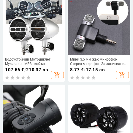
Водоустойчив Мотоциклет
Мини 3,5 мм жак Микрофон
Музикален MP3 плейър
Стерео микрофон За записване
Усилвател 12V FM радио USB
на мобилен телефон Студио
107.56
€
/
210.37 лв
8.77
€
/
17.15 лв
Съвместим с Bluetooth Стерео
Интервю Микрофон 4 пина За
add_shopping_cart
add_shopping_cart
високоговорител за мотоциклет
смартфон
Високоговорител