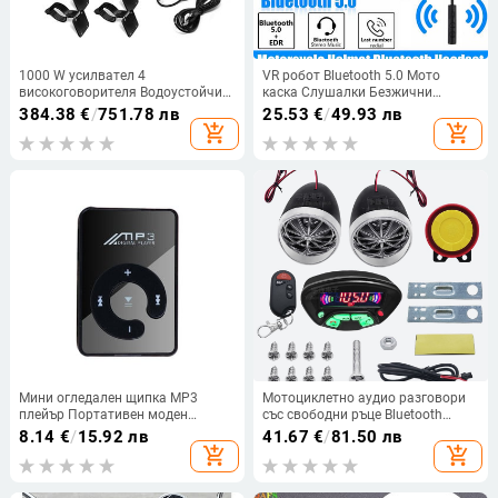
1000 W усилвател 4
VR робот Bluetooth 5.0 Мото
високоговорителя Водоустойчив
каска Слушалки Безжични
мотоциклет Аудио ATV UTV
хендсфри Стерео слушалки
384.38
€
/
751.78 лв
25.53
€
/
49.93 лв
Лодка Bluetooth Стерео система с
Мотоциклетна каска Слушалки
add_shopping_cart
add_shopping_cart
FM радио, USB, AUX, SD карта Mp3
MP3 високоговорител
Мини огледален щипка MP3
Мотоциклетно аудио разговори
плейър Портативен моден
със свободни ръце Bluetooth
спортен USB цифров музикален
високоговорител водоустойчив
8.14
€
/
15.92 лв
41.67
€
/
81.50 лв
плейър Micro SD TF карта Медиен
FM MP3 мотоциклетно аудио
add_shopping_cart
add_shopping_cart
плейър
против кражба