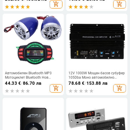
високоговорители ATV UTV аудио
плейър Micro SD TF карта Медиен
add_shopping_cart
add_shopping_cart
система с USB AUX MP3
плейър
Автомобилен Bluetooth MP3
12V 1000W Мощен басов субуфер
Мотоциклет Bluetooth Нов
105Dba Моно автомобилно
дисплей Bluetooth MP3 518
аудио Усилвател с висока
44.33
€
/
86.70 лв
78.68
€
/
153.88 лв
Високоговорител Cross-Bike
мощност Усилвател Платка за
add_shopping_cart
add_shopping_cart
термично претоварване Защита
на мощния бас