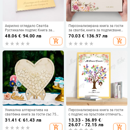
Акрилно огледало Сватба
Персонализирана книга за гости
Рустикален подпис Книга за
за сватби, книга за подписване
гости Персонализирано
на сватби, сватбени подаръци,
48.06
€
/
94.00 лв
70.03
€
/
136.97 лв
издълбаване Име и дата на
кръщене, книга за гости за
add_shopping_cart
add_shopping_cart
двойка Персонализирани
рожден ден
сватбени подаръци
Уникална алтернатива на
Персонализирана книга за гости
сватбена книга за гости със 75
с подпис на пръстови отпечатъци
бр. Дървени сърца с дървена
Mi Primera Comunion с рус ангел,
31.41
€
/
61.43 лв
13.33 - 36.89
€
/
рамка Drop Box Книги за гости
подарък за кръщение за първо
26.07 - 72.15 лв
add_shopping_cart
add_shopping_cart
свето причастие