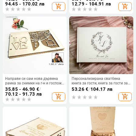
Дървен сватбен албум Книга за
Сватбена кутия 3D Дървена
94.45 - 170.02 лв
12.79 - 104.91 лв
add_shopping_cart
add_shopping_cart
гости за кръщене Булчински душ
кутия Книга за гости
Направи си сам нова дървена
Персонализирана сватбена
рамка за снимки на г-н и госпожа
книга за гости, книга за гости за
MRMRS Книга за вписване на
сватба или книга за подписване
35.85 - 46.90
€
/
53.26
€
/
104.17 лв
сватбени гости Книга за гости
на годежни партита, книга за
70.12 - 91.73 лв
add_shopping_cart
add_shopping_cart
със сватбен подпис
подписване за сватби