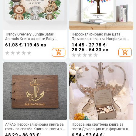
Trendy Greenery Jungle Safari
Персонализирано име Дата
Animals Книга за гости Baby
Пръстов отпечатък Направи си
Shower, рожден ден, книга с
сам рисунка на листа на
61.08
€
/
119.46 лв
14.45 - 27.78
€
/
дневник на бебето, книга за гости
сватбено дърво за сватба или
28.26 - 54.33 лв
add_shopping_cart
add_shopping_cart
Baby Shower, 36 листа
сувенир за годишнина от сватба
(включена мастилница)
A4/A5 Персонализирана книга за
Прозрачна сватбена книга за
гости за сватба Книга за гости за
гости Декорация във формата на
сватба Anchor Wishes Книга
сърце Рустик Сладко сърце Кутия
48.29 - 86.93
€
/
6.54 - 53.64
€
/