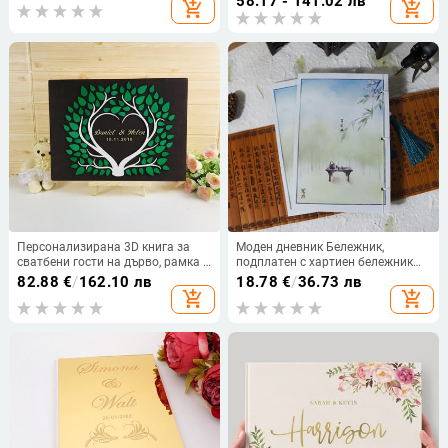
58.17 - 141.02 лв
add_shopping_cart
add_shopping_cart
Дропшиппинг
Персонализирана 3D книга за
Моден дневник Бележник,
сватбени гости на дърво, рамка с
подплатен с хартиен бележник
персонализирано име и дата
A5 Бележник Изискана колекция
82.88
€
/
162.10 лв
18.78
€
/
36.73 лв
Книга за любовни подписи,
от цветя Word Book Подвързия
add_shopping_cart
add_shopping_cart
рустикална книга за гости
Ново
Сватбени идеи декор