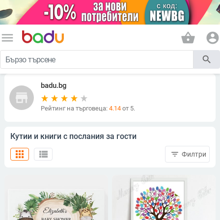
menu
shopping_basket
account_circle
search
badu.bg
store
Рейтинг на търговеца:
4.14
от 5.
Кутии и книги с послания за гости
apps
view_list
filter_list
Филтри