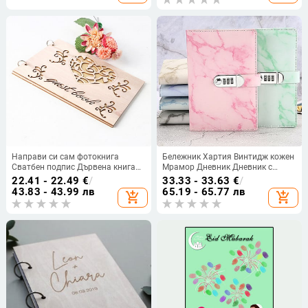
Направи си сам фотокнига
Бележник Хартия Винтидж кожен
Сватбен подпис Дървена книга
Мрамор Дневник Дневник с
със сърца Персонализирана
комбиниран код за заключване
22.41 - 22.49
€
/
33.33 - 33.63
€
/
сватбена украса Рустикална
на парола Бележник Училищни
43.83 - 43.99 лв
65.19 - 65.77 лв
add_shopping_cart
add_shopping_cart
сватбена книга за гости Парти
канцеларски материали
декор Favorb