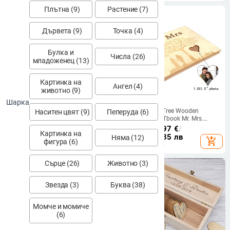
Подаръци
Плътна (9)
Растение (7)
Дървета (9)
Точка (4)
Булка и
Числа (26)
младоженец (13)
Картинка на
Ангел (4)
животно (9)
Шарка
Книга за влизане с декор във
MR MRS Heart Tree Wooden
Наситен цвят (9)
Пеперуда (6)
формата на диамант Инструмент
Wedding Gues Tbook Mr. Mrs.
за влизане Дървена сватбена
Photo Frame Книга за
70.23
€
/
137.36 лв
17.32 - 35.97
€
/
Картинка на
декорация за Baby Shower
регистрация на сватбени гости
33.87 - 70.35 лв
Няма (12)
add_shopping_cart
add_shopping_cart
фигура (6)
Абитуриентско парти Книга за
Книга за сватбени автографи
гости Перфектни подаръци
Книга за регистрация
Сърце (26)
Животно (3)
Звезда (3)
Буква (38)
Момче и момиче
(6)