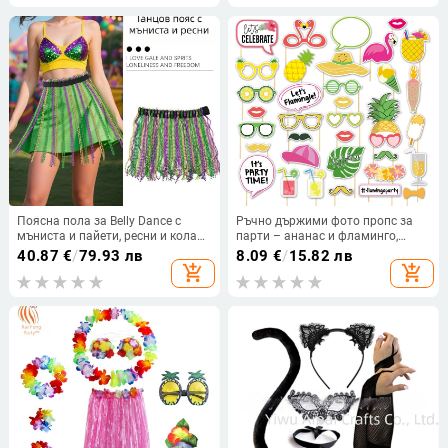
Поясна пола за Belly Dance с
Ръчно държими фото пропс за
мъниста и пайети, ресни и колан
парти – ананас и фламинго,
за талия, шита танцова пола
хартиени бради (Материал:
40.87
€
/
79.93 лв
8.09
€
/
15.82 лв
хартия; Процес: ръчна
add_shopping_cart
add_shopping_cart
изработка; Персонализация: Да;
Категория: аксесоари за грим и
костюми)