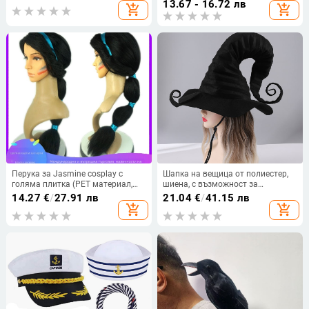
13.67 - 16.72 лв
add_shopping_cart
add_shopping_cart
Перука за Jasmine cosplay с
Шапка на вещица от полиестер,
голяма плитка (PET материал,
шиена, с възможност за
пришиване, персонализирана
персонализиране, реквизит за
14.27
€
/
27.91 лв
21.04
€
/
41.15 лв
обработка, лицензиран частен
костюм
add_shopping_cart
add_shopping_cart
етикет)