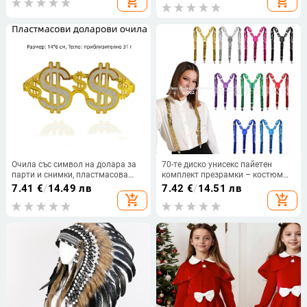
add_shopping_cart
add_shopping_cart
алуминиева сплав, комплект A5
Очила със символ на долара за
70-те диско унисекс пайетен
парти и снимки, пластмасова
комплект презрамки – костюм
конструкция, полумеханична
аксесоар, ръчна изработка, плат
7.41
€
/
14.49 лв
7.42
€
/
14.51 лв
изработка, пропс за грим и
add_shopping_cart
add_shopping_cart
облекло, марка Five babies fight
for blessing