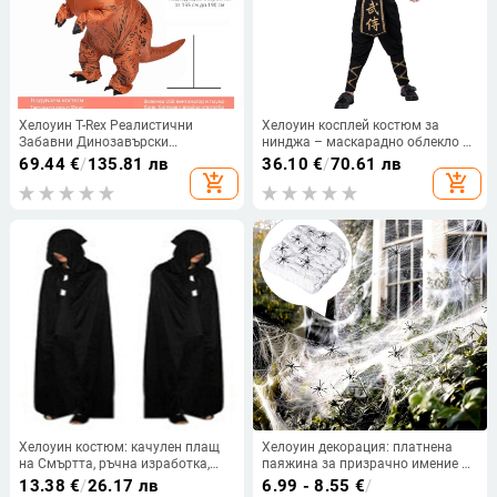
Хелоуин T-Rex Реалистични
Хелоуин косплей костюм за
Забавни Динозавърски
нинджа – маскарадно облекло с
Надуваеми Дрехи Празнично
тема Непобедим воин на
69.44
€
/
135.81 лв
36.10
€
/
70.61 лв
Парти Забавно Шоу Динозавър
смъртта
add_shopping_cart
add_shopping_cart
Дрехи Рокля
Хелоуин костюм: качулен плащ
Хелоуин декорация: платнена
на Смъртта, ръчна изработка,
паяжина за призрачно имение —
платнен реквизит
разтеглива еластична нишка за
13.38
€
/
26.17 лв
6.99 - 8.55
€
/
паяк, памучен паяк