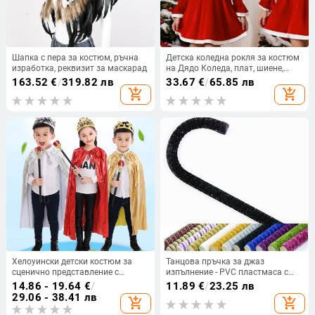
Шапка с пера за костюм, ръчна
Детска коледна рокля за костюм
изработка, реквизит за маскарад
на Дядо Коледа, плат, шиене,
реквизит за гримиране, готова за
163.52
€
/
319.82 лв
33.67
€
/
65.85 лв
употреба
add_shopping_cart
add_shopping_cart
Хелоуински детски костюм за
Танцова пръчка за джаз
сценично представление с
изпълнение - PVC пластмаса с
мантия — крал, принц или
лента от onion velvet, ръчна
14.86 - 19.64
€
/
11.89
€
/
23.25 лв
принцеса
изработка, възможна
29.06 - 38.41 лв
add_shopping_cart
add_shopping_cart
персонализация, подходяща за
фитнес и танцови изпълнения