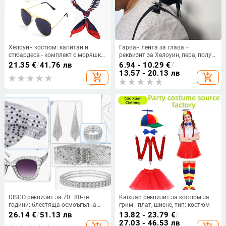
Хелоуин костюм: капитан и
Гарван лента за глава –
стюардеса - комплект с моряшка
реквизит за Хелоуин, пера, полу
шапка, копринен шал, капитанска
ръчна и полу механична
21.35
€
/
41.76 лв
6.94 - 10.29
€
/
шапка и слънчеви очила
изработка, реквизит за грим и
13.57 - 20.13 лв
add_shopping_cart
add_shopping_cart
костюм
DISCO реквизит за 70–80-те
Kaixuan реквизит за костюм за
години: блестяща осмоъгълна
грим - плат, шиене, тип: костюм
шапка с пайети, очила и
26.14
€
/
51.13 лв
13.82 - 23.79
€
/
геометрични обеци от
27.03 - 46.53 лв