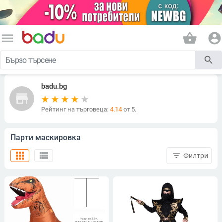
menu
shopping_basket
account_circle
search
badu.bg
store
Рейтинг на търговеца:
4.14
от 5.
Парти маскировка
apps
view_list
filter_list
Филтри