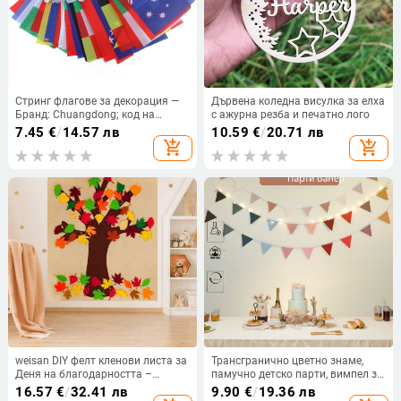
Стринг флагове за декорация —
Дървена коледна висулка за елха
Бранд: Chuangdong; код на
с ажурна резба и печатно лого
продукта: Customized string
7.45
€
/
14.57 лв
10.59
€
/
20.71 лв
flags/pegs; платно за знаме:
add_shopping_cart
add_shopping_cart
полиестер; печат на лого:
възможен; метод на печат: сито и
дигитален печат
weisan DIY фелт кленови листа за
Трансгранично цветно знаме,
Деня на благодарността –
памучно детско парти, вимпел за
комплект със 52 листа,
рожден ден, европейска и
16.57
€
/
32.41 лв
9.90
€
/
19.36 лв
самозалепващи висулки
американска декорация за стена,