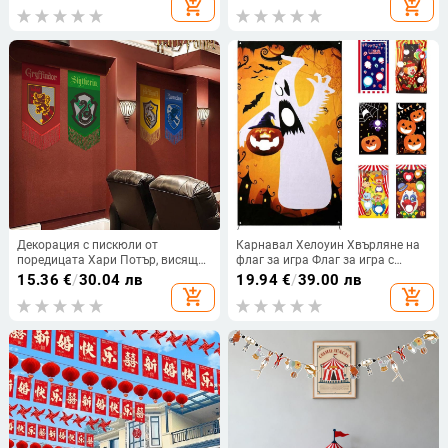
add_shopping_cart
add_shopping_cart
вимпел, оформление на детска
градина
Декорация с пискюли от
Карнавал Хелоуин Хвърляне на
поредицата Хари Потър, висящо
флаг за игра Флаг за игра с
знаме, Ktv тематична декорация,
торби с пясък Флаг за цирков
15.36
€
/
30.04 лв
19.94
€
/
39.00 лв
цветно характерно знаме,
клоун Amazon
add_shopping_cart
add_shopping_cart
висящо знаме, парти знаме