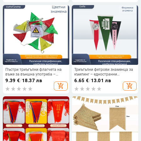
на лого
Пъстри триъгълни флагчета на
Триъгълни фетрови знаменца за
въже за външна употреба –
къмпинг – едностранни
декоративна гирлянда за
декоративни флагове за палатка
9.39
€
/
18.37 лв
6.65
€
/
13.01 лв
откривания, празници и сватби
add_shopping_cart
add_shopping_cart