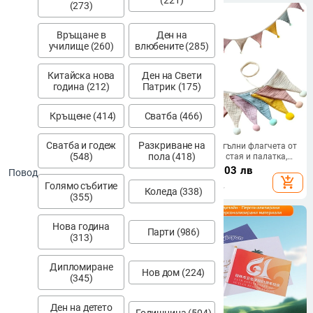
(221)
(273)
Връщане в
Ден на
училище (260)
влюбените (285)
Китайска нова
Ден на Свети
година (212)
Патрик (175)
Кръщене (414)
Сватба (466)
Сватба и годеж
Разкриване на
Външни PVC водоустойчиви
Велурени триъгълни флагчета от
(548)
пола (418)
триъгълни знаменца за рождени
плат за детска стая и палатка,
дни, цветни мини флагчета в
цветни флагчета и котешки
6.29
€
/
12.30 лв
10.75
€
/
21.03 лв
Повод
гирлянд за окачване, с печат на
мотив
add_shopping_cart
add_shopping_cart
Голямо събитие
лого
Коледа (338)
(355)
Нова година
Парти (986)
(313)
Дипломиране
Нов дом (224)
(345)
Ден на детето