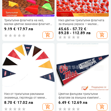
Триъгълни флагчета на низ,
Низ цветни триъгълни флагчета
малки цветни закачени флагчета,
за външна украса — малки
украса за откриване, строителни
червени флагчета за сватби и
9.19
€
/
17.97 лв
45.65 - 57.72
€
/
обекти, сватбени тържества и
детски градини
89.28 - 112.89 лв
add_shopping_cart
add_shopping_cart
празници
Низ от триъгълни рекламни
Цветни филцови триъгълни
знаменца, гирлянда от мини
флагове за външна къмпинг
разноцветни флагчета с цифров
декорация, нетъкан плат, размер
8.70
€
/
17.02 лв
6.49
€
/
12.69 лв
печат
20x45 см, без флагшток,
add_shopping_cart
add_shopping_cart
възможност за дигитален печат