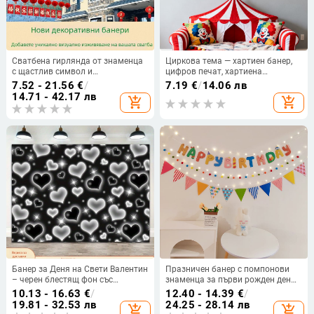
Сватбена гирлянда от знаменца
Циркова тема — хартиен банер,
с щастлив символ и
цифров печат, хартиена
фенери‑ветрило | материя Chun
повърхност, без стойка, 0427
7.52 - 21.56
€
/
7.19
€
/
14.06 лв
yafang | цифров печат | без
14.71 - 42.17 лв
add_shopping_cart
add_shopping_cart
флагпост
Банер за Деня на Свети Валентин
Празничен банер с помпонови
– черен блестящ фон със
знаменца за първи рожден ден
сърцевидна форма за снимки
на бебе — декорация за парти с
10.13 - 16.63
€
/
12.40 - 14.39
€
/
текст Happy Birthday
19.81 - 32.53 лв
24.25 - 28.14 лв
add_shopping_cart
add_shopping_cart