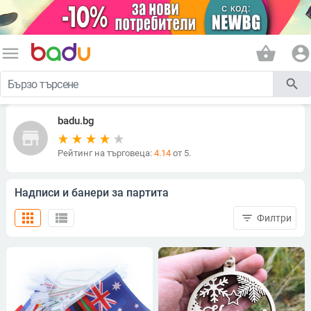
menu
shopping_basket
account_circle
search
badu.bg
store
Рейтинг на търговеца:
4.14
от 5.
Надписи и банери за партита
apps
view_list
filter_list
Филтри