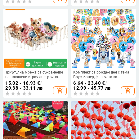
Триъгълна мрежа за съхранение
Комплект за рожден ден с тема
на плюшени играчки — ръчно
Брус: банер, флагчета за
плетена памучна въжена мрежа
дърпане, украса за торта и
15.02 - 16.93
€
/
6.64 - 23.40
€
/
за закачане в ъгъл със пискюли
спирални балони
29.38 - 33.11 лв
12.99 - 45.77 лв
add_shopping_cart
add_shopping_cart