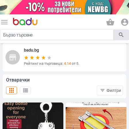
menu
shopping_basket
account_circle
search
badu.bg
store
Рейтинг на търговеца:
4.14
от 5.
Отварачки
apps
view_list
filter_list
Филтри