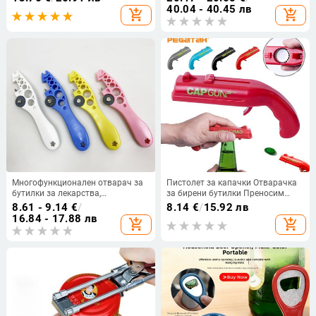
надолу от неръждаема стомана
многофункционален отварач за
40.04 - 40.45 лв
add_shopping_cart
add_shopping_cart
Отварачка за капачки за сода за
бутилки, многофункционален
вино, бира Кухненски аксесоари
отварач за консерви, спестяващ
труд
Многофункционален отварач за
Пистолет за капачки Отварачка
бутилки за лекарства,
за бирени бутилки Преносим
пластмасов
пистолет за отваряне на напитки
8.61 - 9.14
€
/
8.14
€
/
15.92 лв
Пистолет за изстрелване на
16.84 - 17.88 лв
add_shopping_cart
add_shopping_cart
капачка Кухненски парти
Консумативи Бар Инструмент
Кухненски аксесоари