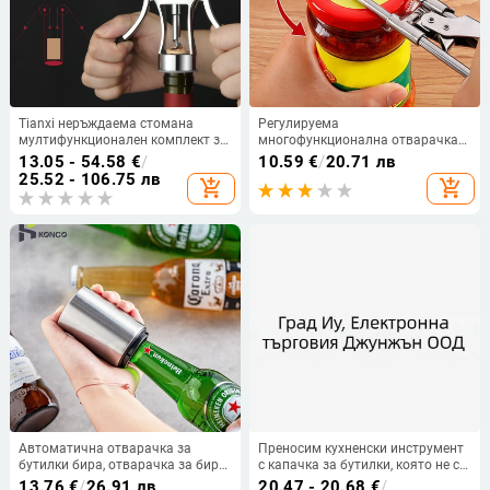
Tianxi неръждаема стомана
Регулируема
мултифункционален комплект за
многофункционална отварачка
отваряне на бутилки за вино и
за капачки за бутилки Капаци от
13.05 - 54.58
€
/
10.59
€
/
20.71 лв
бира – персонализиран за
неръждаема стомана Отварачка
25.52 - 106.75 лв
add_shopping_cart
add_shopping_cart
домашна употреба
за буркани Спестяваща труд
винтова отварачка за консерви
за кухненски инструменти
Автоматична отварачка за
Преносим кухненски инструмент
бутилки бира, отварачка за бира
с капачка за бутилки, която не се
с магнит, отварачка за натискане
плъзга, спестяваща труд,
13.76
€
/
26.91 лв
20.47 - 20.68
€
/