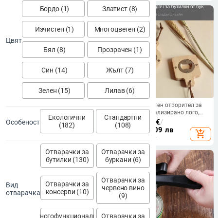
Инструменти Джаджи
портфейл
Бордо (1)
Златист (8)
Изчистен (1)
Многоцветен (2)
Цвят
Бял (8)
Прозрачен (1)
Син (14)
Жълт (7)
Зелен (15)
Лилав (6)
Място на едро от неръждаема
Дървен магнитен отворител за
стомана многофункционална
бира с персонализирано лого,
Екологични
Стандартни
отварачка за бутилки, отварачка
преносим домашен аксесоар
12.49 - 12.70
€
/
9.63 - 9.76
€
/
Особеност
(182)
(108)
за консерви, артефакт,
24.43 - 24.84 лв
18.83 - 19.09 лв
add_shopping_cart
add_shopping_cart
неплъзгаща се капачка за
бутилка с въртяща се капачка
Отварачки за
Отварачки за
бутилки (130)
буркани (6)
Отварачки за
Отварачки за
Вид
червено вино
консерви (10)
отварачка
(9)
Многофункционални
Отварачки за