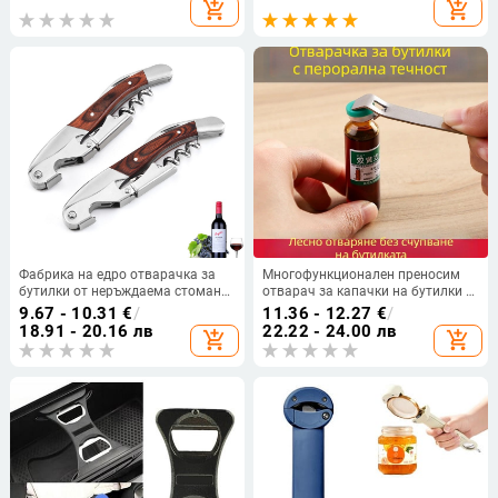
за напитки за автомобили
завъртаща се страна, ръчни
add_shopping_cart
add_shopping_cart
VW/Golf Отварачка за бутилки
отварачки за капака на
консерви, домашни консерви от
неръждаема стомана, нож
Фабрика на едро отварачка за
Многофункционален преносим
бутилки от неръждаема стомана
отварач за капачки на бутилки –
с дървена дръжка, отварачка за
за бира и лекарства
9.67 - 10.31
€
/
11.36 - 12.27
€
/
бутилки за вино,
18.91 - 20.16 лв
22.22 - 24.00 лв
add_shopping_cart
add_shopping_cart
многофункционална отварачка
за бутилки за бира, кухненска
джаджа