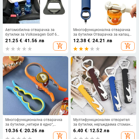
Автомобилна отварачка за
Многофункционална отварачка
бутилки за Volkswagen Golf 6
за бутилки Отварачка за капаци
Jettas MK5 MK6 GTI Scirocco за
от неръждаема стомана
21.25
€
/
41.56 лв
12.38
€
/
24.21 лв
кола с централна конзола
Диаметър 2,5-9,5 см Регулируема
add_shopping_cart
add_shopping_cart
Поставка за чаша Кутия за
отварачка за консерви WineBeer
съхранение
Кухненски инструменти
Многофункционална отварачка
Мултифункционален отворител
за бутилки „четири в едно“,
за бутилки, неръждаема стомана,
отварачка за консерви за
за вино и бира, модерен
10.36
€
/
20.26 лв
6.40
€
/
12.52 лв
домакинство, отварачка за
минималистичен дизайн
add_shopping_cart
add_shopping_cart
капаци, спестяваща труд,