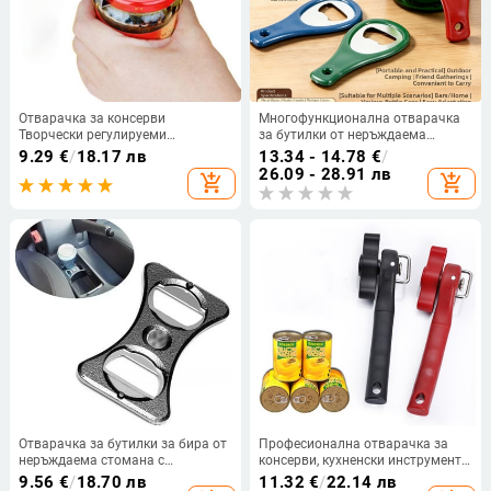
Отварачка за консерви
Многофункционална отварачка
Творчески регулируеми
за бутилки от неръждаема
кухненски инструменти от
стомана за домашна употреба
9.29
€
/
18.17 лв
13.34 - 14.78
€
/
неръждаема стомана Ръчна
26.09 - 28.91 лв
add_shopping_cart
add_shopping_cart
отварачка за буркани
Многофункционални аксесоари
Домашни джаджи
Отварачка за бутилки за бира от
Професионална отварачка за
неръждаема стомана с
консерви, кухненски инструменти,
разделител за държач за чаши
безопасност, лесна употреба,
9.56
€
/
18.70 лв
11.32
€
/
22.14 лв