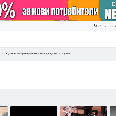
Вход за търг
руги кухненски принадлежности и джаджи
Фунии