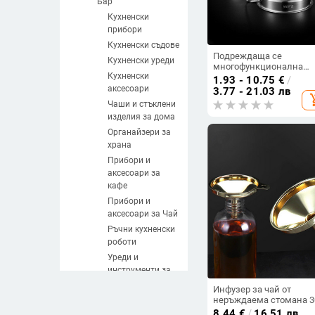
Бар
Кухненски
прибори
Кухненски съдове
Подреждаща се
Кухненски уреди
многофункционална
Кухненски
фуния от неръждаема
1.93 - 10.75
€
/
стомана Фуния за вино
аксесоари
3.77 - 21.03 лв
add_sh
масло Течна фуния
Чаши и стъклени
Метална фуния с
изделия за дома
подвижен филтър
Кухненски консуматив
Органайзери за
храна
Прибори и
аксесоари за
кафе
Прибори и
аксесоари за Чай
Ръчни кухненски
роботи
Уреди и
инструменти за
месо
Инфузер за чай от
Ръчни уреди за
неръждаема стомана 3
Двуслойна фина
плодове и
8.44
€
/
16.51 лв