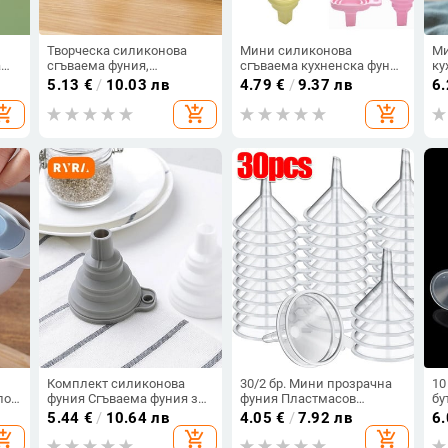
Творческа силиконова
Мини силиконова
Ми
а
сгъваема фуния,
сгъваема кухненска фуния
ку
прибираща се битова суб-
за масло Творчески
До
5.13
€
/
10.03 лв
4.79
€
/
9.37 лв
6
мини фуния за течности
телескопичен филтър за
ус
opping_cart
add_shopping_cart
add_shopping_cart
ч
Бяла сива фуния
разпределяне на течност
те
Кухненска джаджа
за кафе Практични
ин
аксесоари за домашни
на
инструменти
Комплект силиконова
30/2 бр. Мини прозрачна
10
ло
фуния Сгъваема фуния за
фуния Пластмасов
бу
и
пълнене на бутилка с вода
комплект малки фунии за
па
5.44
€
/
10.64 лв
4.05
€
/
7.92 лв
6
Сгъваема кухненска
парфюми Пудра
те
opping_cart
add_shopping_cart
add_shopping_cart
на
течност за прехвърляне
Козметични масла