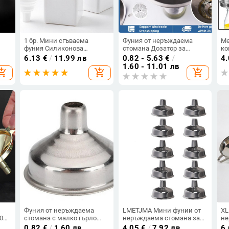
1 бр. Мини сгъваема
Фуния от неръждаема
Ме
фуния Силиконова
стомана Дозатор за
ко
сгъваема фуния Сгъваема
течности за кухненско
ку
6.13
€
/
11.99 лв
0.82 - 5.63
€
/
4
 и
преносима фуния Be Hung
масло Метална фуния
Ку
1.60 - 11.01 лв
opping_cart
add_shopping_cart
add_shopping_cart
Домакински
Подвижен филтър за
Фу
разпределителни
фуния с широко гърло за
Ви
кухненски инструменти за
консервиране на
Фу
и
течности
кухненски инструменти
Фуния от неръждаема
LMETJMA Мини фунии от
XL
04
стомана с малко гърло
неръждаема стомана за
не
Колба за вино Мини фуния
всички видове бедрени
бу
0.82
€
/
1.60 лв
4.05
€
/
7.92 лв
6