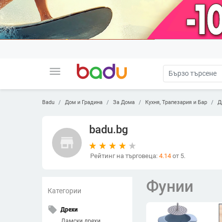
menu
Badu
Дом и Градина
За Дома
Кухня, Трапезария и Бар
Д
badu.bg
store
Рейтинг на търговеца:
4.14
от 5.
Фунии
Категории
local_offer
Дрехи
Дамски дрехи