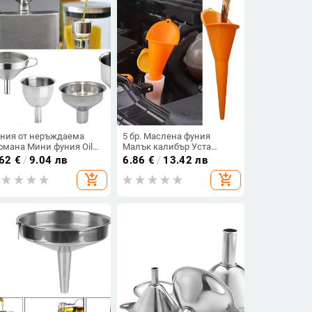
ния от неръждаема
5 бр. Маслена фуния
омана Мини фуния Oil
Малък калибър Уста
ill Wine Spill Tool Дозатор
Дълга уста Устойчив на
.62
€
/
9.04 лв
6.86
€
/
13.42 лв
 течности Комплект
пръски Пластмасови
add_shopping_cart
add_shopping_cart
хненски фунии Entonnoir
авточасти Мотоциклетни
хненски аксесоари
Инструменти за
зареждане с бензин
Пълнене на масло