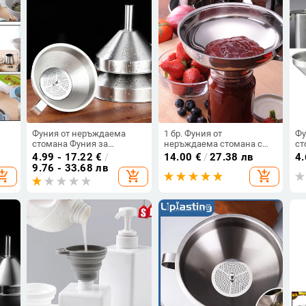
Фуния от неръждаема
1 бр. Фуния от
Фу
стомана Фуния за
неръждаема стомана с
ст
 за
кухненско масло Течна
широко гърло Бункер за
Sp
4.99 - 17.22
€
/
14.00
€
/
27.38 лв
4
а
фуния Метална фуния с
консерви Филтър за храна
за
9.76 - 33.68 лв
opping_cart
add_shopping_cart
add_shopping_cart
подвижен филтър Фуния с
Туршия Фуния за сладко
ку
широко гърло за
Кухненски джаджи
Ку
и
консервиране на
Инструменти за готвене
кухненски инструменти
Високо качество