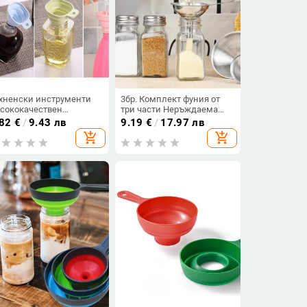
хненски инструменти
3бр. Комплект фуния от
сококачествен
три части Неръждаема
анителен силиконов гел
стомана С дръжка Лесна
.82
€
/
9.43 лв
9.19
€
/
17.97 лв
ъваема фуния Сгъваема
за почистване
add_shopping_cart
add_shopping_cart
лескопична фуния с
Многофункционална мини
лга шийка Течен
домакинска кухня
ълнеж