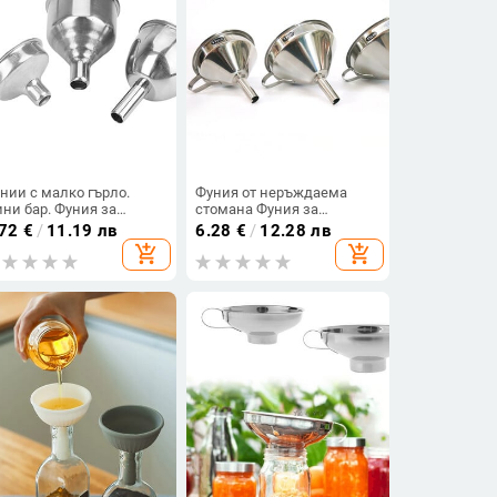
нии с малко гърло.
Фуния от неръждаема
ни бар. Фуния за
стомана Фуния за
тилки за вино за
кухненско масло Течна
.72
€
/
11.19 лв
6.28
€
/
12.28 лв
лнене. Бутилки с тясно
фуния Метална фуния
add_shopping_cart
add_shopping_cart
рло. Неръждаема
Филтър Фуния с широко
омана.
гърло за консервиране на
домашни кухненски
инструменти