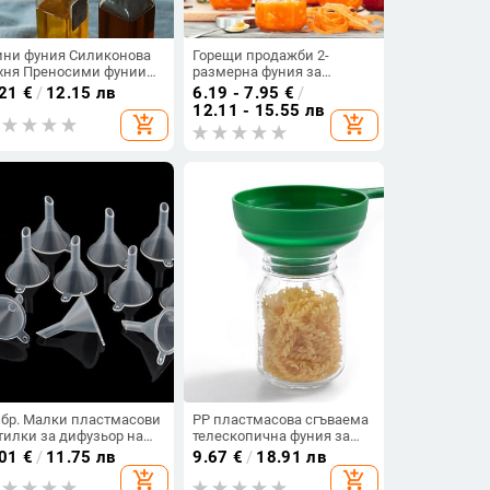
ни фуния Силиконова
Горещи продажби 2-
хня Преносими фунии
размерна фуния за
машни мини фуния за
консервиране от
.21
€
/
12.15 лв
6.19 - 7.95
€
/
тойчивост на висока
неръждаема стомана с
12.11 - 15.55 лв
add_shopping_cart
add_shopping_cart
мпература Кухненски
широка уста Чаша за
струменти за дозиране
бункер Филтър Кухненски
 течности
инструменти
 бр. Малки пластмасови
PP пластмасова сгъваема
тилки за дифузьор на
телескопична фуния за
рфюм Мини фунии за
буркани с широко гърло и
.01
€
/
11.75 лв
9.67
€
/
18.91 лв
чно масло
обикновени буркани
add_shopping_cart
add_shopping_cart
Кухненски инструменти