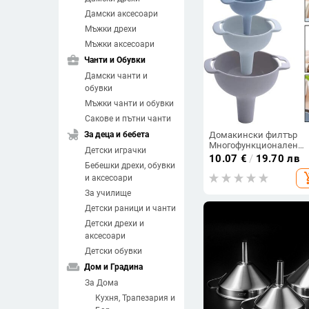
Дамски аксесоари
Мъжки дрехи
Мъжки аксесоари
business_center
Чанти и Обувки
Дамски чанти и
обувки
Мъжки чанти и обувки
Сакове и пътни чанти
child_friendly
За деца и бебета
Домакински филтър
Многофункционален
Детски играчки
комплект фунии Бункер
10.07
€
/
19.70 лв
Бебешки дрехи, обувки
масло Филтър Маслен
add_sh
кутия Подопаковка
и аксесоари
Пластмасова фуния
За училище
Кухненски инструмент
Детски раници и чанти
Детски дрехи и
аксесоари
Детски обувки
weekend
Дом и Градина
За Дома
Кухня, Трапезария и